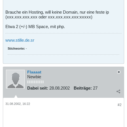
Brauche ein Hosting, will keine Domain, nur eine feste ip
(xxx.xxx.xxx.xxx oder xxx.xxx.xxx.xxx:xxxxx)
Etwa 2 (+/-) MB Space, mit php.
www.stille.de.sr
Stichworte:
-
Flaaaat
Newbie
Dabei seit:
28.08.2002
Beiträge:
27
31.08.2002, 16:22
#2