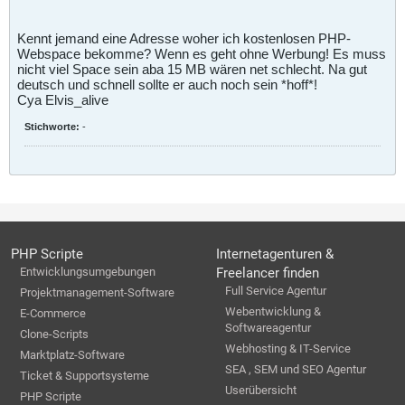
Kennt jemand eine Adresse woher ich kostenlosen PHP-
Webspace bekomme? Wenn es geht ohne Werbung! Es muss
nicht viel Space sein aba 15 MB wären net schlecht. Na gut
deutsch und schnell sollte er auch noch sein *hoff*!
Cya Elvis_alive
Stichworte:
-
PHP Scripte
Internetagenturen &
Entwicklungsumgebungen
Freelancer finden
Full Service Agentur
Projektmanagement-Software
Webentwicklung &
E-Commerce
Softwareagentur
Clone-Scripts
Webhosting & IT-Service
Marktplatz-Software
SEA , SEM und SEO Agentur
Ticket & Supportsysteme
Userübersicht
PHP Scripte