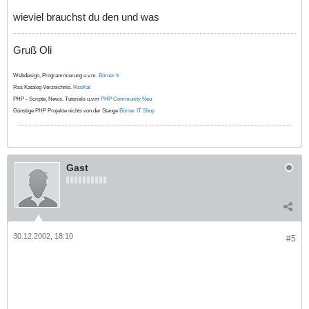
wieviel brauchst du den und was
Gruß Oli
Webdesign, Programmierung u.v.m.
Börner It
Rss Katalog Verzeichnis.
RssKat
PHP - Scripte, News, Tutorials u.v.m
PHP Community Neu
Günstige PHP Projekte nichts von der Stange
Börner IT Shop
Gast
30.12.2002, 18:10
#5