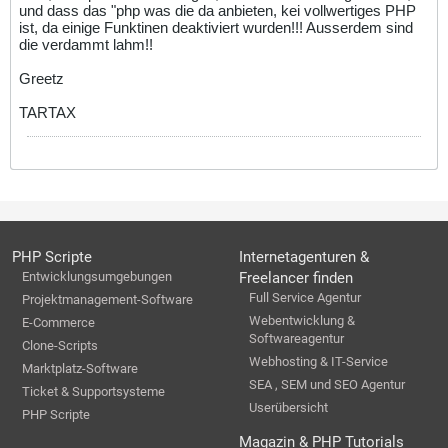
und dass das "php was die da anbieten, kei vollwertiges PHP
ist, da einige Funktinen deaktiviert wurden!!! Ausserdem sind
die verdammt lahm!!
Greetz
TARTAX
PHP Scripte
Internetagenturen &
Entwicklungsumgebungen
Freelancer finden
Full Service Agentur
Projektmanagement-Software
Webentwicklung &
E-Commerce
Softwareagentur
Clone-Scripts
Webhosting & IT-Service
Marktplatz-Software
SEA , SEM und SEO Agentur
Ticket & Supportsysteme
Userübersicht
PHP Scripte
Magazin & PHP Tutorials