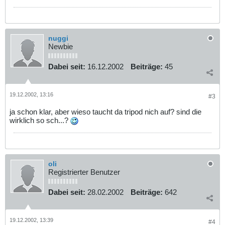
nuggi
Newbie
Dabei seit:
16.12.2002
Beiträge:
45
19.12.2002, 13:16
#3
ja schon klar, aber wieso taucht da tripod nich auf? sind die
wirklich so sch...?
oli
Registrierter Benutzer
Dabei seit:
28.02.2002
Beiträge:
642
19.12.2002, 13:39
#4