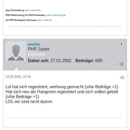
php-Entwicklung
|
ebiz-consult.de
PHP-Webhosting für PHP Entwickler
|
ebiz-webhosting.de
die PHP Marktplatz-Software
|
ebiz-trader.de
archie
PHP Junior
Dabei seit:
27.01.2002
Beiträge:
689
19.02.2002, 16:39
#5
Lol hat sich regestriert, werbung gemacht (sihe Beiträge =1)
Hat sich neu als Hangmen regestriert und sich selbst gelobt
(sihe Beiträge =1)
LOL wir sind nicht dumm