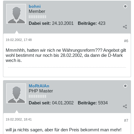
bohni
Member
Dabei seit:
24.10.2001
Beiträge:
423
19.02.2002, 17:48
#6
Mmmhhh, hatten wir nich ne Währungsreform??? Angebot gilt
wohl bestimmt nur noch bis 28.02.2002, da dann die D-Mark
wech is.
MoRtAlAn
PHP Master
Dabei seit:
04.01.2002
Beiträge:
5934
19.02.2002, 18:41
#7
will ja nichts sagen, aber für den Preis bekommt man mehr!