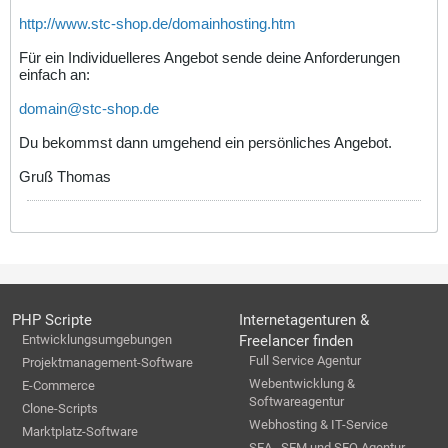
http://www.stc-shop.de/domainhosting.htm
Für ein Individuelleres Angebot sende deine Anforderungen
einfach an:
domain@stc-shop.de
Du bekommst dann umgehend ein persönliches Angebot.
Gruß Thomas
PHP Scripte
Internetagenturen &
Entwicklungsumgebungen
Freelancer finden
Full Service Agentur
Projektmanagement-Software
Webentwicklung &
E-Commerce
Softwareagentur
Clone-Scripts
Webhosting & IT-Service
Marktplatz-Software
SEA , SEM und SEO Agentur