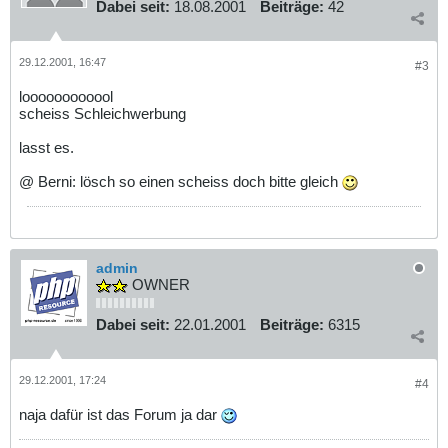
Dabei seit:
18.08.2001
Beiträge:
42
29.12.2001, 16:47
#3
loooooooooool
scheiss Schleichwerbung
lasst es.
@ Berni: lösch so einen scheiss doch bitte gleich
admin
OWNER
Dabei seit:
22.01.2001
Beiträge:
6315
29.12.2001, 17:24
#4
naja dafür ist das Forum ja dar