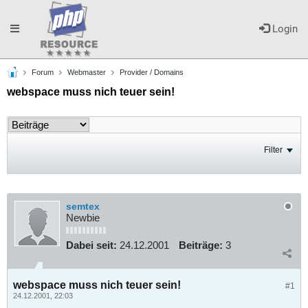
Toggle
Login
Forum
Webmaster
Provider / Domains
navigation
webspace muss nich teuer sein!
Filter
semtex
Newbie
Dabei seit:
24.12.2001
Beiträge:
3
webspace muss nich teuer sein!
#1
24.12.2001, 22:03