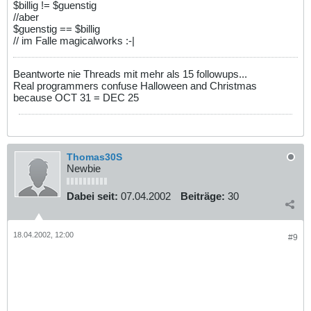
$billig != $guenstig
//aber
$guenstig == $billig
// im Falle magicalworks :-|
Beantworte nie Threads mit mehr als 15 followups...
Real programmers confuse Halloween and Christmas
because OCT 31 = DEC 25
Thomas30S
Newbie
Dabei seit:
07.04.2002
Beiträge:
30
18.04.2002, 12:00
#9