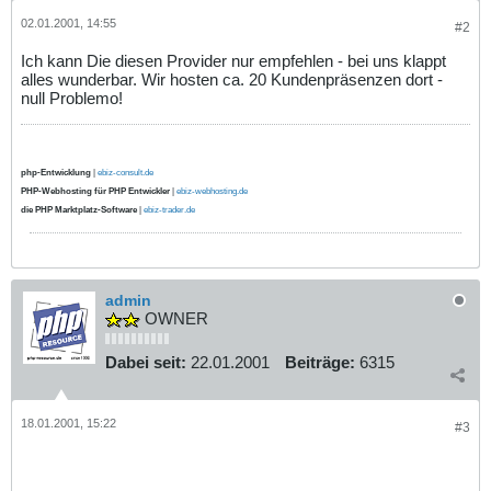
02.01.2001, 14:55
#2
Ich kann Die diesen Provider nur empfehlen - bei uns klappt
alles wunderbar. Wir hosten ca. 20 Kundenpräsenzen dort -
null Problemo!
php-Entwicklung
|
ebiz-consult.de
PHP-Webhosting für PHP Entwickler
|
ebiz-webhosting.de
die PHP Marktplatz-Software
|
ebiz-trader.de
admin
OWNER
Dabei seit:
22.01.2001
Beiträge:
6315
18.01.2001, 15:22
#3