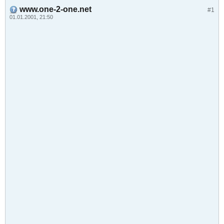
www.one-2-one.net
#1
01.01.2001, 21:50