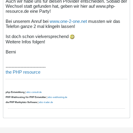
Auch wir habe uns für diesen Provider entschieden. Sobald der
Wechsel statt gefunden hat, geben wir hier auf www.php-
resource.de eine Party!
Bei unserem Anruf bei
www.one-2-one.net
mussten wir das
Telefon ganze 2 mal klingeln lassen!
Ist doch schon vielversprechend
Weitere Infos folgen!
Berni
---------------------------
the PHP resource
php-Entwicklung
|
ebiz-consult.de
PHP-Webhosting für PHP Entwickler
|
ebiz-webhosting.de
die PHP Marktplatz-Software
|
ebiz-trader.de