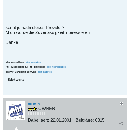
kennt jemadn dieses Provider?
Mich würde die Zuverlässigkeit interessieren
Danke
php-Entwicklung
|
ebiz-consult.de
PHP-Webhosting für PHP Entwickler
|
ebiz-webhosting.de
die PHP Marktplatz-Software
|
ebiz-trader.de
Stichworte:
-
admin
OWNER
Dabei seit:
22.01.2001
Beiträge:
6315