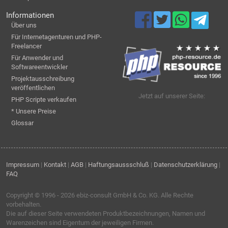
Informationen
Über uns
Für Internetagenturen und PHP-
Freelancer
Für Anwender und
Softwareentwickler
Projektausschreibung
veröffentlichen
Jetzt auf unserer Seite:
PHP Scripte verkaufen
* Unsere Preise
Glossar
Impressum
|
Kontakt
|
AGB
|
Haftungsaussschluß
|
Datenschutzerklärung
|
FAQ
Copyright © 1996 - 2026
ebiz-consult GmbH & Co. KG
. Alle Rechte
vorbehalten.
Die auf dieser Seite verwendeten Produktbezeichnungen, Namen und
Warenzeichen sind Eigentum der jeweiligen Firmen.