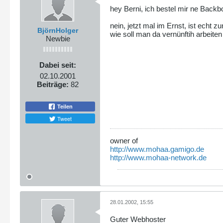
hey Berni, ich bestel mir ne Backb
nein, jetzt mal im Ernst, ist echt zu
BjörnHolger
wie soll man da vernünftih arbeiten
Newbie
Dabei seit:
02.10.2001
Beiträge:
82
Teilen
Tweet
owner of
http://www.mohaa.gamigo.de
http://www.mohaa-network.de
28.01.2002, 15:55
Guter Webhoster