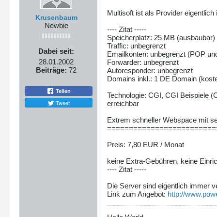
Multisoft ist als Provider eigentli
Krusenbaum
Newbie
---- Zitat -----
Speicherplatz: 25 MB (ausbaubar)
Traffic: unbegrenzt
Dabei seit:
Emailkonten: unbegrenzt (POP u
28.01.2002
Forwarder: unbegrenzt
Beiträge:
72
Autoresponder: unbegrenzt
Domains inkl.: 1 DE Domain (kost
Teilen
Technologie: CGI, CGI Beispiele (
Tweet
erreichbar
Extrem schneller Webspace mit seh
=========================
Preis: 7,80 EUR / Monat
keine Extra-Gebühren, keine Einric
---- Zitat -----
Die Server sind eigentlich immer v
Link zum Angebot:
http://www.pow