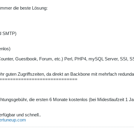
ch immer die beste Lösung:
nd SMTP)
enlos)
Counter, Guestbook, Forum, etc.) Perl, PHP4, mySQL Server, SSI, S
r guten Zugriffszeiten, da direkt an Backbone mit mehrfach redund
=============================
htungsgebühr, die ersten 6 Monate kostenlos (bei Midestlaufzeit 1 Ja
erfügbar und schnell..
ertuneup.com