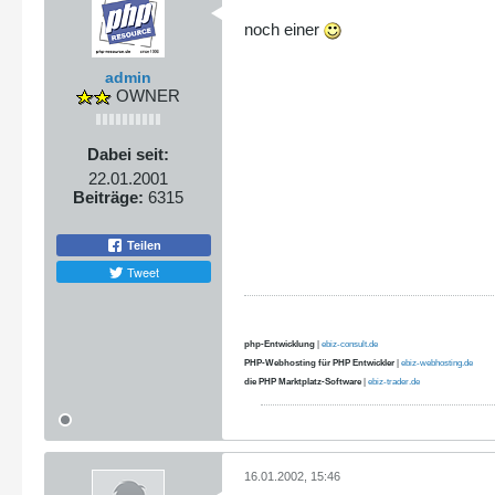
noch einer
admin
OWNER
Dabei seit:
22.01.2001
Beiträge:
6315
Teilen
Tweet
php-Entwicklung
|
ebiz-consult.de
PHP-Webhosting für PHP Entwickler
|
ebiz-webhosting.de
die PHP Marktplatz-Software
|
ebiz-trader.de
16.01.2002, 15:46