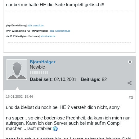
nur bei mir hatte HE die Seite komplett gelöscht!!
php-Entwicklung
|
ebiz-consult.de
PHP-Webhosting für PHP Entwickler
|
ebiz-webhosting.de
die PHP Marktplatz-Software
|
ebiz-trader.de
BjörnHolger
Newbie
Dabei seit:
02.10.2001
Beiträge:
82
16.01.2002, 18:44
#3
und da bleibst du noch bei HE ? versteh dich nicht, sorry
na super... so eine bodenlose Frechheit, da kann ich mich nur
aufregen. Kann ich den Server auch bei mir auf'm Compi
machen... läuft stabiler