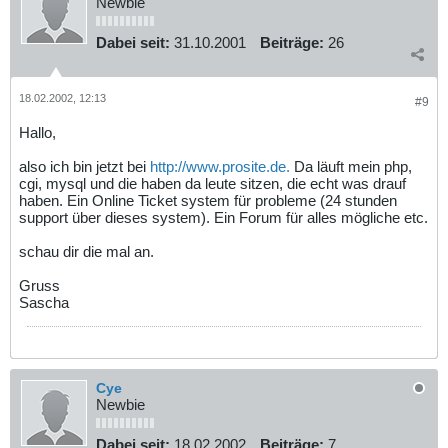
Newbie
Dabei seit:
31.10.2001
Beiträge:
26
18.02.2002, 12:13
#9
Hallo,
also ich bin jetzt bei
http://www.prosite.de.
Da läuft mein php,
cgi, mysql und die haben da leute sitzen, die echt was drauf
haben. Ein Online Ticket system für probleme (24 stunden
support über dieses system). Ein Forum für alles mögliche etc.
schau dir die mal an.
Gruss
Sascha
Cye
Newbie
Dabei seit:
18.02.2002
Beiträge:
7