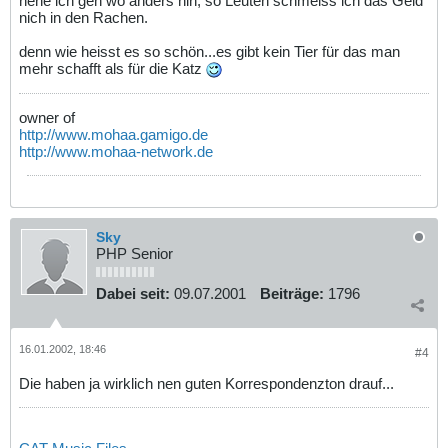
nene ich geh wo anders hin, so Leuten schmeiss ich das Geld
nich in den Rachen.
denn wie heisst es so schön...es gibt kein Tier für das man
mehr schafft als für die Katz
owner of
http://www.mohaa.gamigo.de
http://www.mohaa-network.de
Sky
PHP Senior
Dabei seit:
09.07.2001
Beiträge:
1796
16.01.2002, 18:46
#4
Die haben ja wirklich nen guten Korrespondenzton drauf...