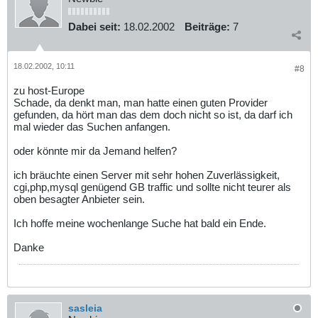
Dabei seit:
18.02.2002
Beiträge:
7
18.02.2002, 10:11
#8
zu host-Europe
Schade, da denkt man, man hatte einen guten Provider
gefunden, da hört man das dem doch nicht so ist, da darf ich
mal wieder das Suchen anfangen.
oder könnte mir da Jemand helfen?
ich bräuchte einen Server mit sehr hohen Zuverlässigkeit,
cgi,php,mysql genügend GB traffic und sollte nicht teurer als
oben besagter Anbieter sein.
Ich hoffe meine wochenlange Suche hat bald ein Ende.
Danke
sasleia