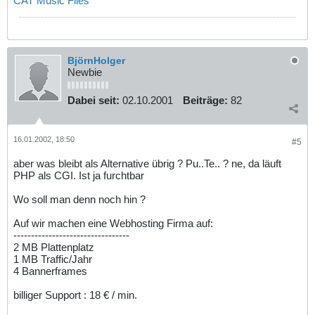
CAT Music Files
BjörnHolger
Newbie
Dabei seit:
02.10.2001
Beiträge:
82
16.01.2002, 18:50
#5
aber was bleibt als Alternative übrig ? Pu..Te.. ? ne, da läuft
PHP als CGI. Ist ja furchtbar
Wo soll man denn noch hin ?
Auf wir machen eine Webhosting Firma auf:
---------------------------------
2 MB Plattenplatz
1 MB Traffic/Jahr
4 Bannerframes
billiger Support : 18 € / min.