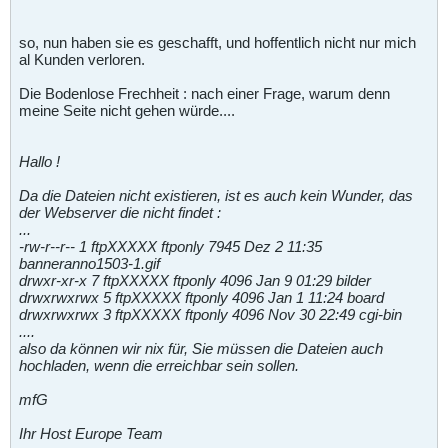
so, nun haben sie es geschafft, und hoffentlich nicht nur mich
al Kunden verloren.
Die Bodenlose Frechheit : nach einer Frage, warum denn
meine Seite nicht gehen würde....
Hallo !
Da die Dateien nicht existieren, ist es auch kein Wunder, das
der Webserver die nicht findet :
...
-rw-r--r-- 1 ftpXXXXX ftponly 7945 Dez 2 11:35
banneranno1503-1.gif
drwxr-xr-x 7 ftpXXXXX ftponly 4096 Jan 9 01:29 bilder
drwxrwxrwx 5 ftpXXXXX ftponly 4096 Jan 1 11:24 board
drwxrwxrwx 3 ftpXXXXX ftponly 4096 Nov 30 22:49 cgi-bin
....
also da können wir nix für, Sie müssen die Dateien auch
hochladen, wenn die erreichbar sein sollen.
mfG
Ihr Host Europe Team