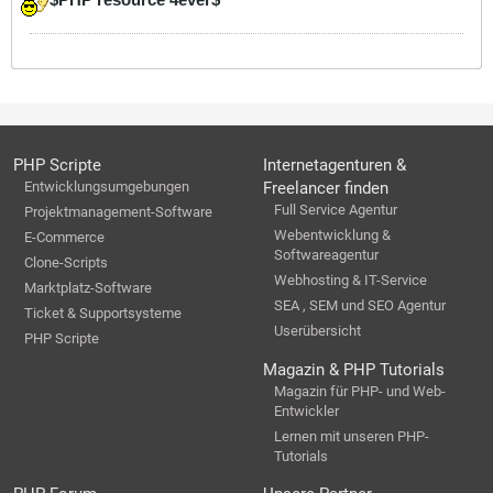
PHP Scripte
Internetagenturen &
Entwicklungsumgebungen
Freelancer finden
Full Service Agentur
Projektmanagement-Software
Webentwicklung &
E-Commerce
Softwareagentur
Clone-Scripts
Webhosting & IT-Service
Marktplatz-Software
SEA , SEM und SEO Agentur
Ticket & Supportsysteme
Userübersicht
PHP Scripte
Magazin & PHP Tutorials
Magazin für PHP- und Web-
Entwickler
Lernen mit unseren PHP-
Tutorials