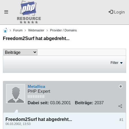
Toggle
Login
Forum
Webmaster
Provider / Domains
navigation
Freedom2Surf hat abgedreht...
Filter
Metallica
PHP Expert
Dabei seit:
03.06.2001
Beiträge:
2037
Freedom2Surf hat abgedreht...
#1
06.03.2002, 13:53