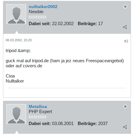
nulltalker2002
Newbie
Dabei seit:
22.02.2002
Beiträge:
17
06.03.2002, 15:20
#2
tripod &amp;
guck mal auf tripod.de (ham ja jez neues Freespaceangebot)
oder auf covers.de
Cioa
Nulltalker
Metallica
PHP Expert
Dabei seit:
03.06.2001
Beiträge:
2037