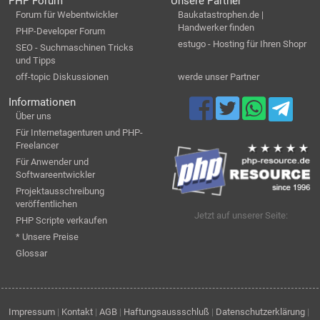
PHP Forum
Unsere Partner
Forum für Webentwickler
Baukatastrophen.de |
Handwerker finden
PHP-Developer Forum
estugo - Hosting für Ihren Shopr
SEO - Suchmaschinen Tricks
und Tipps
off-topic Diskussionen
werde unser Partner
Informationen
Über uns
Für Internetagenturen und PHP-
Freelancer
Für Anwender und
Softwareentwickler
Projektausschreibung
veröffentlichen
Jetzt auf unserer Seite:
PHP Scripte verkaufen
* Unsere Preise
Glossar
Impressum
|
Kontakt
|
AGB
|
Haftungsaussschluß
|
Datenschutzerklärung
|