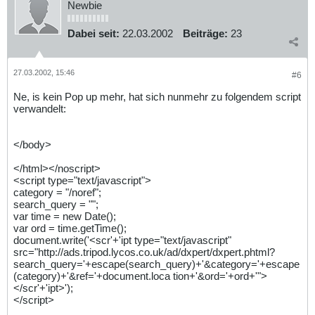
Newbie
Dabei seit:
22.03.2002
Beiträge:
23
27.03.2002, 15:46
#6
Ne, is kein Pop up mehr, hat sich nunmehr zu folgendem script
verwandelt:
</body>
</html></noscript>
<script type="text/javascript">
category = "/noref";
search_query = "";
var time = new Date();
var ord = time.getTime();
document.write('<scr'+'ipt type="text/javascript"
src="http://ads.tripod.lycos.co.uk/ad/dxpert/dxpert.phtml?
search_query='+escape(search_query)+'&category='+escape
(category)+'&ref='+document.loca tion+'&ord='+ord+'">
</scr'+'ipt>');
</script>