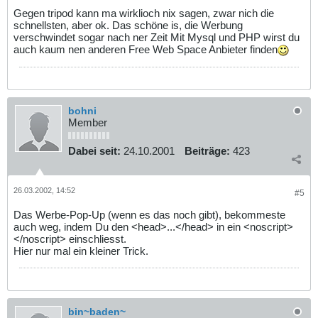
Gegen tripod kann ma wirklioch nix sagen, zwar nich die
schnellsten, aber ok. Das schöne is, die Werbung
verschwindet sogar nach ner Zeit Mit Mysql und PHP wirst du
auch kaum nen anderen Free Web Space Anbieter finden
bohni
Member
Dabei seit:
24.10.2001
Beiträge:
423
26.03.2002, 14:52
#5
Das Werbe-Pop-Up (wenn es das noch gibt), bekommeste
auch weg, indem Du den <head>...</head> in ein <noscript>
</noscript> einschliesst.
Hier nur mal ein kleiner Trick.
bin~baden~