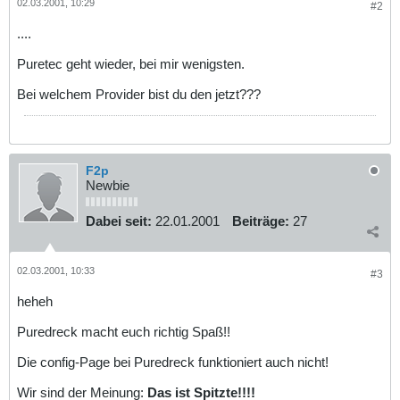
02.03.2001, 10:29
#2
....
Puretec geht wieder, bei mir wenigsten.
Bei welchem Provider bist du den jetzt???
F2p
Newbie
Dabei seit:
22.01.2001
Beiträge:
27
02.03.2001, 10:33
#3
heheh
Puredreck macht euch richtig Spaß!!
Die config-Page bei Puredreck funktioniert auch nicht!
Wir sind der Meinung:
Das ist Spitzte!!!!