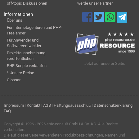
off-topic Diskussionen
werde unser Partner
Informationen
Über uns
Für Internetagenturen und PHP-
Freelancer
Für Anwender und
Softwareentwickler
Projektausschreibung
veröffentlichen
Jetzt auf unserer Seite:
PHP Scripte verkaufen
* Unsere Preise
Glossar
Impressum
|
Kontakt
|
AGB
|
Haftungsaussschluß
|
Datenschutzerklärung
|
FAQ
Copyright © 1996 - 2026
ebiz-consult GmbH & Co. KG
. Alle Rechte
vorbehalten.
Die auf dieser Seite verwendeten Produktbezeichnungen, Namen und