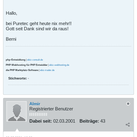
Hallo,
bei Puretec geht heute nix mehr!!
Gott seit Dank sind wir da raus!
Berni
php-Entwicklung
|
ebiz-consult.de
PHP-Webhosting für PHP Entwickler
|
ebiz-webhosting.de
die PHP Marktplatz-Software
|
ebiz-trader.de
Stichworte:
-
Almir
Registrierter Benutzer
Dabei seit:
02.03.2001
Beiträge:
43