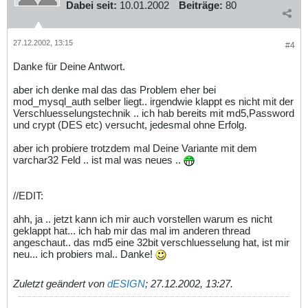
Dabei seit:
10.01.2002
Beiträge:
80
27.12.2002, 13:15
#4
Danke für Deine Antwort.
aber ich denke mal das das Problem eher bei
mod_mysql_auth selber liegt.. irgendwie klappt es nicht mit der
Verschluesselungstechnik .. ich hab bereits mit md5,Password
und crypt (DES etc) versucht, jedesmal ohne Erfolg.
aber ich probiere trotzdem mal Deine Variante mit dem
varchar32 Feld .. ist mal was neues ..
//EDIT:
ahh, ja .. jetzt kann ich mir auch vorstellen warum es nicht
geklappt hat... ich hab mir das mal im anderen thread
angeschaut.. das md5 eine 32bit verschluesselung hat, ist mir
neu... ich probiers mal.. Danke!
Zuletzt geändert von
dESIGN
;
27.12.2002, 13:27
.