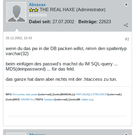
Abraxax
THE REAL HAXE (Administrator)
Dabei seit:
27.07.2002
Beiträge:
22623
26.12.2002, 22:43
#2
wenn du das pw in die DB packen willst, nimm den spaltentyp
varchar(32)
beim einfügen des passwd's machst du IM SQL-query ...
MD5(deinpassword) ... für das feld.
das ganze hat dann aber nichts mit der .htaccess zu tun.
INFO
:
Erst suchen, dann posten!
[color=red] | [/color]MANUAL(s)
:
PHP
|
MySQL
|
HTML/JS/CSS
[color=red] |
[/color]NICE
:
GNOME Do
|
TESTS
:
Gästebuch
[color=red] | [/color]IM
:
Jabber.org
|
Abraxax