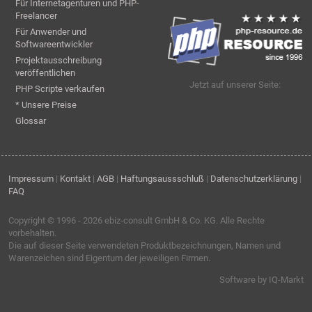
Für Internetagenturen und PHP-
Freelancer
Für Anwender und
Softwareentwickler
Projektausschreibung
veröffentlichen
Jetzt auf unserer Seite:
PHP Scripte verkaufen
* Unsere Preise
Glossar
Impressum
|
Kontakt
|
AGB
|
Haftungsaussschluß
|
Datenschutzerklärung
|
FAQ
Copyright © 1996 - 2026
ebiz-consult GmbH & Co. KG
. Alle Rechte
vorbehalten.
Die auf dieser Seite verwendeten Produktbezeichnungen, Namen und
Warenzeichen sind Eigentum der jeweiligen Firmen.
Software by IQ-Markt