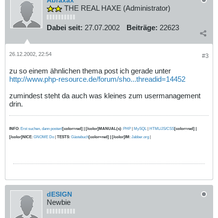
THE REAL HAXE (Administrator)
Dabei seit:
27.07.2002
Beiträge:
22623
26.12.2002, 22:54
#3
zu so einem ähnlichen thema post ich gerade unter
http://www.php-resource.de/forum/sho...threadid=14452
zumindest steht da auch was kleines zum usermanagement
drin.
INFO
:
Erst suchen, dann posten!
[color=red] | [/color]MANUAL(s)
:
PHP
|
MySQL
|
HTML/JS/CSS
[color=red] |
[/color]NICE
:
GNOME Do
|
TESTS
:
Gästebuch
[color=red] | [/color]IM
:
Jabber.org
|
dESIGN
Newbie