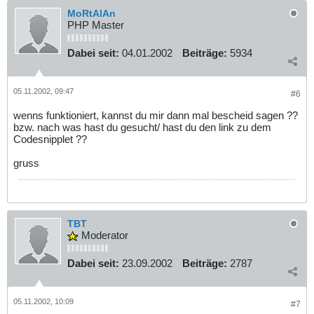
MoRtAlAn
PHP Master
Dabei seit:
04.01.2002
Beiträge:
5934
05.11.2002, 09:47
#6
wenns funktioniert, kannst du mir dann mal bescheid sagen ??
bzw. nach was hast du gesucht/ hast du den link zu dem
Codesnipplet ??
gruss
TBT
Moderator
Dabei seit:
23.09.2002
Beiträge:
2787
05.11.2002, 10:09
#7