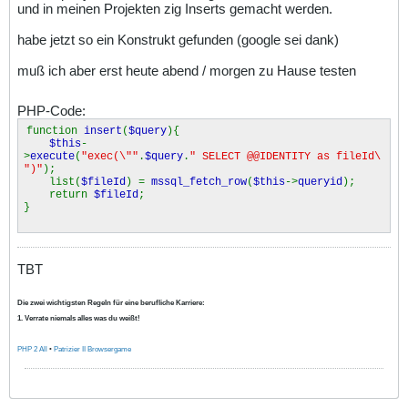
und in meinen Projekten zig Inserts gemacht werden.
habe jetzt so ein Konstrukt gefunden (google sei dank)
muß ich aber erst heute abend / morgen zu Hause testen
PHP-Code:
function
insert
(
$query
){
$this
-
>
execute
(
"exec(\""
.
$query
.
" SELECT @@IDENTITY as fileId\
")"
);
list(
$fileId
) =
mssql_fetch_row
(
$this
->
queryid
);
return
$fileId
;
}
TBT
Die zwei wichtigsten Regeln für eine berufliche Karriere:
1. Verrate niemals alles was du weißt!
PHP 2 All
•
Patrizier II Browsergame