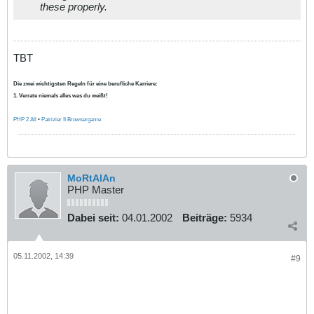
these properly.
TBT
Die zwei wichtigsten Regeln für eine berufliche Karriere:
1. Verrate niemals alles was du weißt!
PHP 2 All
•
Patrizier II Browsergame
MoRtAlAn
PHP Master
Dabei seit:
04.01.2002
Beiträge:
5934
05.11.2002, 14:39
#9