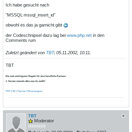
Ich habe gesucht nach
"MSSQL mssql_insert_id"
obwohl es das ja garnicht gibt
der Codeschnipsel dazu lag bei
www.php.net
in den
Comments rum
Zuletzt geändert von
TBT
;
05.11.2002, 10:11
.
TBT
Die zwei wichtigsten Regeln für eine berufliche Karriere:
1. Verrate niemals alles was du weißt!
PHP 2 All
•
Patrizier II Browsergame
TBT
Moderator