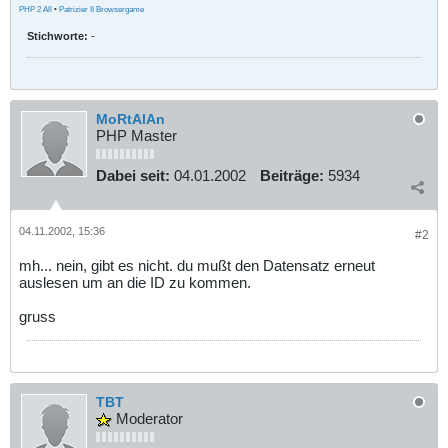
PHP 2 All
•
Patrizier II Browsergame
Stichworte:
-
MoRtAlAn
PHP Master
Dabei seit:
04.01.2002
Beiträge:
5934
04.11.2002, 15:36
#2
mh... nein, gibt es nicht. du mußt den Datensatz erneut
auslesen um an die ID zu kommen.
gruss
TBT
Moderator