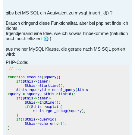
gibs bei MS SQL ein Äquivalent zu mysql_insert_id() ?
Brauch dringend diese Funktionalität, aber bei php.net finde ich
nichts.
Irgendjemand eine Idee, wie ich sowas hinbekomme (natürlich
auch noch effizient
)
aus meiner MySQL Klasse, die gerade nach MS SQL portiert
wird:
PHP-Code:
// ...
function
execute
(
$query
){
if(
$this
->
timer
)
$this
->
Starttime
();
$this
->
queryid
=
mssql_query
(
$this
-
>
query
=
$query
,
$this
->
linkid
);
if(
$this
->
timer
){
$this
->
Endtime
();
if(
$this
->
explain
)
$this
->
get_debug
(
$query
);
}
if(!
$this
->
queryid
)
$this
->
echo_error
();
}