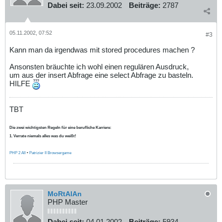
Dabei seit:
23.09.2002
Beiträge:
2787
05.11.2002, 07:52
#3
Kann man da irgendwas mit stored procedures machen ?
Ansonsten bräuchte ich wohl einen regulären Ausdruck,
um aus der insert Abfrage eine select Abfrage zu basteln.
HILFE
TBT
Die zwei wichtigsten Regeln für eine berufliche Karriere:
1. Verrate niemals alles was du weißt!
PHP 2 All
•
Patrizier II Browsergame
MoRtAlAn
PHP Master
Dabei seit:
04.01.2002
Beiträge:
5934