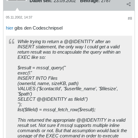
Dabei seit:
23.09.2002
Beiträge:
2787
05.11.2002, 14:37
#8
hier
gibs den Codeschnipsel
While trying to return a @@IDENTITY after an
INSERT statement, the only way I could get a valid
return result was to encapsulate the query within an
EXEC like so:
$result = mssql_query("
exec(\"
INSERT INTO Files
(ownerId, name, sizeKB, path)
VALUES ('$contactId', '$userfile_name', '$filesize',
'$path')
SELECT @@IDENTITY as fileId\")
");
list($fileId) = mssql_fetch_row($result);
This returned the appropriate @@IDENTITY in a valid
result set. Not sure if mssql supports multiple inline
commands or not. But that assumption would back the
useage of the EXEC command in order to execute