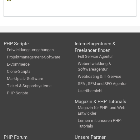
PHP Scripte
Internetagenturen &
Entwicklungsumgebungen
Freelancer finden
Full Service Agentur
Projektmanagement-Software
Webentwicklung &
E-Commerce
Softwareagentur
Clone-Scripts
Webhosting & IT-Service
Marktplatz-Software
SEA , SEM und SEO Agentur
Ticket & Supportsysteme
Userübersicht
PHP Scripte
Magazin & PHP Tutorials
Magazin für PHP- und Web-
Entwickler
Lernen mit unseren PHP-
Tutorials
PHP Forum
Unsere Partner