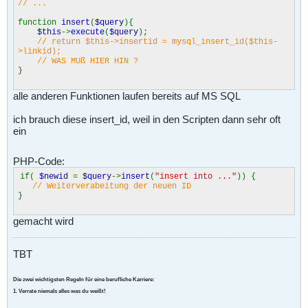
// ...
function
insert
(
$query
){
$this
->
execute
(
$query
);
// return $this->insertid = mysql_insert_id($this-
>linkid);
// WAS MUß HIER HIN ?
}
alle anderen Funktionen laufen bereits auf MS SQL
ich brauch diese insert_id, weil in den Scripten dann sehr oft
ein
PHP-Code:
if(
$newid
=
$query
->
insert
(
"insert into ..."
)) {
// Weiterverabeitung der neuen ID
}
gemacht wird
TBT
Die zwei wichtigsten Regeln für eine berufliche Karriere:
1. Verrate niemals alles was du weißt!