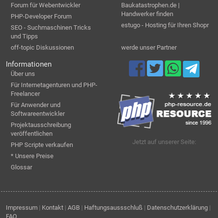
Forum für Webentwickler
Baukatastrophen.de |
Handwerker finden
PHP-Developer Forum
estugo - Hosting für Ihren Shopr
SEO - Suchmaschinen Tricks
und Tipps
off-topic Diskussionen
werde unser Partner
Informationen
Über uns
Für Internetagenturen und PHP-
Freelancer
Für Anwender und
Softwareentwickler
Projektausschreibung
veröffentlichen
Jetzt auf unserer Seite:
PHP Scripte verkaufen
* Unsere Preise
Glossar
Impressum
|
Kontakt
|
AGB
|
Haftungsaussschluß
|
Datenschutzerklärung
|
FAQ