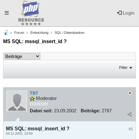
Toggle
Login
Forum
Entwicklung
SQL / Datenbanken
navigation
MS SQL: mssql_insert_id ?
Filter
TBT
Moderator
Dabei seit:
23.09.2002
Beiträge:
2787
MS SQL: mssql_insert_id ?
#1
04.11.2002, 14:59