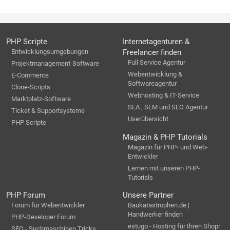
PHP Scripte
Internetagenturen &
Entwicklungsumgebungen
Freelancer finden
Full Service Agentur
Projektmanagement-Software
Webentwicklung &
E-Commerce
Softwareagentur
Clone-Scripts
Webhosting & IT-Service
Marktplatz-Software
SEA , SEM und SEO Agentur
Ticket & Supportsysteme
Userübersicht
PHP Scripte
Magazin & PHP Tutorials
Magazin für PHP- und Web-
Entwickler
Lernen mit unseren PHP-
Tutorials
PHP Forum
Unsere Partner
Forum für Webentwickler
Baukatastrophen.de |
Handwerker finden
PHP-Developer Forum
estugo - Hosting für Ihren Shopr
SEO - Suchmaschinen Tricks