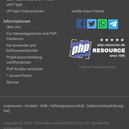
und Tipps
off-topic Diskussionen
werde unser Partner
Informationen
Über uns
Für Internetagenturen und PHP-
Freelancer
Für Anwender und
Softwareentwickler
Projektausschreibung
veröffentlichen
Jetzt auf unserer Seite:
PHP Scripte verkaufen
* Unsere Preise
Glossar
Impressum
|
Kontakt
|
AGB
|
Haftungsaussschluß
|
Datenschutzerklärung
|
FAQ
Copyright © 1996 - 2026
ebiz-consult GmbH & Co. KG
. Alle Rechte
vorbehalten.