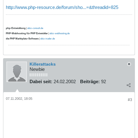
http://www.php-resource.de/forum/sho...=&threadid=825
php-Entwicklung
|
ebiz-consult.de
PHP-Webhosting für PHP Entwickler
|
ebiz-webhosting.de
die PHP Marktplatz-Software
|
ebiz-trader.de
Killerattacks
Newbie
Dabei seit:
24.02.2002
Beiträge:
92
07.11.2002, 18:05
#3