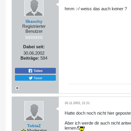
hmm :-/ weiss das auch keiner ?
Skaschy
Registrierter
Benutzer
Dabei seit:
30.06.2002
Beiträge:
584
Teilen
Tweet
26.11.2002, 21:21
Hatte doch noch nicht hier geposte
Aber ich werde dir auch nicht ant
TobiaZ
lernen.
Moderator