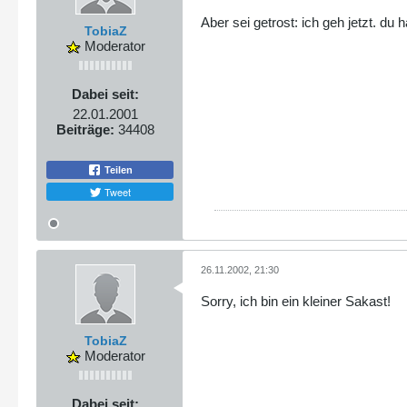
Aber sei getrost: ich geh jetzt. du h
TobiaZ
Moderator
Dabei seit:
22.01.2001
Beiträge:
34408
Teilen
Tweet
26.11.2002, 21:30
Sorry, ich bin ein kleiner Sakast!
TobiaZ
Moderator
Dabei seit: