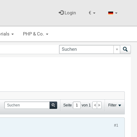
Login
€
rials
PHP & Co.
Seite
von
1
Filter
#1