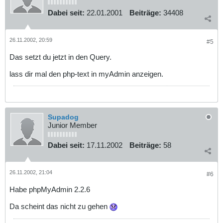
Dabei seit:
22.01.2001
Beiträge:
34408
26.11.2002, 20:59
#5
Das setzt du jetzt in den Query.
lass dir mal den php-text in myAdmin anzeigen.
Supadog
Junior Member
Dabei seit:
17.11.2002
Beiträge:
58
26.11.2002, 21:04
#6
Habe phpMyAdmin 2.2.6
Da scheint das nicht zu gehen