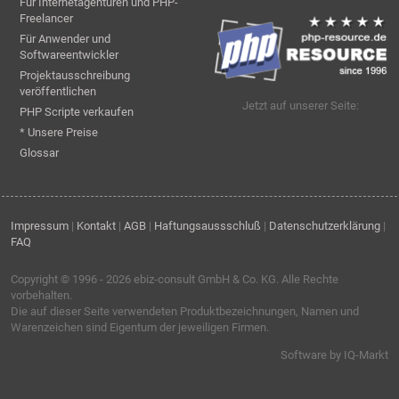
Für Internetagenturen und PHP-
Freelancer
Für Anwender und
Softwareentwickler
Projektausschreibung
veröffentlichen
Jetzt auf unserer Seite:
PHP Scripte verkaufen
* Unsere Preise
Glossar
Impressum
|
Kontakt
|
AGB
|
Haftungsaussschluß
|
Datenschutzerklärung
|
FAQ
Copyright © 1996 - 2026
ebiz-consult GmbH & Co. KG
. Alle Rechte
vorbehalten.
Die auf dieser Seite verwendeten Produktbezeichnungen, Namen und
Warenzeichen sind Eigentum der jeweiligen Firmen.
Software by IQ-Markt