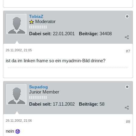
TobiaZ
Moderator
Dabei seit:
22.01.2001
Beiträge:
34408
26.11.2002, 21:05
#7
ist da im linken frame so ein myadmin-Bild drinne?
Supadog
Junior Member
Dabei seit:
17.11.2002
Beiträge:
58
26.11.2002, 21:06
#8
nein