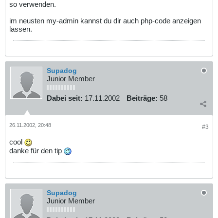
so verwenden.
im neusten my-admin kannst du dir auch php-code anzeigen
lassen.
Supadog
Junior Member
Dabei seit:
17.11.2002
Beiträge:
58
26.11.2002, 20:48
#3
cool
danke für den tip
Supadog
Junior Member