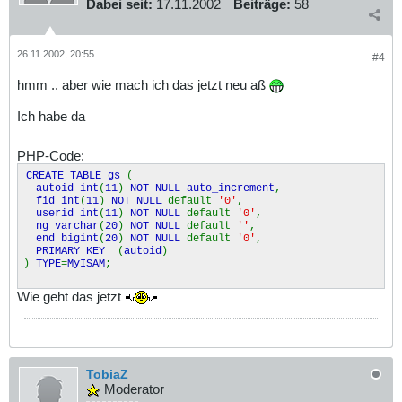
Dabei seit:
17.11.2002
Beiträge:
58
26.11.2002, 20:55
#4
hmm .. aber wie mach ich das jetzt neu aß
Ich habe da
PHP-Code:
CREATE TABLE gs
(
autoid int
(
11
)
NOT NULL auto_increment
,
fid int
(
11
)
NOT NULL
default
'0'
,
userid int
(
11
)
NOT NULL
default
'0'
,
ng varchar
(
20
)
NOT NULL
default
''
,
end bigint
(
20
)
NOT NULL
default
'0'
,
PRIMARY KEY
(
autoid
)
)
TYPE
=
MyISAM
;
Wie geht das jetzt
TobiaZ
Moderator