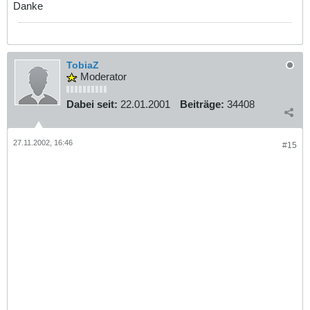
Danke
TobiaZ
Moderator
Dabei seit:
22.01.2001
Beiträge:
34408
27.11.2002, 16:46
#15