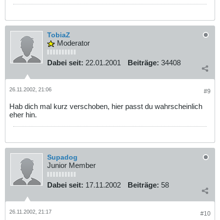
TobiaZ
Moderator
Dabei seit:
22.01.2001
Beiträge:
34408
26.11.2002, 21:06
#9
Hab dich mal kurz verschoben, hier passt du wahrscheinlich
eher hin.
Supadog
Junior Member
Dabei seit:
17.11.2002
Beiträge:
58
26.11.2002, 21:17
#10