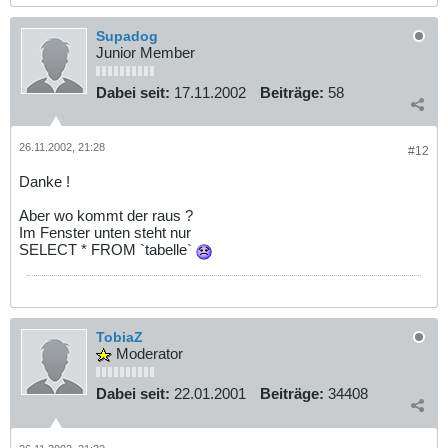
Supadog
Junior Member
Dabei seit:
17.11.2002
Beiträge:
58
26.11.2002, 21:28
#12
Danke !
Aber wo kommt der raus ?
Im Fenster unten steht nur
SELECT * FROM `tabelle`
TobiaZ
Moderator
Dabei seit:
22.01.2001
Beiträge:
34408