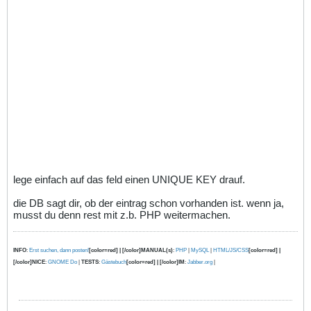
lege einfach auf das feld einen UNIQUE KEY drauf.
die DB sagt dir, ob der eintrag schon vorhanden ist. wenn ja,
musst du denn rest mit z.b. PHP weitermachen.
INFO
:
Erst suchen, dann posten!
[color=red] | [/color]MANUAL(s)
:
PHP
|
MySQL
|
HTML/JS/CSS
[color=red] |
[/color]NICE
:
GNOME Do
|
TESTS
:
Gästebuch
[color=red] | [/color]IM
:
Jabber.org
|