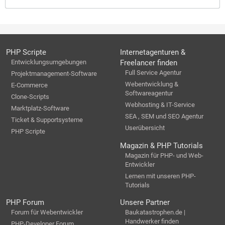
PHP Scripte
Internetagenturen &
Entwicklungsumgebungen
Freelancer finden
Full Service Agentur
Projektmanagement-Software
Webentwicklung &
E-Commerce
Softwareagentur
Clone-Scripts
Webhosting & IT-Service
Marktplatz-Software
SEA , SEM und SEO Agentur
Ticket & Supportsysteme
Userübersicht
PHP Scripte
Magazin & PHP Tutorials
Magazin für PHP- und Web-
Entwickler
Lernen mit unseren PHP-
Tutorials
PHP Forum
Unsere Partner
Forum für Webentwickler
Baukatastrophen.de |
Handwerker finden
PHP-Developer Forum