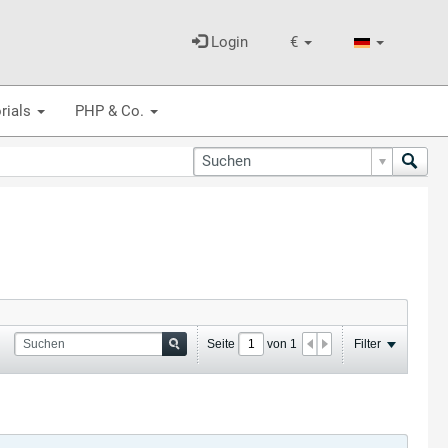
Login
€
rials
PHP & Co.
Seite
von
1
Filter