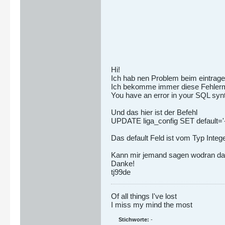
Hi!
Ich hab nen Problem beim eintragen
Ich bekomme immer diese Fehler
You have an error in your SQL synt
Und das hier ist der Befehl
UPDATE liga_config SET default
Das default Feld ist vom Typ Integ
Kann mir jemand sagen wodran da
Danke!
tj99de
Of all things I've lost
I miss my mind the most
Stichworte:
-