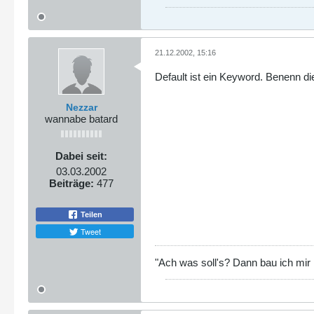
21.12.2002, 15:16
Default ist ein Keyword. Benenn d
Nezzar
wannabe batard
Dabei seit:
03.03.2002
Beiträge:
477
Teilen
Tweet
"Ach was soll's? Dann bau ich mir