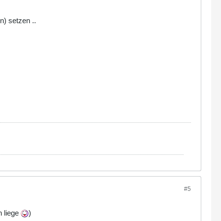
) setzen ..
#5
h liege
)