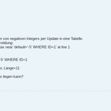
 von negativen Integers per Update in eine Tabelle.
meldung:
ax near 'default='-5' WHERE ID=1' at line 1
='-5' WHERE ID=1
er, Länge=11
s liegen kann?