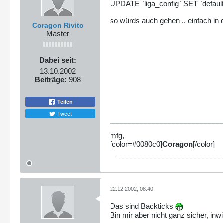
UPDATE `liga_config` SET `default
so würds auch gehen .. einfach in
Coragon Rivito
Master
Dabei seit:
13.10.2002
Beiträge:
908
Teilen
Tweet
mfg,
[color=#0080c0]
Coragon
[/color]
22.12.2002, 08:40
Das sind Backticks
Bin mir aber nicht ganz sicher, in