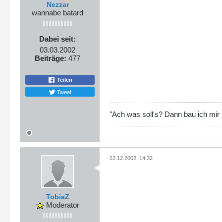
Nezzar
wannabe batard
Dabei seit:
03.03.2002
Beiträge:
477
Teilen
Tweet
"Ach was soll's? Dann bau ich mir
22.12.2002, 14:32
TobiaZ
Moderator