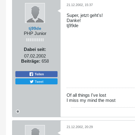
21.12.2002, 15:37
Super, jetzt geht's!
Danke!
tj99de
tj99de
PHP Junior
Dabei seit:
07.02.2002
Beiträge:
658
Teilen
Tweet
Of all things I've lost
I miss my mind the most
21.12.2002, 20:29