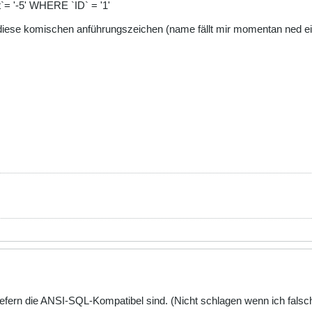
`= '-5' WHERE `ID` = '1'
 diese komischen anführungszeichen (name fällt mir momentan ned ein
wiefern die ANSI-SQL-Kompatibel sind. (Nicht schlagen wenn ich falsc