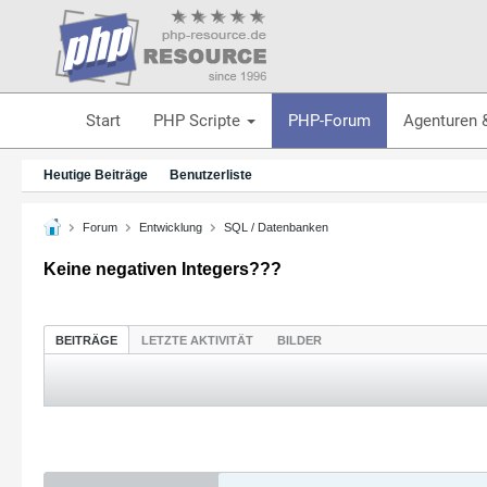
Start
PHP Scripte
PHP-Forum
Agenturen 
Heutige Beiträge
Benutzerliste
Forum
Entwicklung
SQL / Datenbanken
Keine negativen Integers???
BEITRÄGE
LETZTE AKTIVITÄT
BILDER