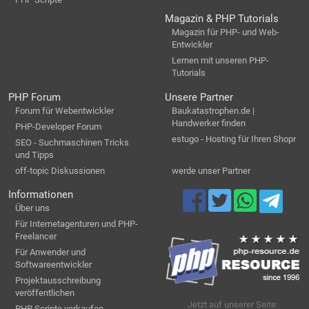
Magazin & PHP Tutorials
Magazin für PHP- und Web-
Entwickler
Lernen mit unseren PHP-
Tutorials
PHP Forum
Unsere Partner
Forum für Webentwickler
Baukatastrophen.de |
Handwerker finden
PHP-Developer Forum
estugo - Hosting für Ihren Shopr
SEO - Suchmaschinen Tricks
und Tipps
off-topic Diskussionen
werde unser Partner
Informationen
Über uns
Für Internetagenturen und PHP-
Freelancer
Für Anwender und
Softwareentwickler
Projektausschreibung
veröffentlichen
Jetzt auf unserer Seite:
PHP Scripte verkaufen