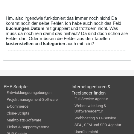
Hm, also irgendwie funktioniert das immer noch nicht! Da
kommt noch der selbe Fehler. Ich habe auch noch das Feld
buchungen.Datum
mit gruppiert und trotzdem nicht. Was
muss da noch rein damit das hinhaut? Da sind doch schon alle
Felder drin. Oder müssen die Felder aus den Tabellen
kostenstellen
und
kategorien
auch mit rein?
PHP Scripte
Internetagenturen &
Entwicklungsumgebungen
Freelancer finden
Full Service Agentur
Projektmanagement-Software
Webentwicklung &
E-Commerce
Softwareagentur
Clone-Scripts
Webhosting & IT-Service
Marktplatz-Software
SEA , SEM und SEO Agentur
Ticket & Supportsysteme
Userübersicht
PHP Scripte