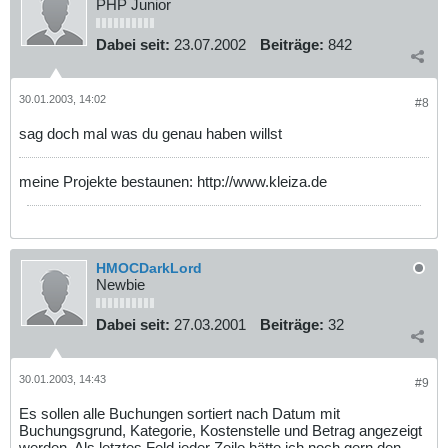
PHP Junior
Dabei seit:
23.07.2002
Beiträge:
842
30.01.2003, 14:02
#8
sag doch mal was du genau haben willst
meine Projekte bestaunen: http://www.kleiza.de
HMOCDarkLord
Newbie
Dabei seit:
27.03.2001
Beiträge:
32
30.01.2003, 14:43
#9
Es sollen alle Buchungen sortiert nach Datum mit
Buchungsgrund, Kategorie, Kostenstelle und Betrag angezeigt
werden. Als letztes Feld jeder Zeile hätte ich noch gern den