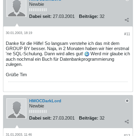
Newbie
Dabei seit:
27.03.2001
Beiträge:
32
30.01.2003, 18:19
#11
Danke für die Hilfe! So langsam verstehe ich das mit dem
GROUP BY besser. Naja, in 2 Monaten haben wir hier erstmal
'ne SQL-Schulung. Dann wird alles gut!
Werd mir glaube ich
auch nochmal ein Buch für Datenbankprogrammierung
zulegen.
Grüße Tim
HMOCDarkLord
Newbie
Dabei seit:
27.03.2001
Beiträge:
32
31.01.2003, 11:46
#12