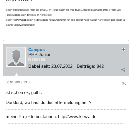
[color=blue]Bitte keine Fragen per EMail ... im Forum haben alle was davon ... und ich beantworte EMail-Fragen von
Foren-Mitgliedern in der Regel eh nicht![/color]
[color=red]
Hinweis:
Ich bin weder Mitglied noch Angestellter von ebiz-consult! Alles was ich hier von mir gebe tue ich in
eigener Verantwortung![/color]
Campus
PHP Junior
Dabei seit:
23.07.2002
Beiträge:
842
30.01.2003, 13:53
#6
ist schon ok, goth..
Darklord, wo hast du die fehlermeldung her ?
meine Projekte bestaunen: http://www.kleiza.de