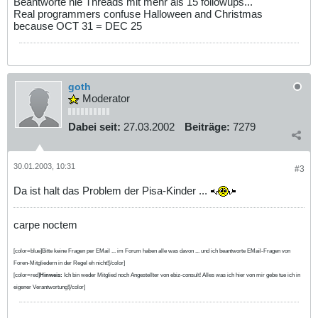
Beantworte nie Threads mit mehr als 15 followups...
Real programmers confuse Halloween and Christmas
because OCT 31 = DEC 25
goth
Moderator
Dabei seit:
27.03.2002
Beiträge:
7279
30.01.2003, 10:31
#3
Da ist halt das Problem der Pisa-Kinder ...
carpe noctem
[color=blue]Bitte keine Fragen per EMail ... im Forum haben alle was davon ... und ich beantworte EMail-Fragen von
Foren-Mitgliedern in der Regel eh nicht![/color]
[color=red]
Hinweis:
Ich bin weder Mitglied noch Angestellter von ebiz-consult! Alles was ich hier von mir gebe tue ich in
eigener Verantwortung![/color]