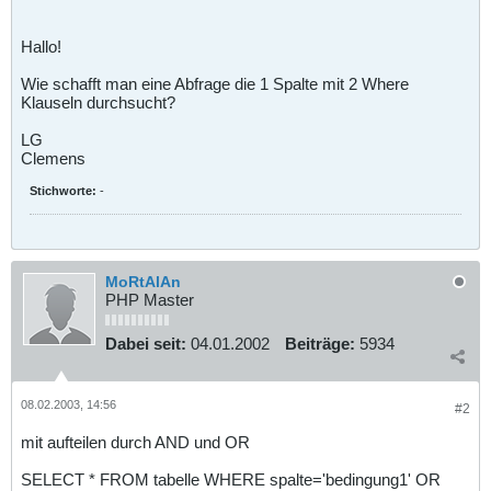
Hallo!
Wie schafft man eine Abfrage die 1 Spalte mit 2 Where
Klauseln durchsucht?
LG
Clemens
Stichworte:
-
MoRtAlAn
PHP Master
Dabei seit:
04.01.2002
Beiträge:
5934
08.02.2003, 14:56
#2
mit aufteilen durch AND und OR
SELECT * FROM tabelle WHERE spalte='bedingung1' OR