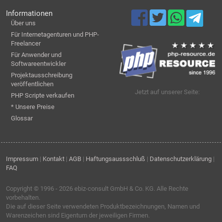
Informationen
Über uns
Für Internetagenturen und PHP-
Freelancer
Für Anwender und
Softwareentwickler
Projektausschreibung
veröffentlichen
Jetzt auf unserer Seite:
PHP Scripte verkaufen
* Unsere Preise
Glossar
Impressum
|
Kontakt
|
AGB
|
Haftungsaussschluß
|
Datenschutzerklärung
|
FAQ
Copyright © 1996 - 2026
ebiz-consult GmbH & Co. KG
. Alle Rechte
vorbehalten.
Die auf dieser Seite verwendeten Produktbezeichnungen, Namen und
Warenzeichen sind Eigentum der jeweiligen Firmen.