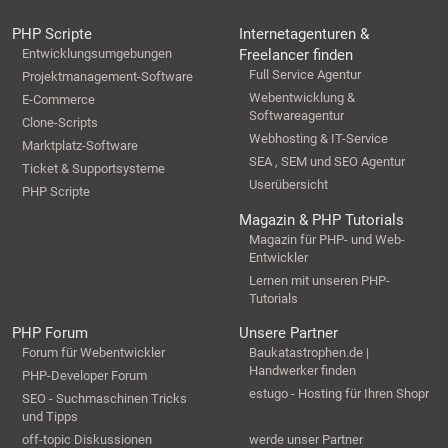
PHP Scripte
Internetagenturen &
Entwicklungsumgebungen
Freelancer finden
Full Service Agentur
Projektmanagement-Software
Webentwicklung &
E-Commerce
Softwareagentur
Clone-Scripts
Webhosting & IT-Service
Marktplatz-Software
SEA , SEM und SEO Agentur
Ticket & Supportsysteme
Userübersicht
PHP Scripte
Magazin & PHP Tutorials
Magazin für PHP- und Web-
Entwickler
Lernen mit unseren PHP-
Tutorials
PHP Forum
Unsere Partner
Forum für Webentwickler
Baukatastrophen.de |
Handwerker finden
PHP-Developer Forum
estugo - Hosting für Ihren Shopr
SEO - Suchmaschinen Tricks
und Tipps
off-topic Diskussionen
werde unser Partner