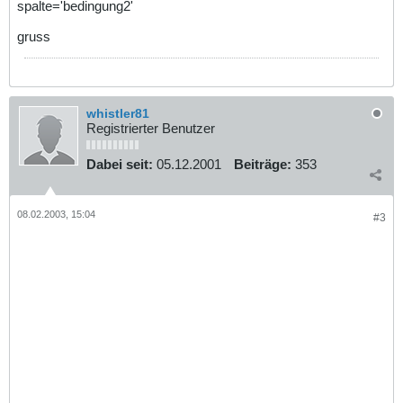
spalte='bedingung2'
gruss
whistler81
Registrierter Benutzer
Dabei seit:
05.12.2001
Beiträge:
353
08.02.2003, 15:04
#3