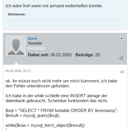
Ich wäre froh wenn mir jemand weiterhelfen könnte.
Stichworte:
-
durri
Newbie
Dabei seit:
06.01.2003
Beiträge:
28
06.03.2003, 15:17
#2
ok, ihr müsst euch nicht mehr um mich kümmern, ich habe
den Fehler unterdessen gefunden.
Ich habe in der while schleife eine INSERT abrage der
datenbank gebraucht. Scheinbar funktioniert das nicht.
$sql = "SELECT * FROM funtable ORDER BY timestamp";
$result = mysql_query($sql);
while($row = mysql_fetch_object($result))