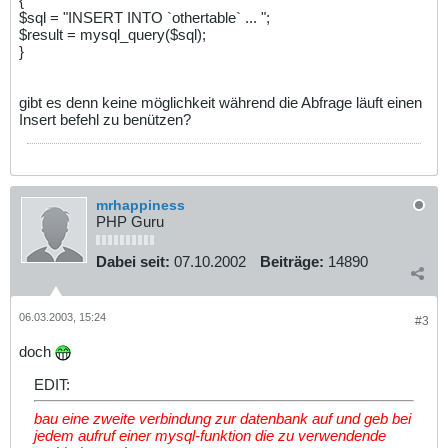
{
$sql = "INSERT INTO `othertable` ... ";
$result = mysql_query($sql);
}
gibt es denn keine möglichkeit während die Abfrage läuft einen
Insert befehl zu benützen?
mrhappiness
PHP Guru
Dabei seit:
07.10.2002
Beiträge:
14890
06.03.2003, 15:24
#3
doch
EDIT:
bau eine zweite verbindung zur datenbank auf und geb bei
jedem aufruf einer mysql-funktion die zu verwendende