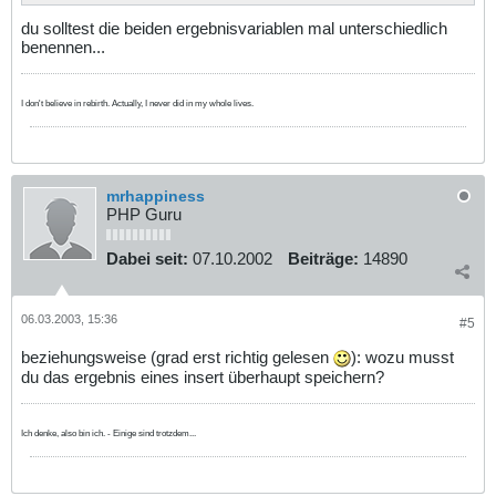
du solltest die beiden ergebnisvariablen mal unterschiedlich
benennen...
I don't believe in rebirth. Actually, I never did in my whole lives.
mrhappiness
PHP Guru
Dabei seit:
07.10.2002
Beiträge:
14890
06.03.2003, 15:36
#5
beziehungsweise (grad erst richtig gelesen
): wozu musst
du das ergebnis eines insert überhaupt speichern?
Ich denke, also bin ich. - Einige sind trotzdem...