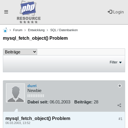
Toggle
Login
Forum
Entwicklung
SQL / Datenbanken
navigation
mysql_fetch_object() Problem
Filter
durri
Newbie
Dabei seit:
06.01.2003
Beiträge:
28
mysql_fetch_object() Problem
#1
06.03.2003, 13:52