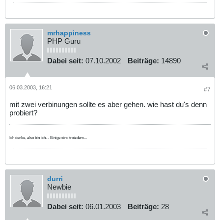
mrhappiness
PHP Guru
Dabei seit:
07.10.2002
Beiträge:
14890
06.03.2003, 16:21
#7
mit zwei verbinungen sollte es aber gehen. wie hast du's denn
probiert?
Ich denke, also bin ich. - Einige sind trotzdem...
durri
Newbie
Dabei seit:
06.01.2003
Beiträge:
28