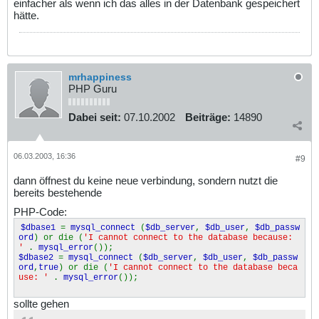
einfacher als wenn ich das alles in der Datenbank gespeichert
hätte.
mrhappiness
PHP Guru
Dabei seit:
07.10.2002
Beiträge:
14890
06.03.2003, 16:36
#9
dann öffnest du keine neue verbindung, sondern nutzt die
bereits bestehende
PHP-Code:
$dbase1
=
mysql_connect
(
$db_server
,
$db_user
,
$db_passw
ord
) or die (
'I cannot connect to the database because:
'
.
mysql_error
());
$dbase2
=
mysql_connect
(
$db_server
,
$db_user
,
$db_passw
ord
,
true
) or die (
'I cannot connect to the database beca
use: '
.
mysql_error
());
sollte gehen