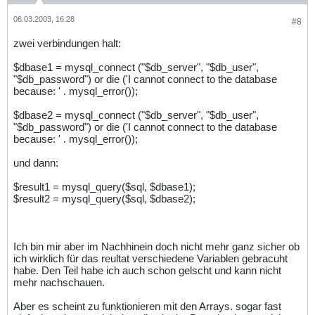
06.03.2003, 16:28
#8
zwei verbindungen halt:
$dbase1 = mysql_connect ("$db_server", "$db_user",
"$db_password") or die ('I cannot connect to the database
because: ' . mysql_error());
$dbase2 = mysql_connect ("$db_server", "$db_user",
"$db_password") or die ('I cannot connect to the database
because: ' . mysql_error());
und dann:
$result1 = mysql_query($sql, $dbase1);
$result2 = mysql_query($sql, $dbase2);
Ich bin mir aber im Nachhinein doch nicht mehr ganz sicher ob
ich wirklich für das reultat verschiedene Variablen gebracuht
habe. Den Teil habe ich auch schon gelscht und kann nicht
mehr nachschauen.
Aber es scheint zu funktionieren mit den Arrays. sogar fast