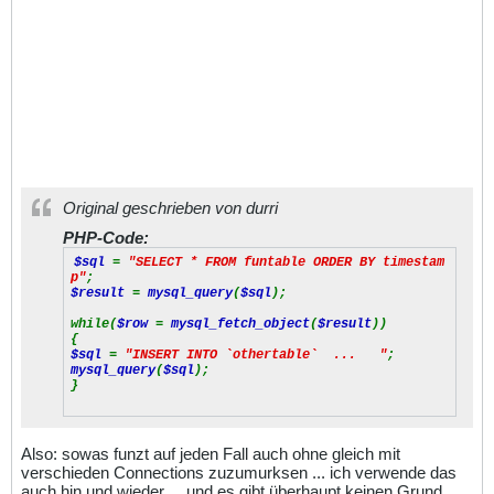
Original geschrieben von durri
PHP-Code:
$sql
=
"SELECT * FROM funtable ORDER BY timestam
p"
;
$result
=
mysql_query
(
$sql
);
while(
$row
=
mysql_fetch_object
(
$result
))
{
$sql
=
"INSERT INTO `othertable` ... "
;
mysql_query
(
$sql
);
}
Also: sowas funzt auf jeden Fall auch ohne gleich mit
verschieden Connections zuzumurksen ... ich verwende das
auch hin und wieder ... und es gibt überhaupt keinen Grund