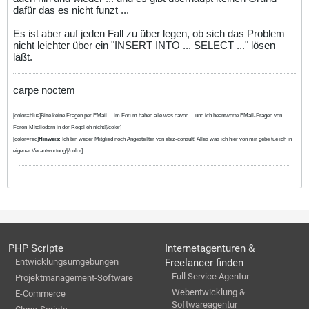
dafür das es nicht funzt ...
Es ist aber auf jeden Fall zu über legen, ob sich das Problem
nicht leichter über ein "INSERT INTO ... SELECT ..." lösen
läßt.
carpe noctem
[color=blue]Bitte keine Fragen per EMail ... im Forum haben alle was davon ... und ich beantworte EMail-Fragen von
Foren-Mitgliedern in der Regel eh nicht![/color]
[color=red]
Hinweis:
Ich bin weder Mitglied noch Angestellter von ebiz-consult! Alles was ich hier von mir gebe tue ich in
eigener Verantwortung![/color]
PHP Scripte
Internetagenturen &
Entwicklungsumgebungen
Freelancer finden
Full Service Agentur
Projektmanagement-Software
Webentwicklung &
E-Commerce
Softwareagentur