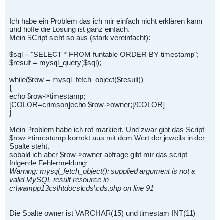
Ich habe ein Problem das ich mir einfach nicht erklären kann
und hoffe die Lösung ist ganz einfach.
Mein SCript sieht so aus (stark vereinfacht):
$sql = "SELECT * FROM funtable ORDER BY timestamp";
$result = mysql_query($sql);
while($row = mysql_fetch_object($result))
{
echo $row->timestamp;
[COLOR=crimson]echo $row->owner;[/COLOR]
}
Mein Problem habe ich rot markiert. Und zwar gibt das Script
$row->timestamp korrekt aus mit dem Wert der jeweils in der
Spalte steht.
sobald ich aber $row->owner abfrage gibt mir das script
folgende Fehlermeldung:
Warning: mysql_fetch_object(): supplied argument is not a
valid MySQL result resource in
c:\wampp13cs\htdocs\cds\cds.php on line 91
Die Spalte owner ist VARCHAR(15) und timestam INT(11)