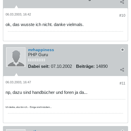
06.03.2003, 16:42
#10
ok, das wusste ich nicht. danke vielmals.
mrhappiness
PHP Guru
Dabei seit:
07.10.2002
Beiträge:
14890
06.03.2003, 16:47
#11
np, dazu sind handbücher und foren ja da...
Ich denke, also bin ich. - Einige sind trotzdem...