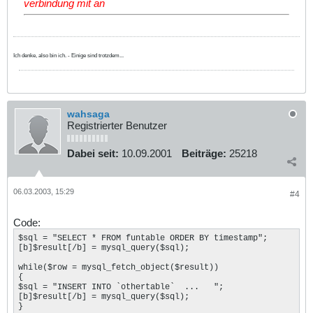
verbindung mit an
Ich denke, also bin ich. - Einige sind trotzdem...
wahsaga
Registrierter Benutzer
Dabei seit:
10.09.2001
Beiträge:
25218
06.03.2003, 15:29
#4
Code:
$sql = "SELECT * FROM funtable ORDER BY timestamp";

[b]$result[/b] = mysql_query($sql);

while($row = mysql_fetch_object($result))

{

$sql = "INSERT INTO `othertable`  ...   ";

[b]$result[/b] = mysql_query($sql);

}