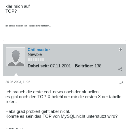
klär mich auf
TOP?
Ich denke, also bin ich. - Einige sind trotzdem...
Chillmaster
Newbie
Dabei seit:
07.11.2001
Beiträge:
138
26.03.2003, 11:28
#5
Ich brauch die erste cod_news nach der aktuellen
es gibt doch den TOP X befehl der mir die ersten X der tabelle
liefert.
Habs grad probiert geht aber nicht.
Könnte es sein das TOP von MySQL nicht unterstützt wird?