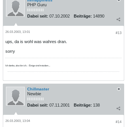
mrhappiness
PHP Guru
Dabei seit:
07.10.2002
Beiträge:
14890
26.03.2003, 13:01
#13
ups, da is wohl was wahres dran.
sorry
Ich denke, also bin ich. - Einige sind trotzdem...
Chillmaster
Newbie
Dabei seit:
07.11.2001
Beiträge:
138
26.03.2003, 13:04
#14