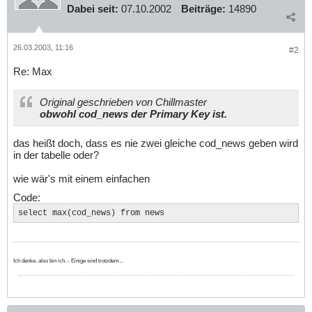
Dabei seit:
07.10.2002
Beiträge:
14890
26.03.2003, 11:16
#2
Re: Max
Original geschrieben von Chillmaster
obwohl cod_news der Primary Key ist.
das heißt doch, dass es nie zwei gleiche cod_news geben wird
in der tabelle oder?
wie wär's mit einem einfachen
Code:
select max(cod_news) from news
Ich denke, also bin ich. - Einige sind trotzdem...