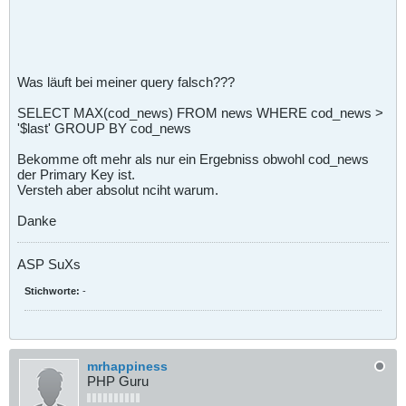
Was läuft bei meiner query falsch???
SELECT MAX(cod_news) FROM news WHERE cod_news >
'$last' GROUP BY cod_news
Bekomme oft mehr als nur ein Ergebniss obwohl cod_news
der Primary Key ist.
Versteh aber absolut nciht warum.
Danke
ASP SuXs
Stichworte:
-
mrhappiness
PHP Guru