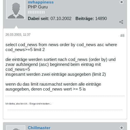
mrhappiness
PHP Guru
Dabei seit:
07.10.2002
Beiträge:
14890
26.03.2003, 11:37
#8
select cod_news from news order by cod_news asc where
cod_news>=5 limit 2
die einträge werden sortiert nach cod_news (order by) und
zwar aufsteigend (asc) beginnend beim eintrag mit
cod_news=5
insgesamt werden zwei einträge ausgegeben (limit 2)
wenn du das limit rausmachst werden alle einträge
ausgegeben, deren cod_news wert >= 5 is
Ich denke, also bin ich. - Einige sind trotzdem...
Chillmaster