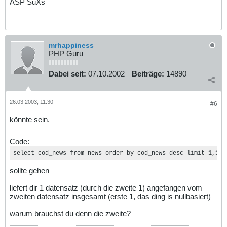
ASP SuXs
mrhappiness
PHP Guru
Dabei seit:
07.10.2002
Beiträge:
14890
26.03.2003, 11:30
#6
könnte sein.
Code:
select cod_news from news order by cod_news desc limit 1,1
sollte gehen
liefert dir 1 datensatz (durch die zweite 1) angefangen vom
zweiten datensatz insgesamt (erste 1, das ding is nullbasiert)
warum brauchst du denn die zweite?