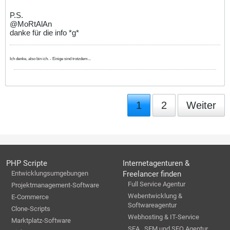
P.S.
@MoRtAlAn
danke für die info *g*
Ich denke, also bin ich. - Einige sind trotzdem...
1
2
Weiter
PHP Scripte
Internetagenturen &
Entwicklungsumgebungen
Freelancer finden
Full Service Agentur
Projektmanagement-Software
Webentwicklung &
E-Commerce
Softwareagentur
Clone-Scripts
Webhosting & IT-Service
Marktplatz-Software
SEA , SEM und SEO Agentur