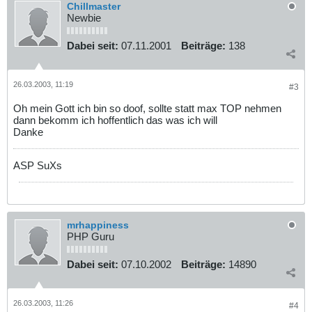
Chillmaster
Newbie
Dabei seit:
07.11.2001
Beiträge:
138
26.03.2003, 11:19
#3
Oh mein Gott ich bin so doof, sollte statt max TOP nehmen
dann bekomm ich hoffentlich das was ich will
Danke
ASP SuXs
mrhappiness
PHP Guru
Dabei seit:
07.10.2002
Beiträge:
14890
26.03.2003, 11:26
#4