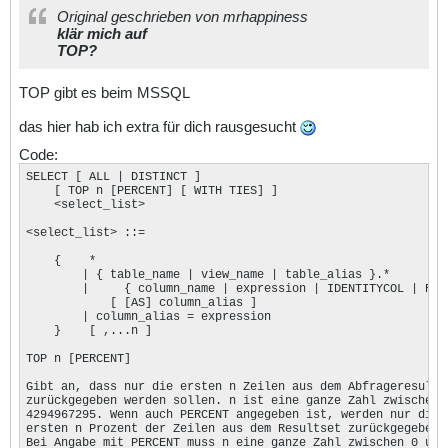
Original geschrieben von mrhappiness
klär mich auf
TOP?
TOP gibt es beim MSSQL
das hier hab ich extra für dich rausgesucht
Code:
SELECT [ ALL | DISTINCT ]

    [ TOP n [PERCENT] [ WITH TIES] ] 

    <select_list>

<select_list> ::=

    {    * 

        | { table_name | view_name | table_alias }.* 

        |     { column_name | expression | IDENTITYCOL | ROWG
            [ [AS] column_alias ] 

        | column_alias = expression 

    }    [ ,...n ]

TOP n [PERCENT]

Gibt an, dass nur die ersten n Zeilen aus dem Abfrageresultse
zurückgegeben werden sollen. n ist eine ganze Zahl zwischen 0
4294967295. Wenn auch PERCENT angegeben ist, werden nur die

ersten n Prozent der Zeilen aus dem Resultset zurückgegeben.

Bei Angabe mit PERCENT muss n eine ganze Zahl zwischen 0 und 