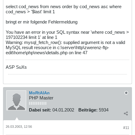
select cod_news from news order by cod_news asc where
cod_news > '$last' limit 1
bringt er mir folgende Fehlermeldung
You have an error in your SQL syntax near 'where cod_news >
197102234 limit 1' at line 1
Warning: mysql_fetch_row(): supplied argument is not a valid
MySQL result resource in c:\server\http\zwerenz-ftp-
edit\home\php\news\details.php on line 47
ASP SuXs
MoRtAlAn
PHP Master
Dabei seit:
04.01.2002
Beiträge:
5934
26.03.2003, 12:56
#11