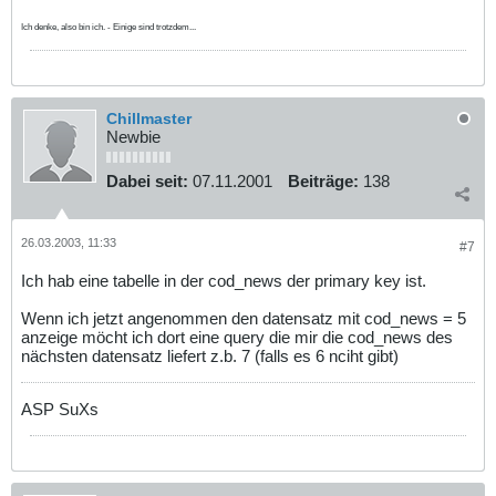
Ich denke, also bin ich. - Einige sind trotzdem...
Chillmaster
Newbie
Dabei seit:
07.11.2001
Beiträge:
138
26.03.2003, 11:33
#7
Ich hab eine tabelle in der cod_news der primary key ist.
Wenn ich jetzt angenommen den datensatz mit cod_news = 5
anzeige möcht ich dort eine query die mir die cod_news des
nächsten datensatz liefert z.b. 7 (falls es 6 nciht gibt)
ASP SuXs