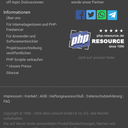
off-topic Diskussionen
werde unser Partner
Informationen
Über uns
Für Internetagenturen und PHP-
Freelancer
Für Anwender und
Softwareentwickler
Projektausschreibung
veröffentlichen
Jetzt auf unserer Seite:
PHP Scripte verkaufen
* Unsere Preise
Glossar
Impressum
|
Kontakt
|
AGB
|
Haftungsaussschluß
|
Datenschutzerklärung
|
FAQ
Copyright © 1996 - 2026
ebiz-consult GmbH & Co. KG
. Alle Rechte
vorbehalten.
Die auf dieser Seite verwendeten Produktbezeichnungen, Namen und