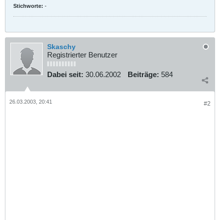
Stichworte:
-
Skaschy
Registrierter Benutzer
Dabei seit:
30.06.2002
Beiträge:
584
26.03.2003, 20:41
#2