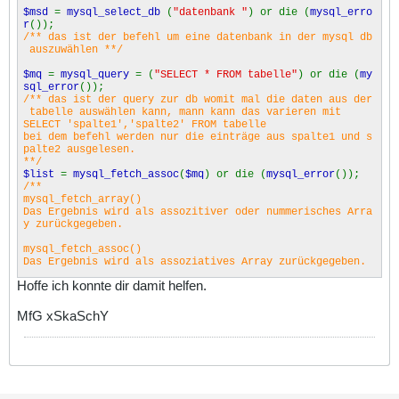
$msd
=
mysql_select_db
(
"datenbank "
) or die (
mysql_erro
r
());
/** das ist der befehl um eine datenbank in der mysql db
auszuwählen **/
$mq
=
mysql_query
= (
"SELECT * FROM tabelle"
) or die (
my
sql_error
());
/** das ist der query zur db womit mal die daten aus der
tabelle auswählen kann, mann kann das varieren mit
SELECT 'spalte1','spalte2' FROM tabelle
bei dem befehl werden nur die einträge aus spalte1 und s
palte2 ausgelesen.
**/
$list
=
mysql_fetch_assoc
(
$mq
) or die (
mysql_error
());
/**
mysql_fetch_array()
Das Ergebnis wird als assozitiver oder nummerisches Arra
y zurückgegeben.
mysql_fetch_assoc()
Das Ergebnis wird als assoziatives Array zurückgegeben.
Hoffe ich konnte dir damit helfen.
mysql_fetch_row()
Das Ergebnis wird als nummerisches Array zurückgegeben.
**/
MfG xSkaSchY
echo
$list
[
"spalte"
]
/**
Mit dem $list["spalte"] kann der wert der in der spalte
ausgegeben werden.
**/