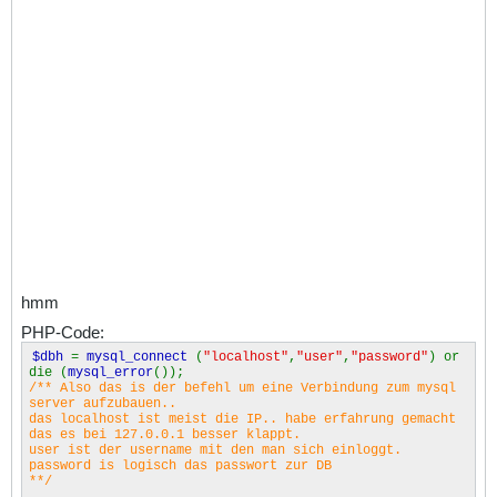
hmm
PHP-Code:
$dbh
=
mysql_connect
(
"localhost"
,
"user"
,
"password"
) or
die (
mysql_error
());
/** Also das is der befehl um eine Verbindung zum mysql
server aufzubauen..
das localhost ist meist die IP.. habe erfahrung gemacht
das es bei 127.0.0.1 besser klappt.
user ist der username mit den man sich einloggt.
password is logisch das passwort zur DB
**/