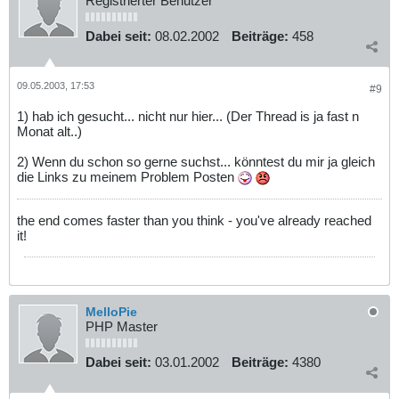
Registrierter Benutzer
Dabei seit:
08.02.2002
Beiträge:
458
09.05.2003, 17:53
#9
1) hab ich gesucht... nicht nur hier... (Der Thread is ja fast n
Monat alt..)
2) Wenn du schon so gerne suchst... könntest du mir ja gleich
die Links zu meinem Problem Posten
the end comes faster than you think - you've already reached
it!
MelloPie
PHP Master
Dabei seit:
03.01.2002
Beiträge:
4380