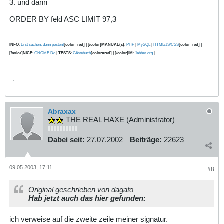
3. und dann
ORDER BY feld ASC LIMIT 97,3
INFO
:
Erst suchen, dann posten!
[color=red] | [/color]MANUAL(s)
:
PHP
|
MySQL
|
HTML/JS/CSS
[color=red] |
[/color]NICE
:
GNOME Do
|
TESTS
:
Gästebuch
[color=red] | [/color]IM
:
Jabber.org
|
Abraxax
THE REAL HAXE (Administrator)
Dabei seit:
27.07.2002
Beiträge:
22623
09.05.2003, 17:11
#8
Original geschrieben von dagato
Hab jetzt auch das hier gefunden:
ich verweise auf die zweite zeile meiner signatur.