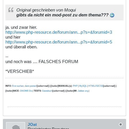
Original geschrieben von Moqui
gibts da nicht ein mod-post zu dem thema???
ja. und zwar hier.
http://www.php-resource.de/forum/ann...p?s=&forumid=3
und hier
http://www.php-resource.de/forum/ann...p?s=&forumid=5
und überall eben.
--
und noch was .... FALSCHES FORUM
*VERSCHIEB*
INFO
:
Erst suchen, dann posten!
[color=red] | [/color]MANUAL(s)
:
PHP
|
MySQL
|
HTML/JS/CSS
[color=red] |
[/color]NICE
:
GNOME Do
|
TESTS
:
Gästebuch
[color=red] | [/color]IM
:
Jabber.org
|
JOat