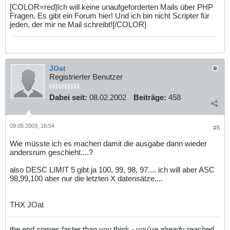
[COLOR=red]Ich will keine unaufgeforderten Mails über PHP
Fragen. Es gibt ein Forum hier! Und ich bin nicht Scripter für
jeden, der mir ne Mail schreibt![/COLOR]
JOat
Registrierter Benutzer
Dabei seit:
08.02.2002
Beiträge:
458
09.05.2003, 16:54
#6
Wie müsste ich es machen damit die ausgabe dann wieder
andersrum geschieht....?
also DESC LIMIT 5 gibt ja 100, 99, 98, 97.... ich will aber ASC
98,99,100 aber nur die letzten X datensätze....
THX JOat
the end comes faster than you think - you've already reached