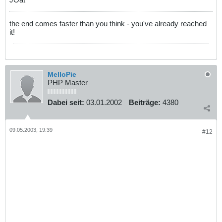
the end comes faster than you think - you've already reached
it!
MelloPie
PHP Master
Dabei seit:
03.01.2002
Beiträge:
4380
09.05.2003, 19:39
#12