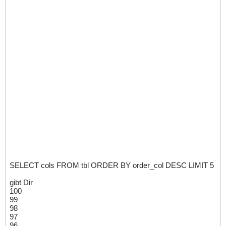
SELECT cols FROM tbl ORDER BY order_col DESC LIMIT 5
gibt Dir
100
99
98
97
96