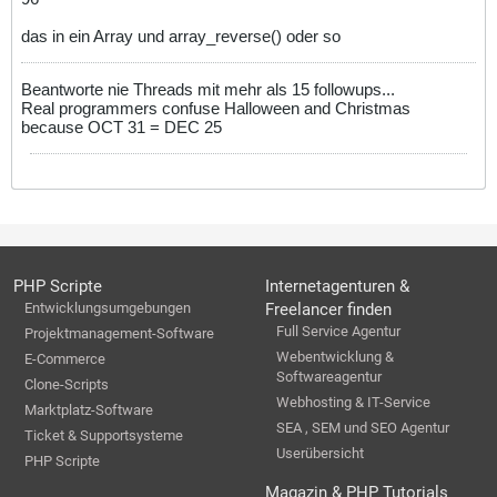
das in ein Array und array_reverse() oder so
Beantworte nie Threads mit mehr als 15 followups...
Real programmers confuse Halloween and Christmas
because OCT 31 = DEC 25
PHP Scripte
Internetagenturen &
Entwicklungsumgebungen
Freelancer finden
Full Service Agentur
Projektmanagement-Software
Webentwicklung &
E-Commerce
Softwareagentur
Clone-Scripts
Webhosting & IT-Service
Marktplatz-Software
SEA , SEM und SEO Agentur
Ticket & Supportsysteme
Userübersicht
PHP Scripte
Magazin & PHP Tutorials