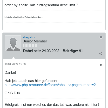
order by spalte_mit_eintragsdatum desc limit 7
Ich denke, also bin ich. - Einige sind trotzdem...
dagato
Junior Member
Dabei seit:
24.03.2003
Beiträge:
91
18.04.2003, 15:08
#3
Danke!
Hab jetzt auch das hier gefunden:
http://www.php-resource.de/forum/sho...n&pagenumber=2
Gruß Dirk
Erfolgreich ist nur welcher, der das tut, was andere nicht tun!