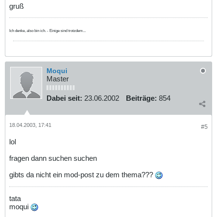
gruß
Ich denke, also bin ich. - Einige sind trotzdem...
Moqui
Master
Dabei seit:
23.06.2002
Beiträge:
854
18.04.2003, 17:41
#5
lol
fragen dann suchen suchen
gibts da nicht ein mod-post zu dem thema???
tata
moqui