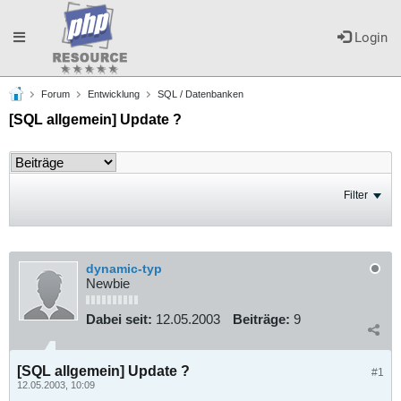
Toggle
Login
Forum
Entwicklung
SQL / Datenbanken
navigation
[SQL allgemein] Update ?
Filter
dynamic-typ
Newbie
Dabei seit:
12.05.2003
Beiträge:
9
[SQL allgemein] Update ?
#1
12.05.2003, 10:09