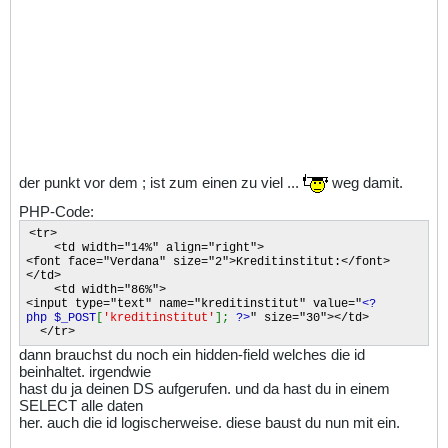
der punkt vor dem ; ist zum einen zu viel ...
weg damit.
PHP-Code:
<tr>
<td width="14%" align="right">
<font face="Verdana" size="2">Kreditinstitut:</font>
</td>
<td width="86%">
<input type="text" name="kreditinstitut" value="
<?
php $_POST
[
'kreditinstitut'
];
?>
" size="30"></td>
</tr>
dann brauchst du noch ein hidden-field welches die id
beinhaltet. irgendwie
hast du ja deinen DS aufgerufen. und da hast du in einem
SELECT alle daten
her. auch die id logischerweise. diese baust du nun mit ein.