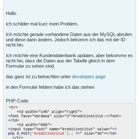
Hallo
ich schilder mal kurz mein Problem.
Ich möchte gerade vorhandene Daten aus der MySQL abrufen
und diese dann ändern. Jedoch bekomm ich das mit der ID
nicht hin.
Ich möchte eine Kundendatenbank updaten, aber bekomme es
nicht hin, dass die Daten aus der Tabelle gleich in dem
Formular zu sehen sind.
das ganz ist zu betrachten unter
developers page
in den Formular feldern habe ich das stehen
PHP-Code:
<tr>
<td width="14%" align="right">
<font face="Verdana" size="2">Kreditinstitut:</font>
</td>
<td width="86%">
<input type="text" name="kreditinstitut" value="
<?
php $_POST
[
'kreditinstitut'
].;
?>
" size="30"></td>
</tr>