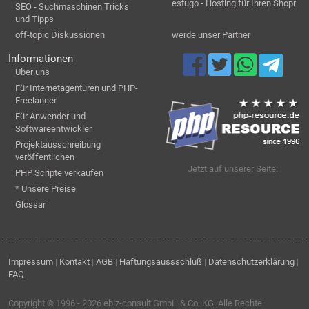
estugo - Hosting für Ihren Shopr
SEO - Suchmaschinen Tricks
und Tipps
off-topic Diskussionen
werde unser Partner
Informationen
Über uns
Für Internetagenturen und PHP-
Freelancer
Für Anwender und
Softwareentwickler
Projektausschreibung
veröffentlichen
Jetzt auf unserer Seite:
PHP Scripte verkaufen
* Unsere Preise
Glossar
Impressum
|
Kontakt
|
AGB
|
Haftungsaussschluß
|
Datenschutzerklärung
|
FAQ
Copyright © 1996 - 2026
ebiz-consult GmbH & Co. KG
. Alle Rechte