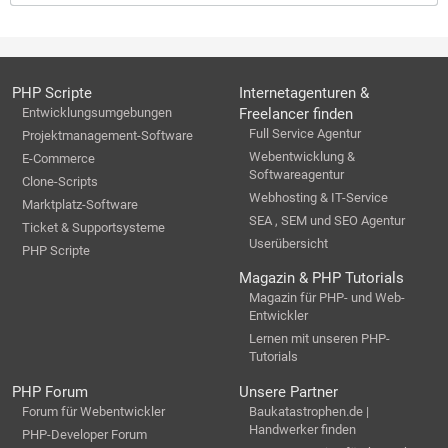
PHP Scripte
Internetagenturen &
Entwicklungsumgebungen
Freelancer finden
Full Service Agentur
Projektmanagement-Software
Webentwicklung &
E-Commerce
Softwareagentur
Clone-Scripts
Webhosting & IT-Service
Marktplatz-Software
SEA , SEM und SEO Agentur
Ticket & Supportsysteme
Userübersicht
PHP Scripte
Magazin & PHP Tutorials
Magazin für PHP- und Web-
Entwickler
Lernen mit unseren PHP-
Tutorials
PHP Forum
Unsere Partner
Forum für Webentwickler
Baukatastrophen.de |
Handwerker finden
PHP-Developer Forum