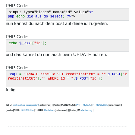
PHP-Code:
<input type="hidden" name="id" value="
<?
php
echo
$id_aus_db_select
;
?>
">
nun kannst du nach dem post auf diese id zugreifen.
PHP-Code:
echo
$_POST
[
"id"
];
und das kannst du nun auch beim UPDATE nutzen.
PHP-Code:
$sql
=
"UPDATE tabelle SET kreditinstitut = '"
.
$_POST
[
'k
reditinstitut'
].
"' WHERE id = "
.
$_POST
[
"id"
];
fertig.
INFO
:
Erst suchen, dann posten!
[color=red] | [/color]MANUAL(s)
:
PHP
|
MySQL
|
HTML/JS/CSS
[color=red] |
[/color]NICE
:
GNOME Do
|
TESTS
:
Gästebuch
[color=red] | [/color]IM
:
Jabber.org
|