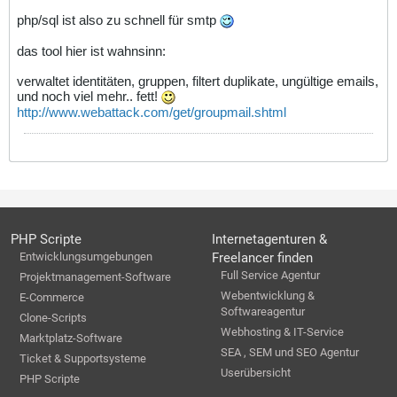
php/sql ist also zu schnell für smtp
das tool hier ist wahnsinn:
verwaltet identitäten, gruppen, filtert duplikate, ungültige emails,
und noch viel mehr.. fett!
http://www.webattack.com/get/groupmail.shtml
PHP Scripte
Internetagenturen &
Entwicklungsumgebungen
Freelancer finden
Full Service Agentur
Projektmanagement-Software
Webentwicklung &
E-Commerce
Softwareagentur
Clone-Scripts
Webhosting & IT-Service
Marktplatz-Software
SEA , SEM und SEO Agentur
Ticket & Supportsysteme
Userübersicht
PHP Scripte