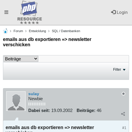
Toggle
Login
Forum
Entwicklung
SQL / Datenbanken
navigation
emails aus db exportieren => newsletter
verschicken
Filter
sulay
Newbie
Dabei seit:
19.09.2002
Beiträge:
46
emails aus db exportieren => newsletter
#1