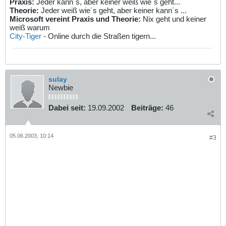
Praxis:
Jeder kann´s, aber keiner weiß wie´s geht...
Theorie:
Jeder weiß wie´s geht, aber keiner kann´s ...
Microsoft vereint Praxis und Theorie:
Nix geht und keiner
weiß warum
City-Tiger
- Online durch die Straßen tigern...
sulay
Newbie
Dabei seit:
19.09.2002
Beiträge:
46
05.06.2003, 10:14
#3