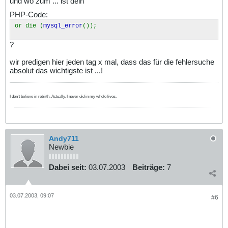
und wo zum ... ist dein
PHP-Code:
or die (
mysql_error
());
?
wir predigen hier jeden tag x mal, dass das für die fehlersuche
absolut das wichtigste ist ...!
I don't believe in rebirth. Actually, I never did in my whole lives.
Andy711
Newbie
Dabei seit:
03.07.2003
Beiträge:
7
03.07.2003, 09:07
#6