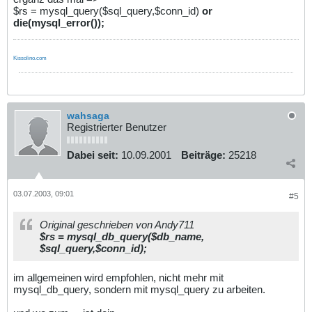
$rs = mysql_query($sql_query,$conn_id)
or
die(mysql_error());
Kissolino.com
wahsaga
Registrierter Benutzer
Dabei seit:
10.09.2001
Beiträge:
25218
03.07.2003, 09:01
#5
Original geschrieben von Andy711
$rs = mysql_db_query($db_name,
$sql_query,$conn_id);
im allgemeinen wird empfohlen, nicht mehr mit
mysql_db_query, sondern mit mysql_query zu arbeiten.