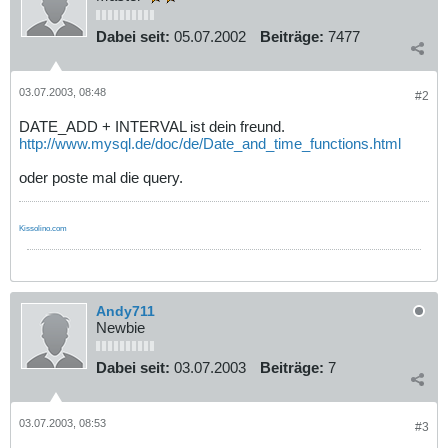
Dabei seit:
05.07.2002
Beiträge:
7477
03.07.2003, 08:48
#2
DATE_ADD + INTERVAL ist dein freund.
http://www.mysql.de/doc/de/Date_and_time_functions.html
oder poste mal die query.
Kissolino.com
Andy711
Newbie
Dabei seit:
03.07.2003
Beiträge:
7
03.07.2003, 08:53
#3