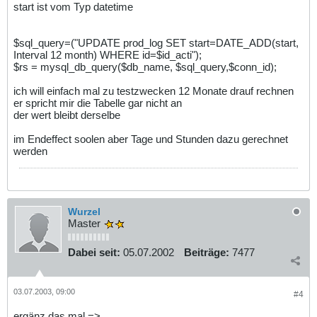
start ist vom Typ datetime
$sql_query=("UPDATE prod_log SET start=DATE_ADD(start,
Interval 12 month) WHERE id=$id_acti");
$rs = mysql_db_query($db_name, $sql_query,$conn_id);
ich will einfach mal zu testzwecken 12 Monate drauf rechnen
er spricht mir die Tabelle gar nicht an
der wert bleibt derselbe
im Endeffect soolen aber Tage und Stunden dazu gerechnet
werden
Wurzel
Master
Dabei seit:
05.07.2002
Beiträge:
7477
03.07.2003, 09:00
#4
ergänz das mal =>