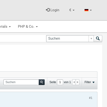
Login
€
rials
PHP & Co.
Seite
von
1
Filter
#1