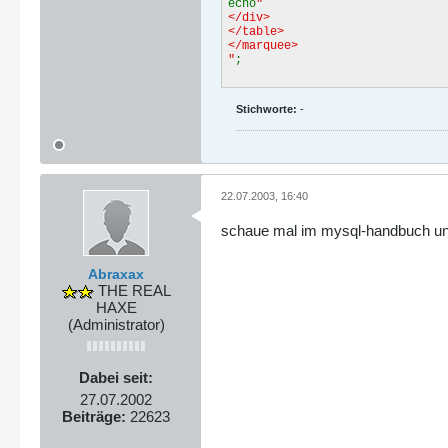
echo
"
</div>
</table>
</marquee>
"
;
Stichworte:
-
22.07.2003, 16:40
schaue mal im mysql-handbuch u
Abraxax
THE REAL
HAXE
(Administrator)
Dabei seit:
27.07.2002
Beiträge:
22623