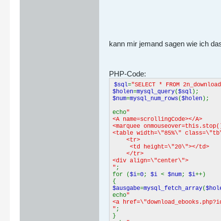
kann mir jemand sagen wie ich das
PHP-Code:
$sql
=
"SELECT * FROM 2n_download
$holen
=
mysql_query
(
$sql
);
$num
=
mysql_num_rows
(
$holen
);
echo
"
<A name=scrollingCode></A>
<marquee onmouseover=this.stop(
<table width=\"85%\" class=\"tb
<tr>
<td height=\"20\"></td>
</tr>
<div align=\"center\">
"
;
for (
$i
=
0
;
$i
<
$num
;
$i
++)
{
$ausgabe
=
mysql_fetch_array
(
$hol
echo
"
<a href=\"download_ebooks.php?i
"
;
}