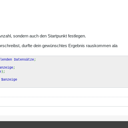
Anzahl, sondern auch den Startpunkt festlegen.
rschreibst, durfte dein gewünschtes Ergebnis rauskommen ala
lenden Datensätze
;
anzeige
;
e
);
,
$anzeige