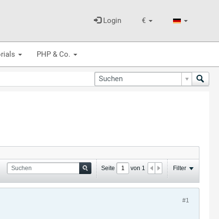
Login
€
rials
PHP & Co.
Seite
von
1
Filter
#1