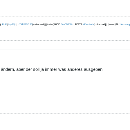
)
:
PHP
|
MySQL
|
HTML/JS/CSS
[color=red] | [/color]NICE
:
GNOME Do
|
TESTS
:
Gästebuch
[color=red] | [/color]IM
:
Jabber.org
l ändern, aber der soll ja immer was anderes ausgeben.