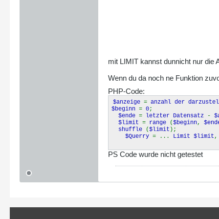
mit LIMIT kannst dunnicht nur die 
Wenn du da noch ne Funktion zuvo
PHP-Code:
$anzeige
=
anzahl der darzustel
$beginn
=
0
;
$ende
=
letzter Datensatz
-
$
$limit
=
range
(
$beginn
,
$end
shuffle
(
$limit
);
$Querry
= ...
Limit $limit
PS Code wurde nicht getestet