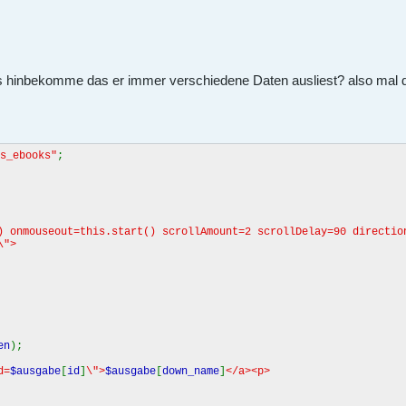
 hinbekomme das er immer verschiedene Daten ausliest? also mal di
s_ebooks"
;
) onmouseout=this.start() scrollAmount=2 scrollDelay=90 directi
\">
en
);
d=
$ausgabe
[
id
]
\">
$ausgabe
[
down_name
]
</a><p>