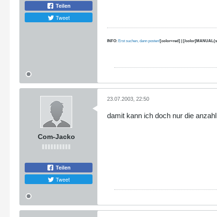
Teilen
Tweet
INFO
:
Erst suchen, dann posten!
[color=red] | [/color]MANUAL(s
23.07.2003, 22:50
damit kann ich doch nur die anzah
Com-Jacko
Teilen
Tweet