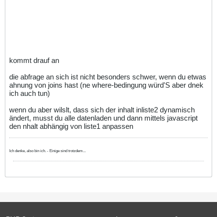
kommt drauf an
die abfrage an sich ist nicht besonders schwer, wenn du etwas
ahnung von joins hast (ne where-bedingung würd'S aber dnek
ich auch tun)
wenn du aber wilslt, dass sich der inhalt inliste2 dynamisch
ändert, musst du alle datenladen und dann mittels javascript
den nhalt abhängig von liste1 anpassen
Ich denke, also bin ich. - Einige sind trotzdem...