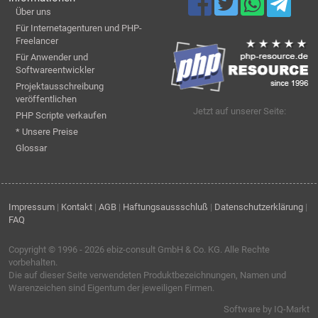
Über uns
Für Internetagenturen und PHP-
Freelancer
Für Anwender und
Softwareentwickler
Projektausschreibung
veröffentlichen
Jetzt auf unserer Seite:
PHP Scripte verkaufen
* Unsere Preise
Glossar
Impressum
|
Kontakt
|
AGB
|
Haftungsaussschluß
|
Datenschutzerklärung
|
FAQ
Copyright © 1996 - 2026
ebiz-consult GmbH & Co. KG
. Alle Rechte
vorbehalten.
Die auf dieser Seite verwendeten Produktbezeichnungen, Namen und
Warenzeichen sind Eigentum der jeweiligen Firmen.
Software by IQ-Markt