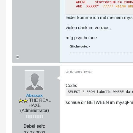
WHERE startdatum >= CURDA
AND XXXXX"
///// keine ah
leider komme ich mit meinem mysql
vielen dank im vorraus,
mfg psychoface
Stichworte:
-
28.07.2003, 12:09
Code:
SELECT * FROM tabelle WHERE dat
Abraxax
THE REAL
schaue dir BETWEEN im mysql-m
HAXE
(Administrator)
Dabei seit:
27.07.2002