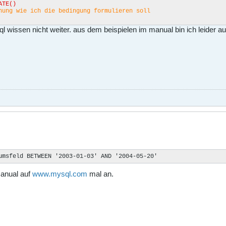
TE()
nung wie ich die bedingung formulieren soll
 wissen nicht weiter. aus dem beispielen im manual bin ich leider a
umsfeld BETWEEN '2003-01-03' AND '2004-05-20'
anual auf
www.mysql.com
mal an.