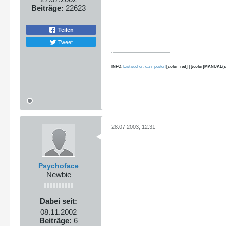
Beiträge:
22623
Teilen
Tweet
INFO
:
Erst suchen, dann posten!
[color=red] | [/color]MANUAL(s
28.07.2003, 12:31
Psychoface
Newbie
Dabei seit:
08.11.2002
Beiträge:
6