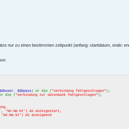
ätze nur zu einen bestimmten zeitpunkt (anfang: startdatum, ende: e
aus:
$dbuser
,
$dbpass
) or die (
"verbindung fehlgeschlagen"
);
or die (
"verbindung zur datenbank fehlgeschlagen"
);
ung,
%d.%m.%Y') AS anzeigestart,
.%m.%Y') AS anzeigeend