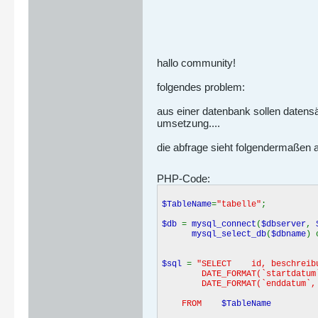
hallo community!
folgendes problem:
aus einer datenbank sollen datens
umsetzung....
die abfrage sieht folgendermaßen 
PHP-Code:
$TableName
=
"tabelle"
;
$db
=
mysql_connect
(
$dbserver
,
mysql_select_db
(
$dbname
) 
$sql
=
"SELECT id, beschreib
DATE_FORMAT(`startdatum`, '
DATE_FORMAT(`enddatum`, '%d
FROM
$TableName