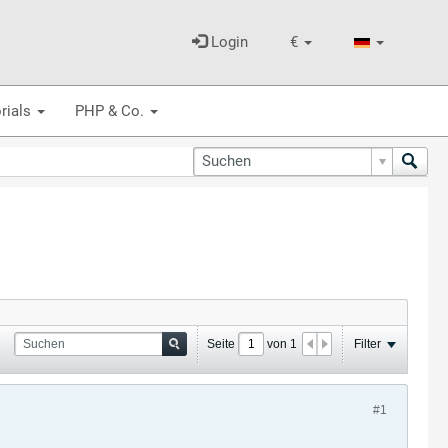
Login
€
rials
PHP & Co.
Seite
von
1
Filter
#1