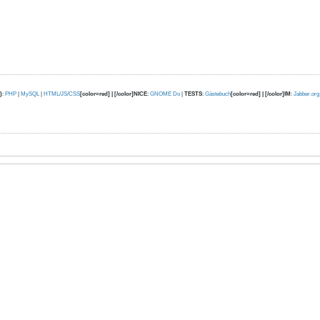
)
:
PHP
|
MySQL
|
HTML/JS/CSS
[color=red] | [/color]NICE
:
GNOME Do
|
TESTS
:
Gästebuch
[color=red] | [/color]IM
:
Jabber.org