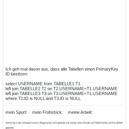
Ich geh mal davon aus, dass alle Tabellen einen PrimaryKey
ID besitzen:
select USERNAME from TABELLE1 T1
left join TABELLE2 T2 on T2.USERNAME=T1.USERNAME
left join TABELLE3 T3 on T3.USERNAME=T1.USERNAME
where T2.ID is NULL and T3.ID is NULL
mein Sport:
mein Frühstück:
meine Arbeit:
Sämtliche Code-Schnipsel sind im Allgemeinen nicht getestet und werden ohne Gewähr auf Fehlerfreiheit und Korrektheit
gepostet.