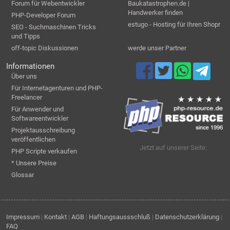
Forum für Webentwickler
Baukatastrophen.de |
Handwerker finden
PHP-Developer Forum
estugo - Hosting für Ihren Shopr
SEO - Suchmaschinen Tricks
und Tipps
off-topic Diskussionen
werde unser Partner
Informationen
Über uns
Für Internetagenturen und PHP-
Freelancer
Für Anwender und
Softwareentwickler
Projektausschreibung
veröffentlichen
Jetzt auf unserer Seite:
PHP Scripte verkaufen
* Unsere Preise
Glossar
Impressum
|
Kontakt
|
AGB
|
Haftungsaussschluß
|
Datenschutzerklärung
|
FAQ