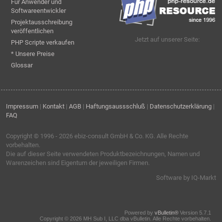
Für Anwender und
Softwareentwickler
Projektausschreibung
veröffentlichen
Jetzt auf unserer Seite:
PHP Scripte verkaufen
* Unsere Preise
Glossar
Impressum
|
Kontakt
|
AGB
|
Haftungsaussschluß
|
Datenschutzerklärung
|
FAQ
Copyright © 1996 - 2026
ebiz-consult GmbH & Co. KG
. Alle Rechte
vorbehalten.
Die auf dieser Seite verwendeten Produktbezeichnungen, Namen und
Warenzeichen sind Eigentum der jeweiligen Firmen.
Software by IQ-Markt
Powered by
vBulletin®
Version 5.7.1
Copyright © 2026 MH Sub I, LLC dba vBulletin. Alle Rechte vorbehalten.