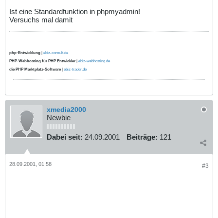
Ist eine Standardfunktion in phpmyadmin!
Versuchs mal damit
php-Entwicklung
|
ebiz-consult.de
PHP-Webhosting für PHP Entwickler
|
ebiz-webhosting.de
die PHP Marktplatz-Software
|
ebiz-trader.de
xmedia2000
Newbie
Dabei seit:
24.09.2001
Beiträge:
121
28.09.2001, 01:58
#3