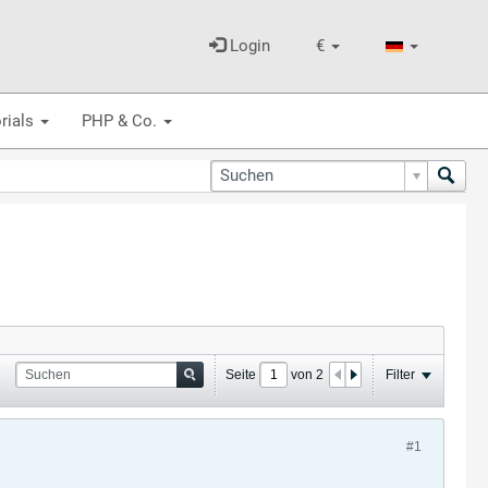
Login
€
rials
PHP & Co.
Seite
von
2
Filter
#1