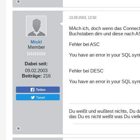
13.09.2003, 12:50
MAch ich, doch wenn das Connect n
Buchstaben dirn und diese nach AS
Mickl
Fehler bei ASC
Member
You have an error in your SQL synta
Dabei seit:
09.02.2003
Fehler bei DESC
Beiträge:
216
You have an error in your SQL synt
Teilen
Tweet
Du weißt und wußtest nichts, Du d
das Du es nicht weißt was Du viell