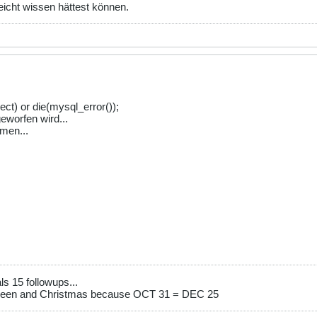
eicht wissen hättest können.
ct) or die(mysql_error());
eworfen wird...
men...
s 15 followups...
ween and Christmas because OCT 31 = DEC 25