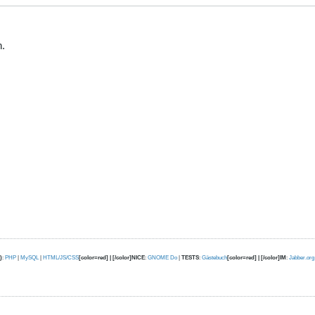
.
)
:
PHP
|
MySQL
|
HTML/JS/CSS
[color=red] | [/color]NICE
:
GNOME Do
|
TESTS
:
Gästebuch
[color=red] | [/color]IM
:
Jabber.org