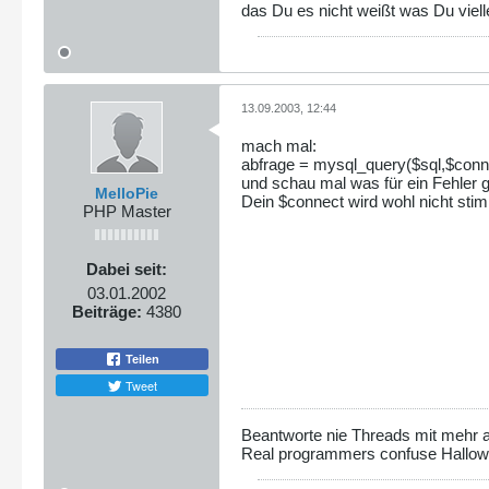
das Du es nicht weißt was Du viell
13.09.2003, 12:44
mach mal:
abfrage = mysql_query($sql,$conne
und schau mal was für ein Fehler g
MelloPie
Dein $connect wird wohl nicht stim
PHP Master
Dabei seit:
03.01.2002
Beiträge:
4380
Teilen
Tweet
Beantworte nie Threads mit mehr al
Real programmers confuse Hallo