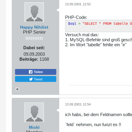
13.09.2003, 12:52
PHP-Code:
$sql
=
"SELECT * FROM tabelle O
Happy Nihilist
PHP Senior
Versuch mal das:
1. MySQL-Befehle sind groß gesc
2. Im Wort "tabelle" fehlte ein "e"
Dabei seit:
09.09.2003
Beiträge:
1168
Teilen
Tweet
13.09.2003, 12:54
ich habs, bei dem Feldnamen sollt
`feld` nehmen, nun funzt es !!
Mickl