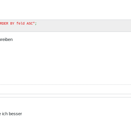
RDER BY feld ASC"
;
hreiben
e ich besser