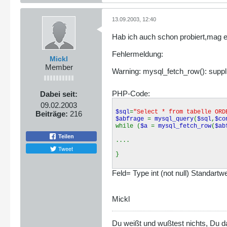
13.09.2003, 12:40
Hab ich auch schon probiert,mag e
Fehlermeldung:
Mickl
Member
Warning: mysql_fetch_row(): suppli
PHP-Code:
Dabei seit:
09.02.2003
$sql
=
"Select * from tabelle ORD
Beiträge:
216
$abfrage
=
mysql_query
(
$sql
,
$co
while (
$a
=
mysql_fetch_row
(
$ab
Teilen
....
Tweet
}
Feld= Type int (not null) Standartwe
Mickl
Du weißt und wußtest nichts, Du d