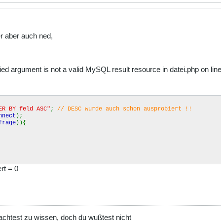
r aber auch ned,
ed argument is not a valid MySQL result resource in datei.php on lin
ER BY feld ASC"
;
// DESC wurde auch schon ausprobiert !!
nnect
);
frage
)){
rt = 0
achtest zu wissen, doch du wußtest nicht