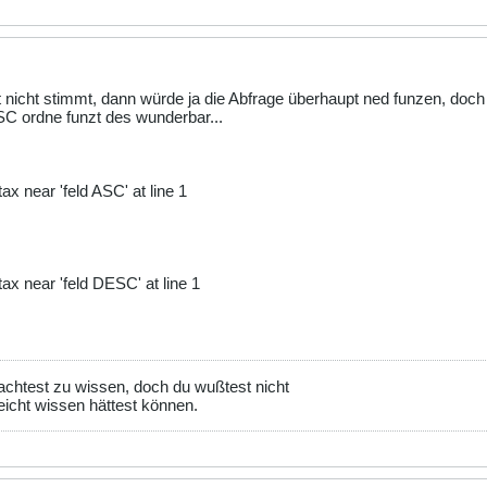
icht stimmt, dann würde ja die Abfrage überhaupt ned funzen, doch 
C ordne funzt des wunderbar...
x near 'feld ASC' at line 1
ax near 'feld DESC' at line 1
achtest zu wissen, doch du wußtest nicht
eicht wissen hättest können.