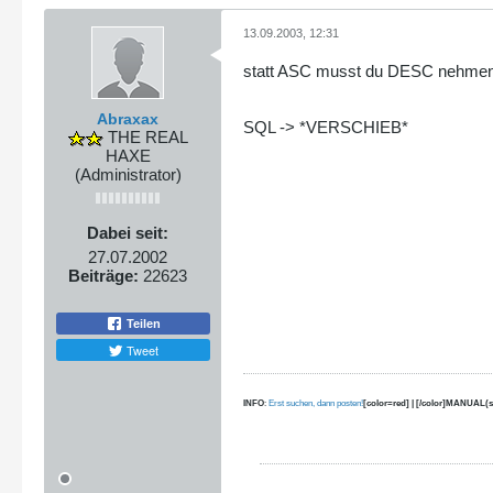
13.09.2003, 12:31
statt ASC musst du DESC nehmen
Abraxax
SQL -> *VERSCHIEB*
THE REAL
HAXE
(Administrator)
Dabei seit:
27.07.2002
Beiträge:
22623
Teilen
Tweet
INFO
:
Erst suchen, dann posten!
[color=red] | [/color]MANUAL(s