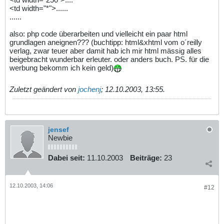
<td width="*">......
......
also: php code überarbeiten und vielleicht ein paar html
grundlagen aneignen??? (buchtipp: html&xhtml vom o´reilly
verlag, zwar teuer aber damit hab ich mir html mässig alles
beigebracht wunderbar erleuter. oder anders buch. PS. für die
werbung bekomm ich kein geld)
Zuletzt geändert von
jochenj
;
12.10.2003, 13:55
.
jensef
Newbie
Dabei seit:
11.10.2003
Beiträge:
23
12.10.2003, 14:06
#12