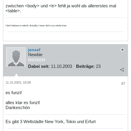
zwischen <body> und <tr> fehlt ja wohl als allererstes mal
<table>.
I don't believe in rebirth. Actually, I never did in my whole lives.
jensef
Newbie
Dabei seit:
11.10.2003
Beiträge:
23
11.10.2003, 18:08
#7
es funzt!
alles klar es funzt!
Dankeschön
Es gibt 3 Weltstädte New York, Tokio und Erfurt