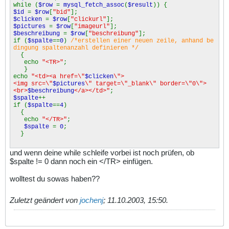
while (
$row
=
mysql_fetch_assoc
(
$result
)) {
$id
=
$row
[
"bid"
];
$clicken
=
$row
[
"clickurl"
];
$pictures
=
$row
[
"imageurl"
];
$beschreibung
=
$row
[
"beschreibung"
];
if (
$spalte
==
0
)
/*erstellen einer neuen zeile, anhand be
dingung spaltenanzahl definieren */
{
echo
"<TR>"
;
}
echo
"<td><a href=\"
$clicken
\">
<img src=\"
$pictures
\" target=\"_blank\" border=\"0\">
<br>
$beschreibung
</a></td>"
;
$spalte
++
if (
$spalte
==
4
)
{
echo
"</TR>"
;
$spalte
=
0
;
}
und wenn deine while schleife vorbei ist noch prüfen, ob
$spalte != 0 dann noch ein </TR> einfügen.
wolltest du sowas haben??
Zuletzt geändert von
jochenj
;
11.10.2003, 15:50
.