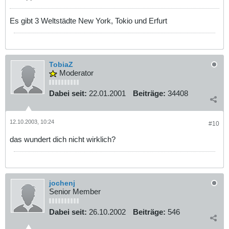
Es gibt 3 Weltstädte New York, Tokio und Erfurt
TobiaZ
Moderator
Dabei seit:
22.01.2001
Beiträge:
34408
12.10.2003, 10:24
#10
das wundert dich nicht wirklich?
jochenj
Senior Member
Dabei seit:
26.10.2002
Beiträge:
546