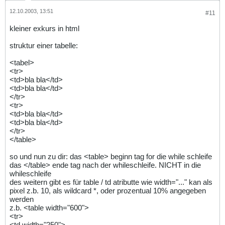
12.10.2003, 13:51
#11
kleiner exkurs in html
struktur einer tabelle:
<tabel>
<tr>
<td>bla bla</td>
<td>bla bla</td>
</tr>
<tr>
<td>bla bla</td>
<td>bla bla</td>
</tr>
</table>
so und nun zu dir: das <table> beginn tag for die while schleife
das </table> ende tag nach der whileschleife. NICHT in die
whileschleife
des weitern gibt es für table / td atributte wie width="..." kan als
pixel z.b. 10, als wildcard *, oder prozentual 10% angegeben
werden
z.b. <table width="600">
<tr>
<td width="250">....