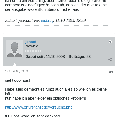
ist nur so ein vorschlag, aber schlies doch die o.g. zeile mit
dembereits eingefügten \n noch ab, da sieht der quelltext bei
der ausgabe wesentlich übersichtlicher aus
Zuletzt geändert von
jochenj
;
11.10.2003, 18:59
.
jensef
Newbie
Dabei seit:
11.10.2003
Beiträge:
23
12.10.2003, 09:53
#9
sieht doof aus!
Habe alles gemacht es funzt auch alles so wie ich es gerne
hätte.
nun habe ich aber leider ein optisches Problem!
http://www.erfurt-tanzt.de/versuche.php
für Tipps wäre ich sehr dankbar!