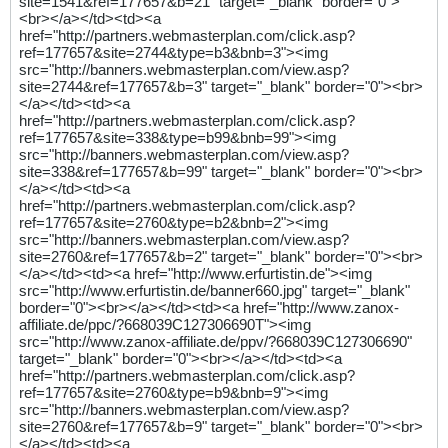
site=1541&ref=177657&b=21" target="_blank" border="0">
<br></a></td><td><a
href="http://partners.webmasterplan.com/click.asp?
ref=177657&site=2744&type=b3&bnb=3"><img
src="http://banners.webmasterplan.com/view.asp?
site=2744&ref=177657&b=3" target="_blank" border="0"><br>
</a></td><td><a
href="http://partners.webmasterplan.com/click.asp?
ref=177657&site=338&type=b99&bnb=99"><img
src="http://banners.webmasterplan.com/view.asp?
site=338&ref=177657&b=99" target="_blank" border="0"><br>
</a></td><td><a
href="http://partners.webmasterplan.com/click.asp?
ref=177657&site=2760&type=b2&bnb=2"><img
src="http://banners.webmasterplan.com/view.asp?
site=2760&ref=177657&b=2" target="_blank" border="0"><br>
</a></td><td><a href="http://www.erfurtistin.de"><img
src="http://www.erfurtistin.de/banner660.jpg" target="_blank"
border="0"><br></a></td><td><a href="http://www.zanox-
affiliate.de/ppc/?668039C127306690T"><img
src="http://www.zanox-affiliate.de/ppv/?668039C127306690"
target="_blank" border="0"><br></a></td><td><a
href="http://partners.webmasterplan.com/click.asp?
ref=177657&site=2760&type=b9&bnb=9"><img
src="http://banners.webmasterplan.com/view.asp?
site=2760&ref=177657&b=9" target="_blank" border="0"><br>
</a></td><td><a