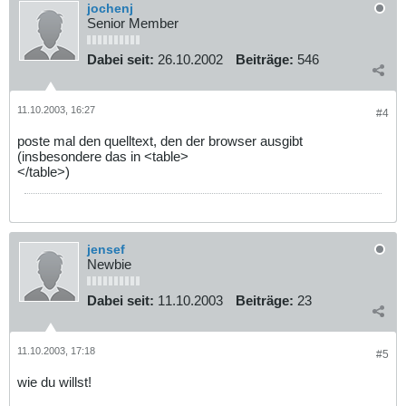
jochenj
Senior Member
Dabei seit:
26.10.2002
Beiträge:
546
11.10.2003, 16:27
#4
poste mal den quelltext, den der browser ausgibt
(insbesondere das in <table>
</table>)
jensef
Newbie
Dabei seit:
11.10.2003
Beiträge:
23
11.10.2003, 17:18
#5
wie du willst!