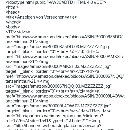
<!doctype html public "-//W3C//DTD HTML 4.0 //DE">
<html>
<head>
<title>Anzeigen von Versuchen</title>
</head>
<body>
<TR><td><a
href="http://www.amazon.de/exec/obidos/ASIN/B00008Z5DD/t
anzeninthuri-21"><img
src="images/amazon/B00008Z5DD.03.MZZZZZZZ.jpg"
target="_blank" border="0"><br></a></td><td><a
href="http://www.amazon.de/exec/obidos/ASIN/B0000AMK3T/t
anzeninthuri-21"><img
src="images/amazon/B0000AMK3T.03.MZZZZZZZ.jpg"
target="_blank" border="0"><br></a></td><td><a
href="http://www.amazon.de/exec/obidos/ASIN/B000067NQQ/
tanzeninthuri-21"><img
src="images/amazon/B000067NQQ.03.MZZZZZZZ.jpg"
target="_blank" border="0"><br></a></td><td><a
href="http://www.amazon.de/exec/obidos/ASIN/B00009L4OW/t
anzeninthuri-21"><img
src="images/amazon/B00009L4OW.03.MZZZZZZZ.jpg"
target="_blank" border="0"><br></a></td></TR><td><a
href="http://partners.webmasterplan.com/click.asp?
ref=177657&site=1541&type=b21&bnb=21"><img
src="http://banners.webmasterplan.com/view.asp?