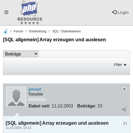
Toggle
Login
Forum
Entwicklung
SQL / Datenbanken
navigation
[SQL allgemein] Array erzeugen und auslesen
Filter
jensef
Newbie
Dabei seit:
11.10.2003
Beiträge:
23
[SQL allgemein] Array erzeugen und auslesen
#1
11.10.2003, 15:13