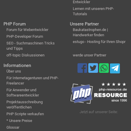
Entwickler
Lernen mit unseren PHP-
Tutorials
PHP Forum
Unsere Partner
Forum für Webentwickler
Baukatastrophen.de |
Handwerker finden
PHP-Developer Forum
estugo - Hosting für Ihren Shopr
SEO - Suchmaschinen Tricks
und Tipps
off-topic Diskussionen
werde unser Partner
Informationen
Über uns
Für Internetagenturen und PHP-
Freelancer
Für Anwender und
Softwareentwickler
Projektausschreibung
veröffentlichen
Jetzt auf unserer Seite:
PHP Scripte verkaufen
* Unsere Preise
Glossar