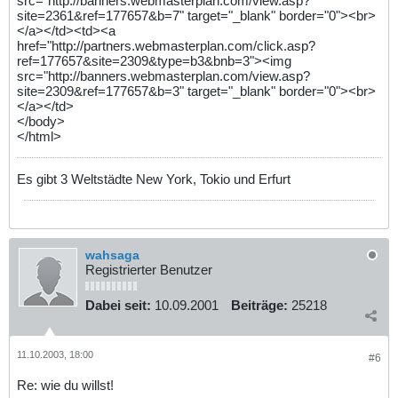
src="http://banners.webmasterplan.com/view.asp?
site=2361&ref=177657&b=7" target="_blank" border="0"><br>
</a></td><td><a
href="http://partners.webmasterplan.com/click.asp?
ref=177657&site=2309&type=b3&bnb=3"><img
src="http://banners.webmasterplan.com/view.asp?
site=2309&ref=177657&b=3" target="_blank" border="0"><br>
</a></td>
</body>
</html>
Es gibt 3 Weltstädte New York, Tokio und Erfurt
wahsaga
Registrierter Benutzer
Dabei seit:
10.09.2001
Beiträge:
25218
11.10.2003, 18:00
#6
Re: wie du willst!