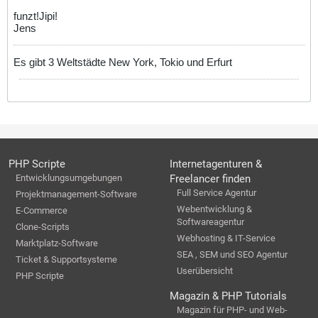
funzt!Jipi!
Jens
Es gibt 3 Weltstädte New York, Tokio und Erfurt
PHP Scripte
Internetagenturen &
Entwicklungsumgebungen
Freelancer finden
Full Service Agentur
Projektmanagement-Software
Webentwicklung &
E-Commerce
Softwareagentur
Clone-Scripts
Webhosting & IT-Service
Marktplatz-Software
SEA , SEM und SEO Agentur
Ticket & Supportsysteme
Userübersicht
PHP Scripte
Magazin & PHP Tutorials
Magazin für PHP- und Web-