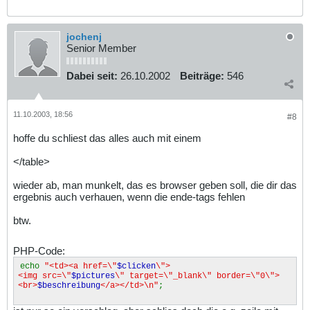
jochenj
Senior Member
Dabei seit:
26.10.2002
Beiträge:
546
11.10.2003, 18:56
#8
hoffe du schliest das alles auch mit einem
</table>
wieder ab, man munkelt, das es browser geben soll, die dir das
ergebnis auch verhauen, wenn die ende-tags fehlen
btw.
PHP-Code:
echo
"<td><a href=\"
$clicken
\">
<img src=\"
$pictures
\" target=\"_blank\" border=\"0\">
<br>
$beschreibung
</a></td>\n"
;