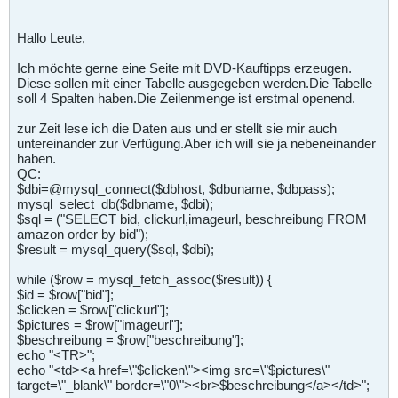
Hallo Leute,
Ich möchte gerne eine Seite mit DVD-Kauftipps erzeugen.
Diese sollen mit einer Tabelle ausgegeben werden.Die Tabelle
soll 4 Spalten haben.Die Zeilenmenge ist erstmal openend.
zur Zeit lese ich die Daten aus und er stellt sie mir auch
untereinander zur Verfügung.Aber ich will sie ja nebeneinander
haben.
QC:
$dbi=@mysql_connect($dbhost, $dbuname, $dbpass);
mysql_select_db($dbname, $dbi);
$sql = ("SELECT bid, clickurl,imageurl, beschreibung FROM
amazon order by bid");
$result = mysql_query($sql, $dbi);
while ($row = mysql_fetch_assoc($result)) {
$id = $row["bid"];
$clicken = $row["clickurl"];
$pictures = $row["imageurl"];
$beschreibung = $row["beschreibung"];
echo "<TR>";
echo "<td><a href=\"$clicken\"><img src=\"$pictures\"
target=\"_blank\" border=\"0\"><br>$beschreibung</a></td>";