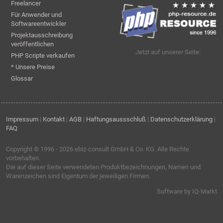
Freelancer
Für Anwender und
Softwareentwickler
Projektausschreibung
veröffentlichen
Jetzt auf unserer Seite:
PHP Scripte verkaufen
* Unsere Preise
Glossar
Impressum
|
Kontakt
|
AGB
|
Haftungsaussschluß
|
Datenschutzerklärung
|
FAQ
Copyright © 1996 - 2026
ebiz-consult GmbH & Co. KG
. Alle Rechte
vorbehalten.
Die auf dieser Seite verwendeten Produktbezeichnungen, Namen und
Warenzeichen sind Eigentum der jeweiligen Firmen.
Software by IQ-Markt