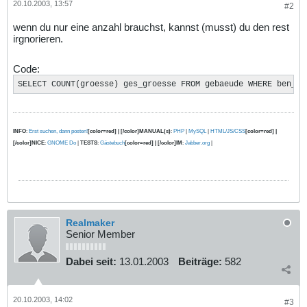
20.10.2003, 13:57
#2
wenn du nur eine anzahl brauchst, kannst (musst) du den rest
irgnorieren.
Code:
SELECT COUNT(groesse) ges_groesse FROM gebaeude WHERE ben_id
INFO
:
Erst suchen, dann posten!
[color=red] | [/color]MANUAL(s)
:
PHP
|
MySQL
|
HTML/JS/CSS
[color=red] |
[/color]NICE
:
GNOME Do
|
TESTS
:
Gästebuch
[color=red] | [/color]IM
:
Jabber.org
|
Realmaker
Senior Member
Dabei seit:
13.01.2003
Beiträge:
582
20.10.2003, 14:02
#3