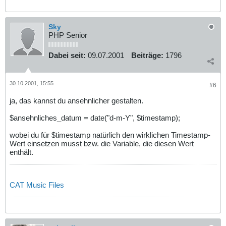
Sky
PHP Senior
Dabei seit:
09.07.2001
Beiträge:
1796
30.10.2001, 15:55
#6
ja, das kannst du ansehnlicher gestalten.
$ansehnliches_datum = date("d-m-Y", $timestamp);
wobei du für $timestamp natürlich den wirklichen Timestamp-
Wert einsetzen musst bzw. die Variable, die diesen Wert
enthält.
CAT Music Files