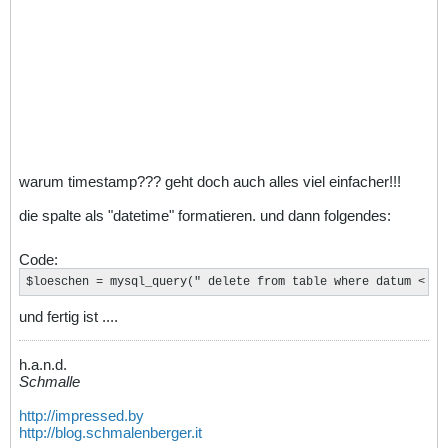
warum timestamp??? geht doch auch alles viel einfacher!!!
die spalte als "datetime" formatieren. und dann folgendes:
Code:
$loeschen = mysql_query(" delete from table where datum < no
und fertig ist ....
h.a.n.d.
Schmalle
http://impressed.by
http://blog.schmalenberger.it