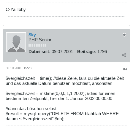
C-Ya Toby
Sky
PHP Senior
Dabei seit:
09.07.2001
Beiträge:
1796
30.10.2001, 15:23
#4
$vergleichszeit = time(); //diese Zeile, falls du die aktuelle Zeit
und das aktuelle Datum benutzen möchtest, ansonsten
$vergleichszeit = mktime(0,0,0,1,1,2002); //dies für einen
bestimmten Zeitpunkt, hier der 1. Januar 2002 00:00:00
//dann das Löschen selbst:
$result = mysql_query("DELETE FROM blahblah WHERE
datum < $vergleichszeit",$db);