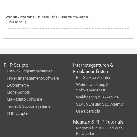
Wichtige Anmerkung: Ich habe keine Probleme mit Alkohol ...
... nur ohne :-)
PHP Scripte
Internetagenturen &
Entwicklungsumgebungen
Freelancer finden
Full Service Agentur
Projektmanagement-Software
Webentwicklung &
E-Commerce
Softwareagentur
Clone-Scripts
Webhosting & IT-Service
Marktplatz-Software
SEA , SEM und SEO Agentur
Ticket & Supportsysteme
Userübersicht
PHP Scripte
Magazin & PHP Tutorials
Magazin für PHP- und Web-
Entwickler