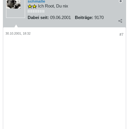
schmalle
Ich Root, Du nix
Dabei seit:
09.06.2001
Beiträge:
9170
30.10.2001, 18:32
#7