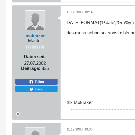
11.12.2003, 18:14
DATE_FORMAT('P.date','%m%y')
das muss schon so, sonst gibts ne
mukraker
Master
Dabei seit:
27.07.2002
Beiträge:
836
Teilen
Tweet
thx Mukraker
11.12.2003, 19:36