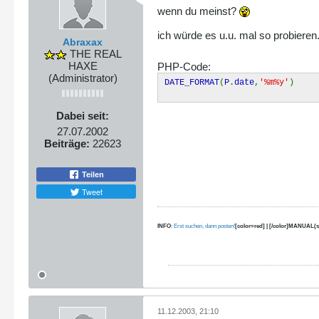
wenn du meinst?
ich würde es u.u. mal so probieren
Abraxax
THE REAL
HAXE
PHP-Code:
(Administrator)
DATE_FORMAT
(
P
.
date
,
'%m%y'
)
Dabei seit:
27.07.2002
Beiträge:
22623
Teilen
Tweet
INFO
:
Erst suchen, dann posten!
[color=red] | [/color]MANUAL(s
11.12.2003, 21:10