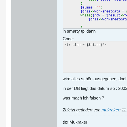
}
$summe
=
""
;
$this
->
worksheetdata
= 
while(
$row
=
$result
->
f
$this
->
worksheetdat
}
in smarty tpl dann
Code:
<tr class="{$class}">

						<td valign="top"><p>{$worksheetdata[i].fstart}_{$worksheetd
						<td valign="top"><p>{$worksheetda
						<td valign="top"><p>{$worksheetdata[i].fduration|
						<td valign="top"><p>{$worksheetda
						<td align="center" valign="top"><p><a href="{$smarty.server.php_self}?sek=job&day={$smarty.get.day}&month={$smarty.get.month}&year={$smarty.get.y
wird alles schön ausgegeben, doch lei
in der DB liegt das datum so : 200
was mach ich falsch ?
Zuletzt geändert von
mukraker
;
11
thx Mukraker