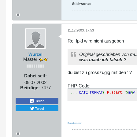
Stichworte:
-
11.12.2003, 17:53
Re: fpid wird nicht ausgeben
Wurzel
Original geschrieben von mu
Master
was mach ich falsch ?
du bist zu grosszügig mit den ' ?
Dabei seit:
05.07.2002
PHP-Code:
Beiträge:
7477
...
DATE_FORMAT
(
'P.start,'
%
m
%
y
Teilen
Tweet
Kissolino.com