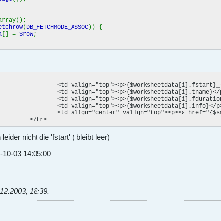
array();
etchrow
(
DB_FETCHMODE_ASSOC
)) {
a
[] =
$row
;
ata[i].pname|truncate:20}</p></td>

ta[i].tname}</p></td>

date_format:"%H:%M"}</p></td>

ta[i].info}</p></td>

ear}&userid={$smarty.get.userid}&wid={$worksheetdata[i].wid}">edit</a></p></td>

					</tr>
der nicht die 'fstart' ( bleibt leer)
3-10-03 14:05:00
.12.2003, 18:39
.