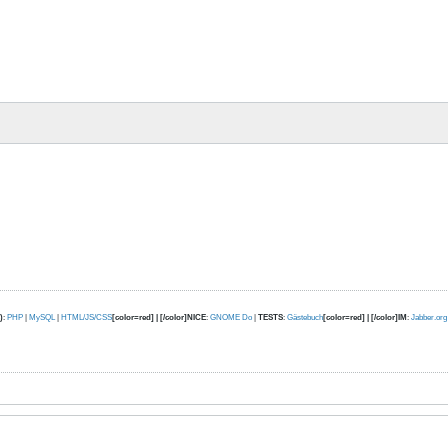
.
)
:
PHP
|
MySQL
|
HTML/JS/CSS
[color=red] | [/color]NICE
:
GNOME Do
|
TESTS
:
Gästebuch
[color=red] | [/color]IM
:
Jabber.org