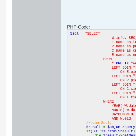
PHP-Code:
$sql
=
"SELECT
W.info, SEC_TO_TIME(W.du
T.name as tname,
P.name as pname, DATE_F
C.name as cna
E.name as ena
FROM
"
.
PREFIX
.
"w
LEFT JOIN "
ON E.eid = W
LEFT JOIN "
ON P.pid = W
LEFT JOIN "
ON C.cid = P
LEFT JOIN "
ON T.tid = W
WHERE
YEAR( W.date )
MONTH( W.date )
DAYOFMONTH( W.dat
AND W.eid = 
//echo $sql;
$result
=
$objDB
->
query
if(
DB
::
isError
(
$result
die(
$result
->
getMes