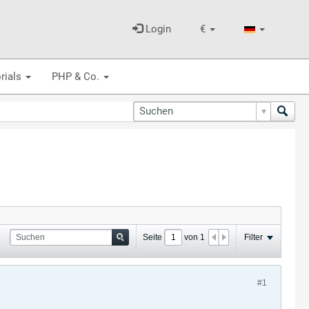
Login
€
rials
PHP & Co.
Seite
von
1
Filter
#1