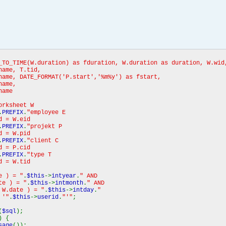
ration) as fduration, W.duration as duration, W.wid
 T.tid,
ORMAT('P.start','%m%y') as fstart,
me,
me
orksheet W
.
PREFIX
.
"employee E
.eid
.
PREFIX
.
"projekt P
.pid
.
PREFIX
.
"client C
.cid
.
PREFIX
.
"type T
.tid
 = "
.
$this
->
intyear
.
" AND
 = "
.
$this
->
intmonth
.
" AND
e ) = "
.
$this
->
intday
.
"
'"
.
$this
->
userid
.
"'"
;
(
$sql
);
)) {
sage
());