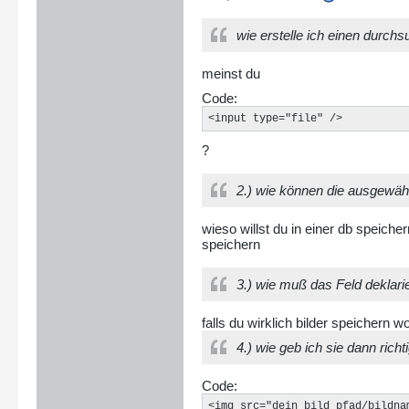
wie erstelle ich einen durchs
meinst du
Code:
<input type="file" />
?
2.) wie können die ausgewäh
wieso willst du in einer db speiche
speichern
3.) wie muß das Feld deklarie
falls du wirklich bilder speichern 
4.) wie geb ich sie dann richt
Code:
<img src="dein_bild_pfad/bildna