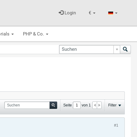
Login
€
rials
PHP & Co.
Seite
von
1
Filter
#1