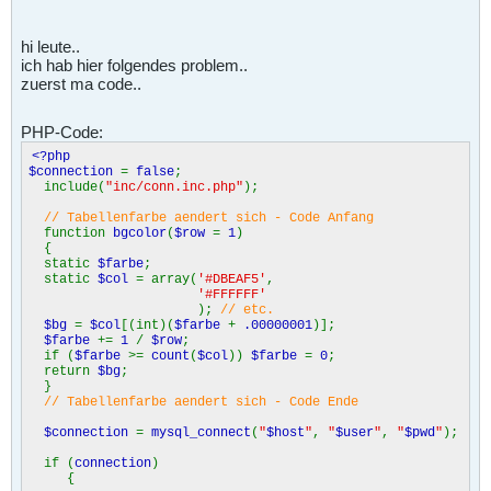
hi leute..
ich hab hier folgendes problem..
zuerst ma code..
PHP-Code:
<?php
$connection
=
false
;
include(
"inc/conn.inc.php"
);
// Tabellenfarbe aendert sich - Code Anfang
function
bgcolor
(
$row
=
1
)
{
static
$farbe
;
static
$col
= array(
'#DBEAF5'
,
'#FFFFFF'
);
// etc.
$bg
=
$col
[(int)(
$farbe
+
.00000001
)];
$farbe
+=
1
/
$row
;
if (
$farbe
>=
count
(
$col
))
$farbe
=
0
;
return
$bg
;
}
// Tabellenfarbe aendert sich - Code Ende
$connection
=
mysql_connect
(
"
$host
"
,
"
$user
"
,
"
$pwd
"
);
if (
connection
)
{