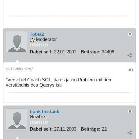
TobiaZ
Moderator
Dabei seit:
22.01.2001
Beiträge:
34408
25.12.2003, 09:57
#3
*verschieb* nach SQL, da es ja ein Problem mit dem
verständnis des Querys ist.
frank the tank
Newbie
Dabei seit:
27.11.2003
Beiträge:
22