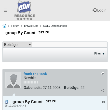
Toggle
Login
Forum
Entwicklung
SQL / Datenbanken
navigation
...group By Count...?!?!?!
Filter
frank the tank
Newbie
Dabei seit:
27.11.2003
Beiträge:
22
...group By Count...?!?!?!
#1
25.12.2003, 04:43