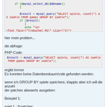
if (@
mysql_select_db
(
$dbname
))
{
$result
=
mysql_query
(
"SELECT spiele, count(*) A
S zaehle FROM games GROUP BY zaehle"
);
if (
$result
)
{
echo
"<p>
<font face=\"Trebuchet MS\" size=\"3\">
<strong>Patches</strong></font></p>"
;
hier mein problem...
$i
=
0
;
while(
$row
=
mysql_fetch_array
(
$result
,
MYSQ
die abfrage:
L_NUM
))
PHP-Code:
printf
(
"
<table border=\"1\" width=\"270\" bgcolor='%s' cellspaci
$result
=
mysql_query
(
"SELECT spiele, count(*) AS zaehle
ng=\"0\" cellpadding=\"0\"><tr><td width=\"150\">
FROM games GROUP BY zaehle"
);
<a href=\"suche.php?
show=
$row
[
$i
]
\" class=\"link\"> %s </a>
ergibt immer
</td> <td width=\"120\" align=\"right\" class=\"link\">%
Es konnten keine Datenbest&auml;nde gefunden werden.
s Patches</td></tr>
</table>"
,
bgcolor
(
1
),
$row
[
$i
],
$row
[
$i
+
1
]);
wenn ich GROUP BY spiele speichere, klappts aber ich will die
$i
=
$i
+
2
;
anzahl
}
der patches abwaerts ausgeben:
else
echo
"
<br>Es konnten keine Datenbest&auml;nde gefunden werden.
Beispiel 1:
<br>\n"
;
}
spiel 1 - 9 patches