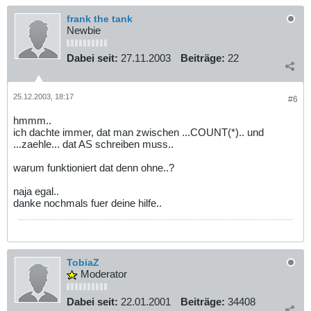
frank the tank
Newbie
Dabei seit:
27.11.2003
Beiträge:
22
25.12.2003, 18:17
#6
hmmm..
ich dachte immer, dat man zwischen ...COUNT(*).. und
...zaehle... dat AS schreiben muss..
warum funktioniert dat denn ohne..?
naja egal..
danke nochmals fuer deine hilfe..
TobiaZ
Moderator
Dabei seit:
22.01.2001
Beiträge:
34408