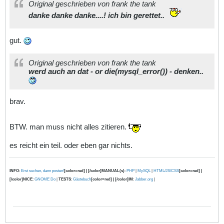
Original geschrieben von frank the tank
danke danke danke....! ich bin gerettet..
gut.
Original geschrieben von frank the tank
werd auch an dat - or die(mysql_error()) - denken..
brav.
BTW. man muss nicht alles zitieren.
es reicht ein teil. oder eben gar nichts.
INFO
:
Erst suchen, dann posten!
[color=red] | [/color]MANUAL(s)
:
PHP
|
MySQL
|
HTML/JS/CSS
[color=red] |
[/color]NICE
:
GNOME Do
|
TESTS
:
Gästebuch
[color=red] | [/color]IM
:
Jabber.org
|