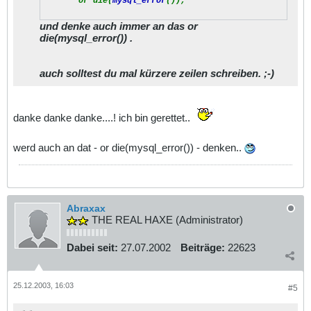
or die(
mysql_error
());
und denke auch immer an das
or
die(mysql_error())
.
auch solltest du mal kürzere zeilen schreiben. ;-)
danke danke danke....! ich bin gerettet..
werd auch an dat - or die(mysql_error()) - denken..
Abraxax
THE REAL HAXE (Administrator)
Dabei seit:
27.07.2002
Beiträge:
22623
25.12.2003, 16:03
#5