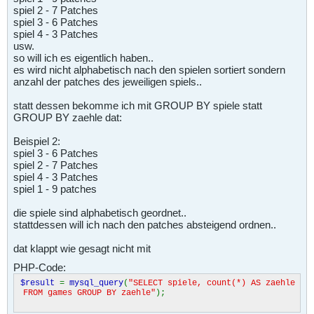
else
spiel 2 - 7 Patches
echo
"Die Verbindung zur Datenbank <b>
$dbname
</b
spiel 3 - 6 Patches
> ist im Moment nicht m&ouml;glich.\n"
;
}
spiel 4 - 3 Patches
else
usw.
echo
"<hr>Verbindungsaufbau fehlgeschlagen !
so will ich es eigentlich haben..
<hr>\n"
;
es wird nicht alphabetisch nach den spielen sortiert sondern
mysql_close
(
$link
);
anzahl der patches des jeweiligen spiels..
?>
statt dessen bekomme ich mit GROUP BY spiele statt
GROUP BY zaehle dat:
Beispiel 2:
spiel 3 - 6 Patches
spiel 2 - 7 Patches
spiel 4 - 3 Patches
spiel 1 - 9 patches
die spiele sind alphabetisch geordnet..
stattdessen will ich nach den patches absteigend ordnen..
dat klappt wie gesagt nicht mit
PHP-Code:
$result
=
mysql_query
(
"SELECT spiele, count(*) AS zaehle
FROM games GROUP BY zaehle"
);