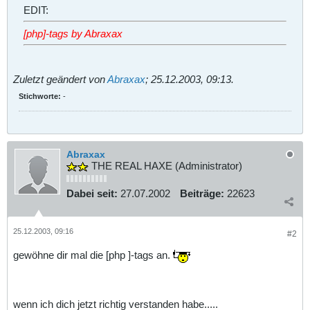
EDIT:
[php]-tags by Abraxax
Zuletzt geändert von
Abraxax
;
25.12.2003, 09:13
.
Stichworte:
-
Abraxax
THE REAL HAXE (Administrator)
Dabei seit:
27.07.2002
Beiträge:
22623
25.12.2003, 09:16
#2
gewöhne dir mal die [php ]-tags an.
wenn ich dich jetzt richtig verstanden habe.....