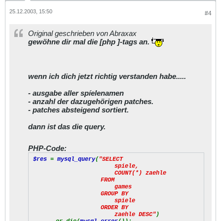
25.12.2003, 15:50
#4
Original geschrieben von Abraxax
gewöhne dir mal die [php ]-tags an.
wenn ich dich jetzt richtig verstanden habe.....
- ausgabe aller spíelenamen
- anzahl der dazugehörigen patches.
- patches absteigend sortiert.
dann ist das die query.
PHP-Code:
$res
=
mysql_query
(
"SELECT
spiele,
COUNT(*) zaehle
FROM
games
GROUP BY
spiele
ORDER BY
zaehle DESC"
)