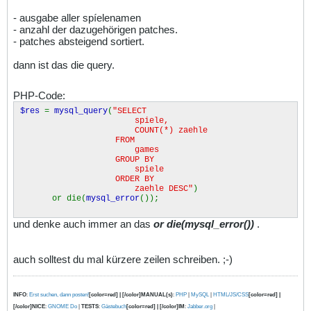
- ausgabe aller spíelenamen
- anzahl der dazugehörigen patches.
- patches absteigend sortiert.
dann ist das die query.
PHP-Code:
$res
=
mysql_query
(
"SELECT
spiele,
COUNT(*) zaehle
FROM
games
GROUP BY
spiele
ORDER BY
zaehle DESC"
)
or die(
mysql_error
());
und denke auch immer an das
or die(mysql_error())
.
auch solltest du mal kürzere zeilen schreiben. ;-)
INFO
:
Erst suchen, dann posten!
[color=red] | [/color]MANUAL(s)
:
PHP
|
MySQL
|
HTML/JS/CSS
[color=red] |
[/color]NICE
:
GNOME Do
|
TESTS
:
Gästebuch
[color=red] | [/color]IM
:
Jabber.org
|