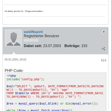
Ich denke, also bin ich. - Einige sind trotzdem...
webINspirit
Registrierter Benutzer
Dabei seit:
23.07.2003
Beiträge:
193
05.01.2004, 20:02
#14
PHP-Code:
<?php
include(
'config.php'
);
$sql
=
"SELECT *, geburt, DATE_FORMAT(FROM_DAYS(TO_DAYS(NO
W()) - TO_DAYS(geburt)), '%Y') 'age'
FROM
$tabelle
WHERE id='2' HAVING DATE_FORMAT(FROM_DAYS(
TO_DAYS(NOW()) - TO_DAYS(geburt)) ,'%Y') "
;
$res
=
mysql_query
(
$sql
,
$link
) or die(
mysql_error
());
while (
$row
=
mysql_fetch_assoc
(
$res
))