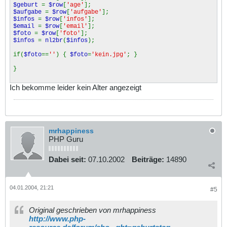
$geburt
=
$row
[
'age'
];
$aufgabe
=
$row
[
'aufgabe'
];
$infos
=
$row
[
'infos'
];
$email
=
$row
[
'email'
];
$foto
=
$row
[
'foto'
];
$infos
=
nl2br
(
$infos
);
if(
$foto
==
''
) {
$foto
=
'kein.jpg'
; }
}
Ich bekomme leider kein Alter angezeigt
mrhappiness
PHP Guru
Dabei seit:
07.10.2002
Beiträge:
14890
04.01.2004, 21:21
#5
Original geschrieben von mrhappiness
http://www.php-