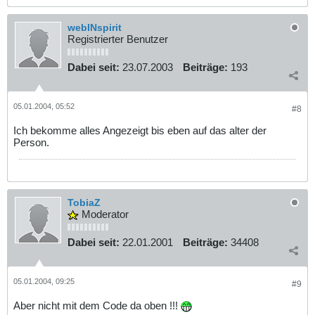
webINspirit
Registrierter Benutzer
Dabei seit:
23.07.2003
Beiträge:
193
05.01.2004, 05:52
#8
Ich bekomme alles Angezeigt bis eben auf das alter der
Person.
TobiaZ
Moderator
Dabei seit:
22.01.2001
Beiträge:
34408
05.01.2004, 09:25
#9
Aber nicht mit dem Code da oben !!!