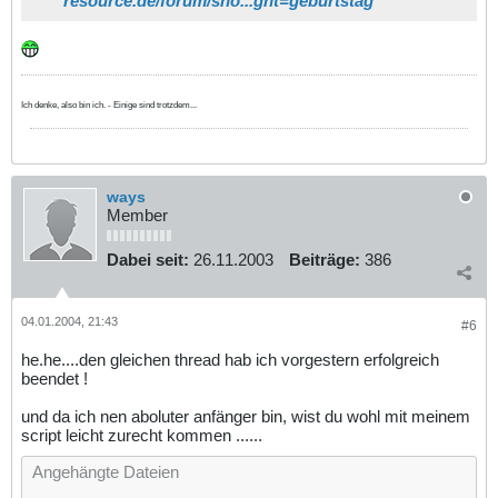
resource.de/forum/sho...ght=geburtstag
Ich denke, also bin ich. - Einige sind trotzdem...
ways
Member
Dabei seit:
26.11.2003
Beiträge:
386
04.01.2004, 21:43
#6
he.he....den gleichen thread hab ich vorgestern erfolgreich
beendet !
und da ich nen aboluter anfänger bin, wist du wohl mit meinem
script leicht zurecht kommen ......
Angehängte Dateien