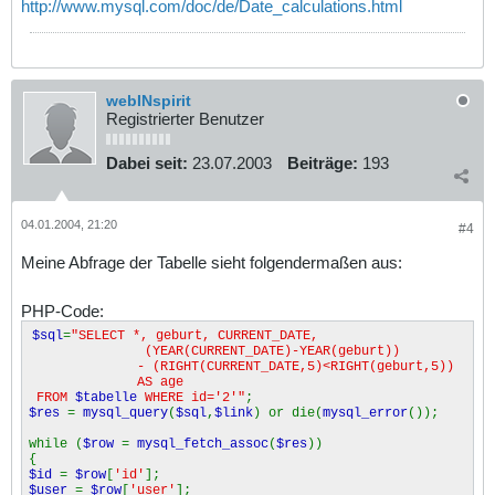
http://www.mysql.com/doc/de/Date_calculations.html
webINspirit
Registrierter Benutzer
Dabei seit:
23.07.2003
Beiträge:
193
04.01.2004, 21:20
#4
Meine Abfrage der Tabelle sieht folgendermaßen aus:
PHP-Code:
$sql
=
"SELECT *, geburt, CURRENT_DATE,
(YEAR(CURRENT_DATE)-YEAR(geburt))
- (RIGHT(CURRENT_DATE,5)<RIGHT(geburt,5))
AS age
FROM
$tabelle
WHERE id='2'"
;
$res
=
mysql_query
(
$sql
,
$link
) or die(
mysql_error
());
while (
$row
=
mysql_fetch_assoc
(
$res
))
{
$id
=
$row
[
'id'
];
$user
=
$row
[
'user'
];