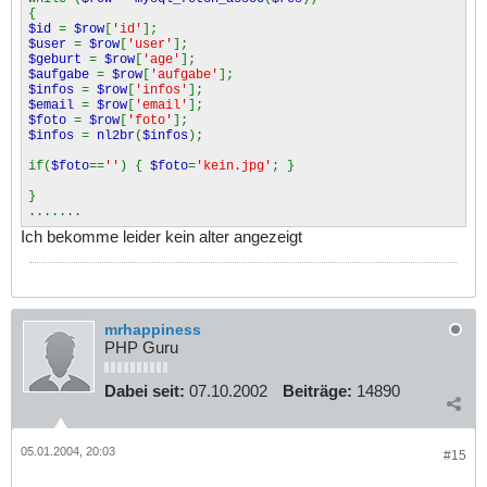
{
$id
=
$row
[
'id'
];
$user
=
$row
[
'user'
];
$geburt
=
$row
[
'age'
];
$aufgabe
=
$row
[
'aufgabe'
];
$infos
=
$row
[
'infos'
];
$email
=
$row
[
'email'
];
$foto
=
$row
[
'foto'
];
$infos
=
nl2br
(
$infos
);
if(
$foto
==
''
) {
$foto
=
'kein.jpg'
; }
}
.......
Ich bekomme leider kein alter angezeigt
mrhappiness
PHP Guru
Dabei seit:
07.10.2002
Beiträge:
14890
05.01.2004, 20:03
#15