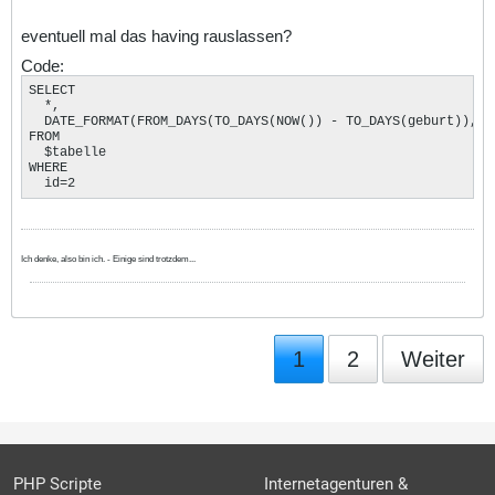
eventuell mal das having rauslassen?
Code:
SELECT 

  *, 

  DATE_FORMAT(FROM_DAYS(TO_DAYS(NOW()) - TO_DAYS(geburt)), '%
FROM 

  $tabelle 

WHERE 

  id=2
Ich denke, also bin ich. - Einige sind trotzdem...
1
2
Weiter
PHP Scripte
Internetagenturen &