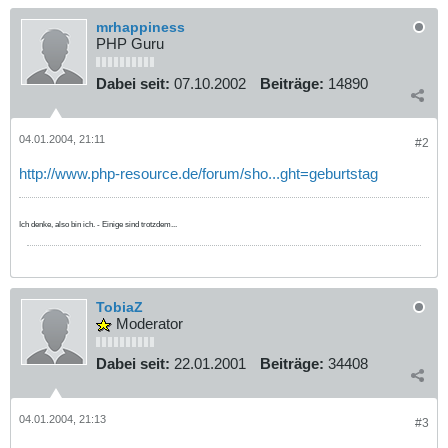
mrhappiness
PHP Guru
Dabei seit:
07.10.2002
Beiträge:
14890
04.01.2004, 21:11
#2
http://www.php-resource.de/forum/sho...ght=geburtstag
Ich denke, also bin ich. - Einige sind trotzdem...
TobiaZ
Moderator
Dabei seit:
22.01.2001
Beiträge:
34408
04.01.2004, 21:13
#3