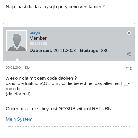
Naja, hast du das mysql-query denn verstanden?
ways
Member
Dabei seit:
26.11.2003
Beiträge:
386
05.01.2004, 13:44
#10
wieso nicht mit dem code daoben ?
da ist die funktionAGE drin..... die berechnet das alter nach jjjj-
mm-dd
(dateformat)
Coder never die, they just GOSUB without RETURN
Mein System