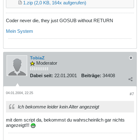
1.zip
(2,0 KB, 164x aufgerufen)
Coder never die, they just GOSUB without RETURN
Mein System
TobiaZ
Moderator
Dabei seit:
22.01.2001
Beiträge:
34408
04.01.2004, 22:25
#7
Ich bekomme leider kein Alter angezeigt
mit dem script da, bekommst du wahrscheinlich gar nichts
angezeigt!!!