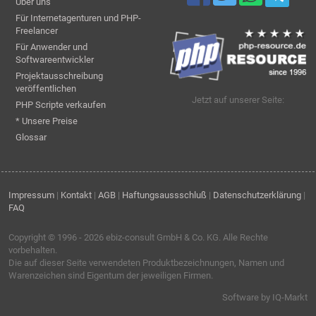
Über uns
Für Internetagenturen und PHP-
Freelancer
Für Anwender und
Softwareentwickler
Projektausschreibung
veröffentlichen
Jetzt auf unserer Seite:
PHP Scripte verkaufen
* Unsere Preise
Glossar
Impressum
|
Kontakt
|
AGB
|
Haftungsaussschluß
|
Datenschutzerklärung
|
FAQ
Copyright © 1996 - 2026
ebiz-consult GmbH & Co. KG
. Alle Rechte
vorbehalten.
Die auf dieser Seite verwendeten Produktbezeichnungen, Namen und
Warenzeichen sind Eigentum der jeweiligen Firmen.
Software by IQ-Markt