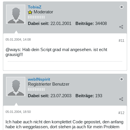
TobiaZ
Moderator
Dabei seit:
22.01.2001
Beiträge:
34408
05.01.2004, 14:08
#11
@ways: Hab dein Script grad mal angesehen. ist echt
grausig!!!
webINspirit
Registrierter Benutzer
Dabei seit:
23.07.2003
Beiträge:
193
05.01.2004, 18:50
#12
Ich habe auch nicht den komplettet Code gepostet, den anfang
habe ich weggelassen, dort stehen ja auch für mein Problem