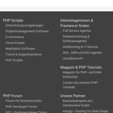
PHP Scripte
Internetagenturen &
Entwicklungsumgebungen
Freelancer finden
Full Service Agentur
Projektmanagement-Software
Webentwicklung &
E-Commerce
Softwareagentur
Clone-Scripts
Webhosting & IT-Service
Marktplatz-Software
SEA , SEM und SEO Agentur
Ticket & Supportsysteme
Userübersicht
PHP Scripte
Magazin & PHP Tutorials
Magazin für PHP- und Web-
Entwickler
Lernen mit unseren PHP-
Tutorials
PHP Forum
Unsere Partner
Forum für Webentwickler
Baukatastrophen.de |
Handwerker finden
PHP-Developer Forum
estugo - Hosting für Ihren Shopr
SEO - Suchmaschinen Tricks