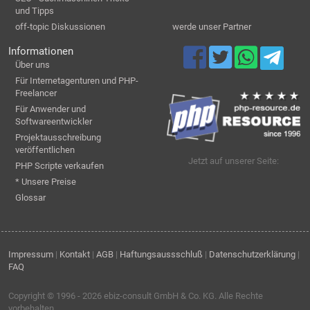
und Tipps
off-topic Diskussionen
werde unser Partner
Informationen
Über uns
Für Internetagenturen und PHP-
Freelancer
Für Anwender und
Softwareentwickler
Projektausschreibung
veröffentlichen
Jetzt auf unserer Seite:
PHP Scripte verkaufen
* Unsere Preise
Glossar
Impressum
|
Kontakt
|
AGB
|
Haftungsaussschluß
|
Datenschutzerklärung
|
FAQ
Copyright © 1996 - 2026
ebiz-consult GmbH & Co. KG
. Alle Rechte
vorbehalten.