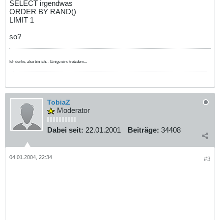
SELECT irgendwas
ORDER BY RAND()
LIMIT 1
so?
Ich denke, also bin ich. - Einige sind trotzdem...
TobiaZ
Moderator
Dabei seit:
22.01.2001
Beiträge:
34408
04.01.2004, 22:34
#3