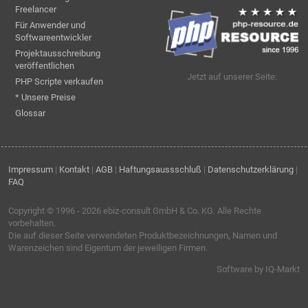
Freelancer
Für Anwender und
Softwareentwickler
Projektausschreibung
veröffentlichen
Jetzt auf unserer Seite:
PHP Scripte verkaufen
* Unsere Preise
Glossar
Impressum
|
Kontakt
|
AGB
|
Haftungsaussschluß
|
Datenschutzerklärung
|
FAQ
Copyright © 1996 - 2026
ebiz-consult GmbH & Co. KG
. Alle Rechte
vorbehalten.
Die auf dieser Seite verwendeten Produktbezeichnungen, Namen und
Warenzeichen sind Eigentum der jeweiligen Firmen.
Software by IQ-Markt