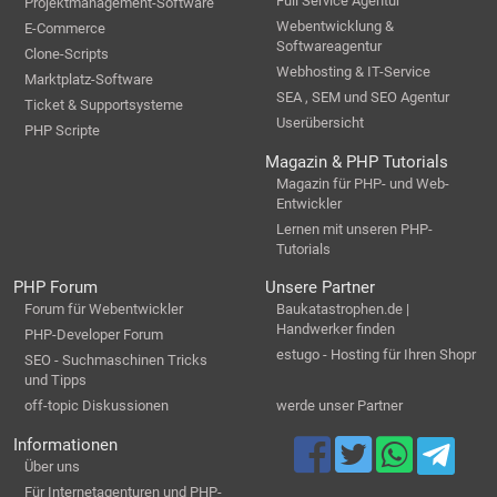
Full Service Agentur
Projektmanagement-Software
Webentwicklung &
E-Commerce
Softwareagentur
Clone-Scripts
Webhosting & IT-Service
Marktplatz-Software
SEA , SEM und SEO Agentur
Ticket & Supportsysteme
Userübersicht
PHP Scripte
Magazin & PHP Tutorials
Magazin für PHP- und Web-
Entwickler
Lernen mit unseren PHP-
Tutorials
PHP Forum
Unsere Partner
Forum für Webentwickler
Baukatastrophen.de |
Handwerker finden
PHP-Developer Forum
estugo - Hosting für Ihren Shopr
SEO - Suchmaschinen Tricks
und Tipps
off-topic Diskussionen
werde unser Partner
Informationen
Über uns
Für Internetagenturen und PHP-