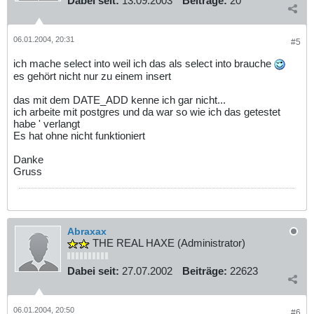
Dabei seit:
13.09.2003
Beiträge:
20
06.01.2004, 20:31
#5
ich mache select into weil ich das als select into brauche
es gehört nicht nur zu einem insert
das mit dem DATE_ADD kenne ich gar nicht...
ich arbeite mit postgres und da war so wie ich das getestet
habe ' verlangt
Es hat ohne nicht funktioniert
Danke
Gruss
Abraxax
THE REAL HAXE (Administrator)
Dabei seit:
27.07.2002
Beiträge:
22623
06.01.2004, 20:50
#6