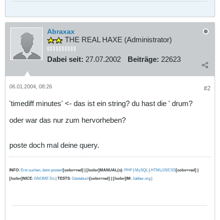
Abraxax
THE REAL HAXE (Administrator)
Dabei seit:
27.07.2002
Beiträge:
22623
06.01.2004, 08:26
#2
'timediff minutes' <- das ist ein string? du hast die ' drum?
oder war das nur zum hervorheben?
poste doch mal deine query.
INFO
:
Erst suchen, dann posten!
[color=red] | [/color]MANUAL(s)
:
PHP
|
MySQL
|
HTML/JS/CSS
[color=red] |
[/color]NICE
:
GNOME Do
|
TESTS
:
Gästebuch
[color=red] | [/color]IM
:
Jabber.org
|