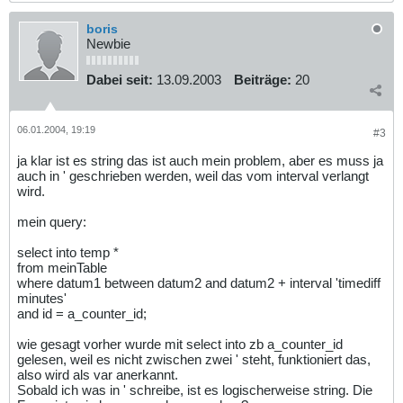
boris
Newbie
Dabei seit:
13.09.2003
Beiträge:
20
06.01.2004, 19:19
#3
ja klar ist es string das ist auch mein problem, aber es muss ja
auch in ' geschrieben werden, weil das vom interval verlangt
wird.
mein query:
select into temp *
from meinTable
where datum1 between datum2 and datum2 + interval 'timediff
minutes'
and id = a_counter_id;
wie gesagt vorher wurde mit select into zb a_counter_id
gelesen, weil es nicht zwischen zwei ' steht, funktioniert das,
also wird als var anerkannt.
Sobald ich was in ' schreibe, ist es logischerweise string. Die