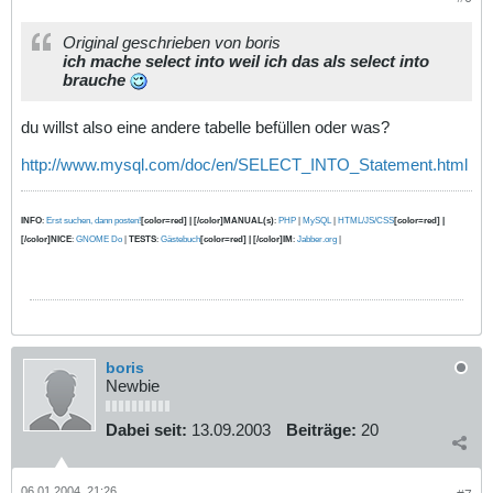
Original geschrieben von boris
ich mache select into weil ich das als select into
brauche
du willst also eine andere tabelle befüllen oder was?
http://www.mysql.com/doc/en/SELECT_INTO_Statement.html
INFO
:
Erst suchen, dann posten!
[color=red] | [/color]MANUAL(s)
:
PHP
|
MySQL
|
HTML/JS/CSS
[color=red] |
[/color]NICE
:
GNOME Do
|
TESTS
:
Gästebuch
[color=red] | [/color]IM
:
Jabber.org
|
boris
Newbie
Dabei seit:
13.09.2003
Beiträge:
20
06.01.2004, 21:26