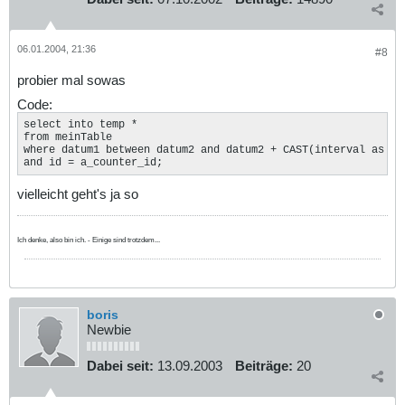
06.01.2004, 21:36
#8
probier mal sowas
Code:
select into temp *

from meinTable

where datum1 between datum2 and datum2 + CAST(interval as str
and id = a_counter_id;
vielleicht geht's ja so
Ich denke, also bin ich. - Einige sind trotzdem...
boris
Newbie
Dabei seit:
13.09.2003
Beiträge:
20