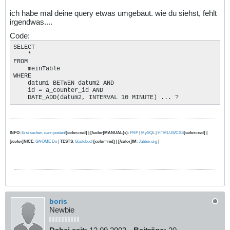
ich habe mal deine query etwas umgebaut. wie du siehst, fehlt
irgendwas....
Code:
SELECT

    * 

FROM

    meinTable 

WHERE

    datum1 BETWEN datum2 AND

    id = a_counter_id AND

    DATE_ADD(datum2, INTERVAL 10 MINUTE) ... ?
INFO
:
Erst suchen, dann posten!
[color=red] | [/color]MANUAL(s)
:
PHP
|
MySQL
|
HTML/JS/CSS
[color=red] |
[/color]NICE
:
GNOME Do
|
TESTS
:
Gästebuch
[color=red] | [/color]IM
:
Jabber.org
|
boris
Newbie