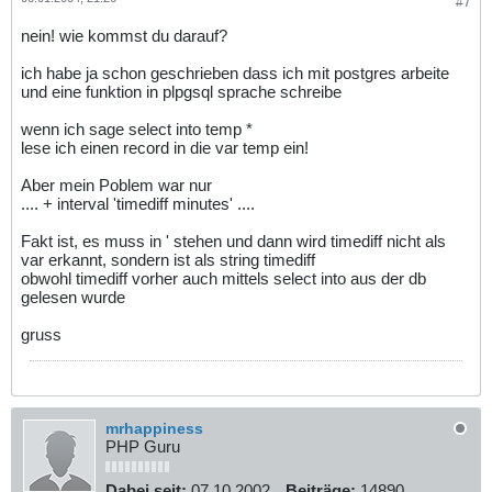
#7
nein! wie kommst du darauf?
ich habe ja schon geschrieben dass ich mit postgres arbeite
und eine funktion in plpgsql sprache schreibe
wenn ich sage select into temp *
lese ich einen record in die var temp ein!
Aber mein Poblem war nur
.... + interval 'timediff minutes' ....
Fakt ist, es muss in ' stehen und dann wird timediff nicht als
var erkannt, sondern ist als string timediff
obwohl timediff vorher auch mittels select into aus der db
gelesen wurde
gruss
mrhappiness
PHP Guru
Dabei seit:
07.10.2002
Beiträge:
14890