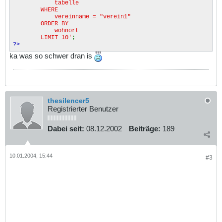
tabelle
WHERE
vereinname = "verein1"
ORDER BY
wohnort
LIMIT 10'
;
?>
ka was so schwer dran is
thesilencer5
Registrierter Benutzer
Dabei seit:
08.12.2002
Beiträge:
189
10.01.2004, 15:44
#3