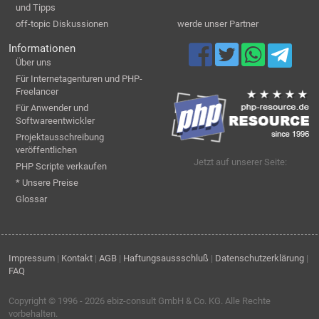
und Tipps
off-topic Diskussionen
werde unser Partner
Informationen
Über uns
Für Internetagenturen und PHP-
Freelancer
Für Anwender und
Softwareentwickler
Projektausschreibung
veröffentlichen
Jetzt auf unserer Seite:
PHP Scripte verkaufen
* Unsere Preise
Glossar
Impressum
|
Kontakt
|
AGB
|
Haftungsaussschluß
|
Datenschutzerklärung
|
FAQ
Copyright © 1996 - 2026
ebiz-consult GmbH & Co. KG
. Alle Rechte
vorbehalten.