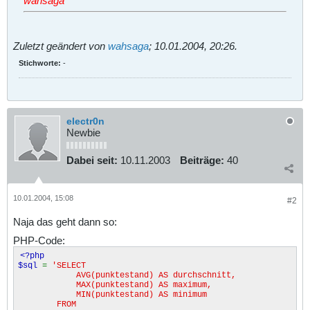
wahsaga
Zuletzt geändert von
wahsaga
;
10.01.2004, 20:26
.
Stichworte:
-
electr0n
Newbie
Dabei seit:
10.11.2003
Beiträge:
40
10.01.2004, 15:08
#2
Naja das geht dann so:
PHP-Code:
<?php
$sql
=
'SELECT
AVG(punktestand) AS durchschnitt,
MAX(punktestand) AS maximum,
MIN(punktestand) AS minimum
FROM