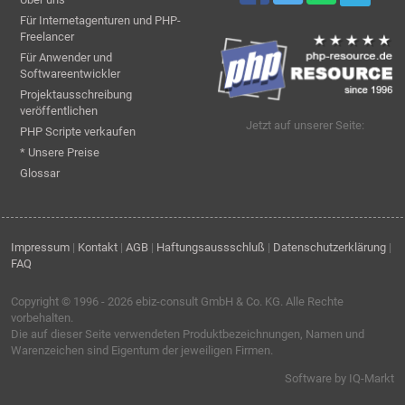
Für Internetagenturen und PHP-
Freelancer
Für Anwender und
Softwareentwickler
Projektausschreibung
veröffentlichen
Jetzt auf unserer Seite:
PHP Scripte verkaufen
* Unsere Preise
Glossar
Impressum
|
Kontakt
|
AGB
|
Haftungsaussschluß
|
Datenschutzerklärung
|
FAQ
Copyright © 1996 - 2026
ebiz-consult GmbH & Co. KG
. Alle Rechte
vorbehalten.
Die auf dieser Seite verwendeten Produktbezeichnungen, Namen und
Warenzeichen sind Eigentum der jeweiligen Firmen.
Software by IQ-Markt