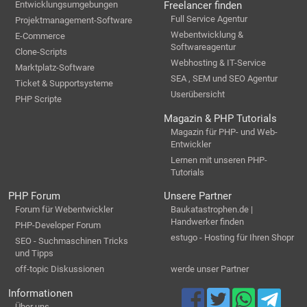
Entwicklungsumgebungen
Freelancer finden
Full Service Agentur
Projektmanagement-Software
Webentwicklung &
E-Commerce
Softwareagentur
Clone-Scripts
Webhosting & IT-Service
Marktplatz-Software
SEA , SEM und SEO Agentur
Ticket & Supportsysteme
Userübersicht
PHP Scripte
Magazin & PHP Tutorials
Magazin für PHP- und Web-
Entwickler
Lernen mit unseren PHP-
Tutorials
PHP Forum
Unsere Partner
Forum für Webentwickler
Baukatastrophen.de |
Handwerker finden
PHP-Developer Forum
estugo - Hosting für Ihren Shopr
SEO - Suchmaschinen Tricks
und Tipps
off-topic Diskussionen
werde unser Partner
Informationen
Über uns