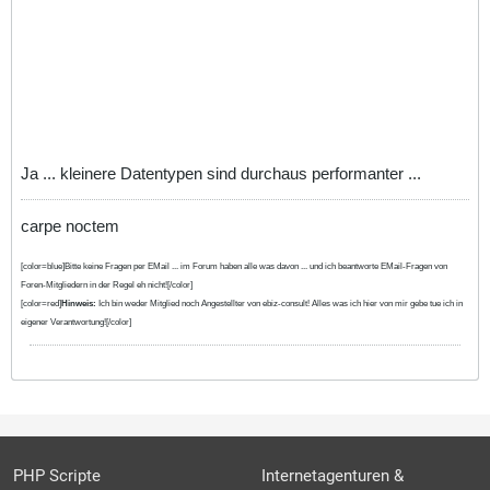
Ja ... kleinere Datentypen sind durchaus performanter ...
carpe noctem
[color=blue]Bitte keine Fragen per EMail ... im Forum haben alle was davon ... und ich beantworte EMail-Fragen von
Foren-Mitgliedern in der Regel eh nicht![/color]
[color=red]
Hinweis:
Ich bin weder Mitglied noch Angestellter von ebiz-consult! Alles was ich hier von mir gebe tue ich in
eigener Verantwortung![/color]
PHP Scripte
Internetagenturen &