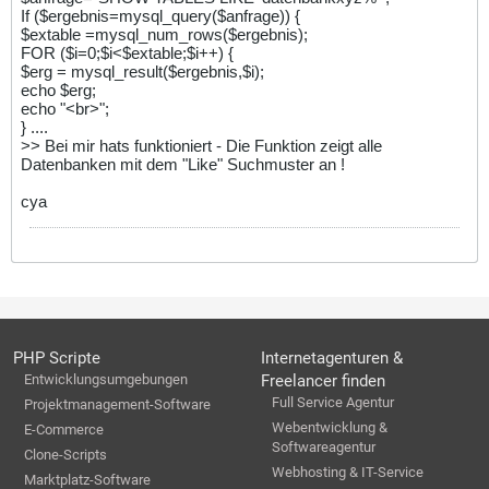
If ($ergebnis=mysql_query($anfrage)) {
$extable =mysql_num_rows($ergebnis);
FOR ($i=0;$i<$extable;$i++) {
$erg = mysql_result($ergebnis,$i);
echo $erg;
echo "<br>";
} ....
>> Bei mir hats funktioniert - Die Funktion zeigt alle
Datenbanken mit dem "Like" Suchmuster an !
cya
PHP Scripte
Internetagenturen &
Entwicklungsumgebungen
Freelancer finden
Full Service Agentur
Projektmanagement-Software
Webentwicklung &
E-Commerce
Softwareagentur
Clone-Scripts
Webhosting & IT-Service
Marktplatz-Software