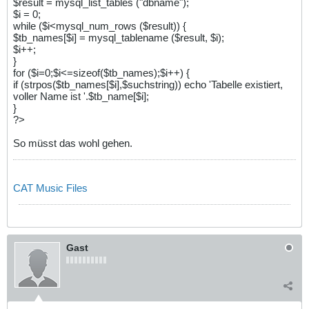
$result = mysql_list_tables ("dbname");
$i = 0;
while ($i<mysql_num_rows ($result)) {
$tb_names[$i] = mysql_tablename ($result, $i);
$i++;
}
for ($i=0;$i<=sizeof($tb_names);$i++) {
if (strpos($tb_names[$i],$suchstring)) echo 'Tabelle existiert,
voller Name ist '.$tb_name[$i];
}
?>
So müsst das wohl gehen.
CAT Music Files
Gast