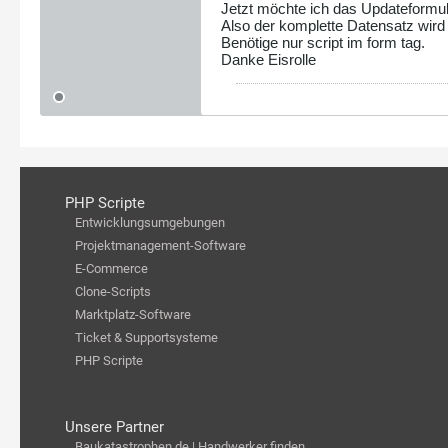
Jetzt möchte ich das Updateformula
Also der komplette Datensatz wird
Benötige nur script im form tag.
Danke Eisrolle
PHP Scripte
Entwicklungsumgebungen
Projektmanagement-Software
E-Commerce
Clone-Scripts
Marktplatz-Software
Ticket & Supportsysteme
PHP Scripte
Unsere Partner
Baukatastrophen.de | Handwerker finden