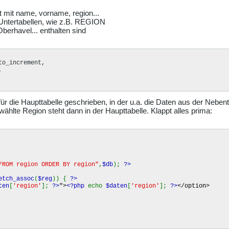
t mit name, vorname, region...
Untertabellen, wie z.B. REGION
berhavel... enthalten sind
o_increment,



ür die Haupttabelle geschrieben, in der u.a. die Daten aus der Nebent
hlte Region steht dann in der Haupttabelle. Klappt alles prima:
FROM region ORDER BY region"
,
$db
);
?>
etch_assoc
(
$reg
)) {
?>
ten
[
'region'
];
?>
">
<?php
echo
$daten
[
'region'
];
?>
</option>