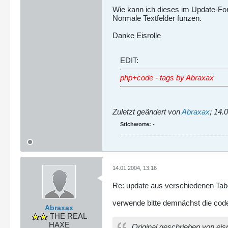
Wie kann ich dieses im Update-Fo
Normale Textfelder funzen.
Danke Eisrolle
EDIT:
php+code - tags by Abraxax
Zuletzt geändert von
Abraxax
;
14.0
Stichworte:
-
14.01.2004, 13:16
Re: update aus verschiedenen Tab
verwende bitte demnächst die cod
Abraxax
THE REAL
HAXE
Original geschrieben von eisr