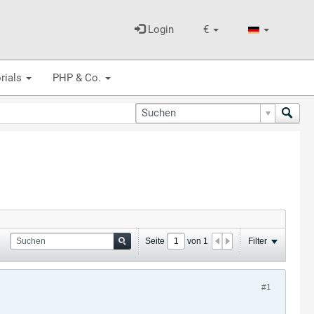
Login
€
rials
PHP & Co.
Seite
von
1
Filter
#1