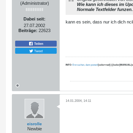
(Administrator)
Wie kann ich dieses im Up
Normale Textfelder funzen.
Dabei seit:
kann es sein, dass nur ich dich nc
27.07.2002
Beiträge:
22623
Teilen
Tweet
INFO
:
Erst suchen, dann posten!
[color=red] | [/color]MANUAL(s
14.01.2004, 14:11
eisrolle
Newbie