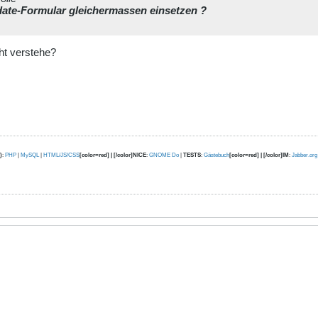
date-Formular gleichermassen einsetzen ?
iht verstehe?
)
:
PHP
|
MySQL
|
HTML/JS/CSS
[color=red] | [/color]NICE
:
GNOME Do
|
TESTS
:
Gästebuch
[color=red] | [/color]IM
:
Jabber.org