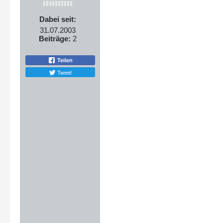
Dabei seit:
31.07.2003
Beiträge:
2
Teilen
Tweet