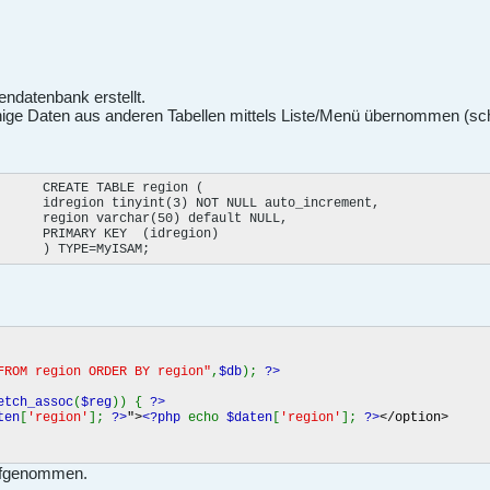
ndatenbank erstellt.
ge Daten aus anderen Tabellen mittels Liste/Menü übernommen (schnel
      CREATE TABLE region (

      idregion tinyint(3) NOT NULL auto_increment,

      region varchar(50) default NULL,

      PRIMARY KEY  (idregion)

      ) TYPE=MyISAM;
FROM region ORDER BY region"
,
$db
);
?>
etch_assoc
(
$reg
)) {
?>
ten
[
'region'
];
?>
">
<?php
echo
$daten
[
'region'
];
?>
</option>
aufgenommen.