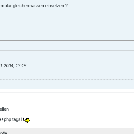
rmular gleichermassen einsetzen ?
1.2004, 13:15
.
ellen
e+php tags!
olle