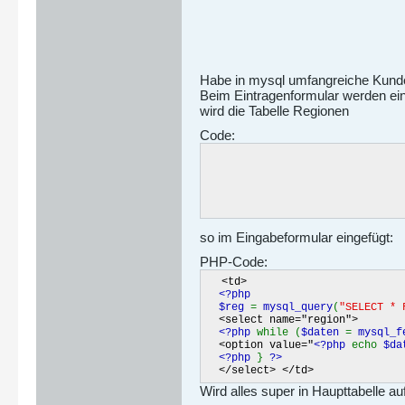
Habe in mysql umfangreiche Kunde
Beim Eintragenformular werden eini
wird die Tabelle Regionen
Code:
                               
                               
                               
                               
                               
so im Eingabeformular eingefügt:
PHP-Code:
<td>
<?php
$reg
=
mysql_query
(
"SELECT * 
<select name="region">
<?php
while (
$daten
=
mysql_f
<option value="
<?php
echo
$da
<?php
}
?>
</select> </td>
Wird alles super in Haupttabelle 