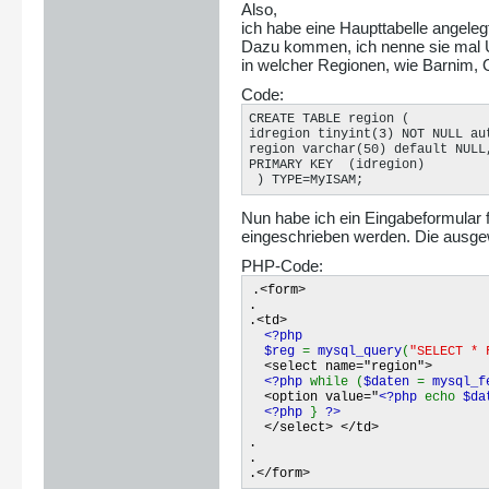
Also,
ich habe eine Haupttabelle angeleg
Dazu kommen, ich nenne sie mal 
in welcher Regionen, wie Barnim, O
Code:
CREATE TABLE region (

idregion tinyint(3) NOT NULL aut
region varchar(50) default NULL,
PRIMARY KEY  (idregion)

 ) TYPE=MyISAM;
Nun habe ich ein Eingabeformular f
eingeschrieben werden. Die ausgewä
PHP-Code:
.<form>
.
.<td>
<?php
$reg
=
mysql_query
(
"SELECT * 
<select name="region">
<?php
while (
$daten
=
mysql_f
<option value="
<?php
echo
$da
<?php
}
?>
</select> </td>
.
.
.</form>