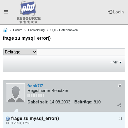
Toggle
Login
Forum
Entwicklung
SQL / Datenbanken
navigation
frage zu mysql_error()
Filter
frank7l7
Registrierter Benutzer
Dabei seit:
14.08.2003
Beiträge:
810
frage zu mysql_error()
#1
14.01.2004, 17:59