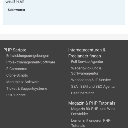
Gruß Ralf
Stichworte:
-
PHP Scripte
Internetagenturen &
Entwicklungsumgebungen
Freelancer finden
Full Service Agentur
Projektmanagement-Software
Webentwicklung &
E-Commerce
Softwareagentur
Clone-Scripts
Webhosting & IT-Service
Marktplatz-Software
SEA , SEM und SEO Agentur
Ticket & Supportsysteme
Userübersicht
PHP Scripte
Magazin & PHP Tutorials
Magazin für PHP- und Web-
Entwickler
Lernen mit unseren PHP-
Tutorials