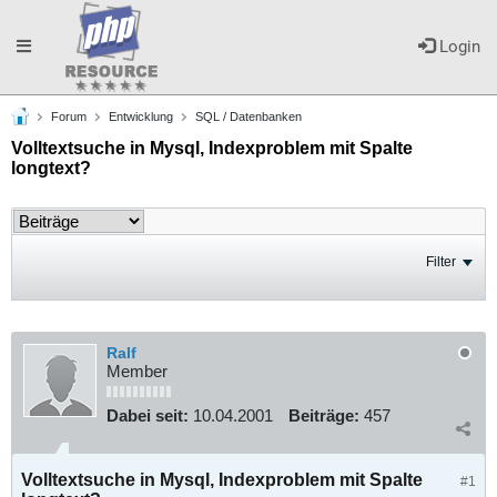
Toggle
Login
Forum
Entwicklung
SQL / Datenbanken
navigation
Volltextsuche in Mysql, Indexproblem mit Spalte
longtext?
Filter
Ralf
Member
Dabei seit:
10.04.2001
Beiträge:
457
Volltextsuche in Mysql, Indexproblem mit Spalte
#1