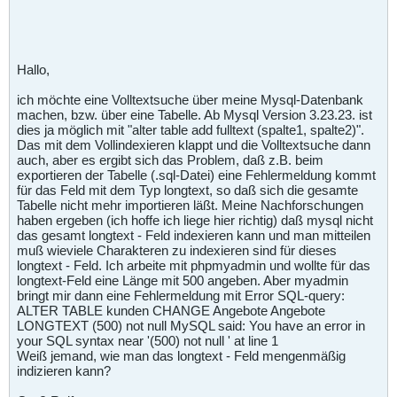
Hallo,
ich möchte eine Volltextsuche über meine Mysql-Datenbank
machen, bzw. über eine Tabelle. Ab Mysql Version 3.23.23. ist
dies ja möglich mit "alter table add fulltext (spalte1, spalte2)".
Das mit dem Vollindexieren klappt und die Volltextsuche dann
auch, aber es ergibt sich das Problem, daß z.B. beim
exportieren der Tabelle (.sql-Datei) eine Fehlermeldung kommt
für das Feld mit dem Typ longtext, so daß sich die gesamte
Tabelle nicht mehr importieren läßt. Meine Nachforschungen
haben ergeben (ich hoffe ich liege hier richtig) daß mysql nicht
das gesamt longtext - Feld indexieren kann und man mitteilen
muß wieviele Charakteren zu indexieren sind für dieses
longtext - Feld. Ich arbeite mit phpmyadmin und wollte für das
longtext-Feld eine Länge mit 500 angeben. Aber myadmin
bringt mir dann eine Fehlermeldung mit Error SQL-query:
ALTER TABLE kunden CHANGE Angebote Angebote
LONGTEXT (500) not null MySQL said: You have an error in
your SQL syntax near '(500) not null ' at line 1
Weiß jemand, wie man das longtext - Feld mengenmäßig
indizieren kann?