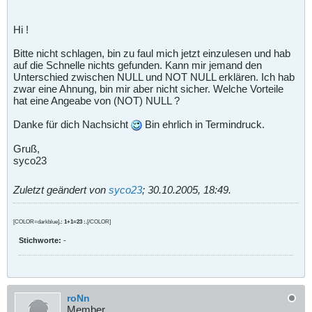
Hi !
Bitte nicht schlagen, bin zu faul mich jetzt einzulesen und hab
auf die Schnelle nichts gefunden. Kann mir jemand den
Unterschied zwischen NULL und NOT NULL erklären. Ich hab
zwar eine Ahnung, bin mir aber nicht sicher. Welche Vorteile
hat eine Angeabe von (NOT) NULL ?
Danke für dich Nachsicht
Bin ehrlich in Termindruck.
Gruß,
syco23
Zuletzt geändert von
syco23
;
30.10.2005, 18:49
.
[COLOR=darkblue]
.: 1+1=23 :.
[/COLOR]
Stichworte:
-
roNn
Member