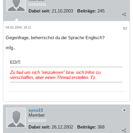
Dabei seit:
21.10.2003
Beiträge:
245
04.02.2004, 18:11
#2
Gegenfrage, beherrschst du die Sprache Englisch?
mfg..
EDIT:
Zu faul um sich "einzulesen" bzw. sich Infos zu
verschaffen, aber einen Thread erstellen. Tz.
syco23
Member
Dabei seit:
26.12.2002
Beiträge:
368