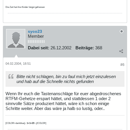
Die Zeit hat ihre Kinder längst gefressen
syco23
Member
Dabei seit:
26.12.2002
Beiträge:
368
04.02.2004, 18:51
#6
Bitte nicht schlagen, bin zu faul mich jetzt einzulesen
und hab auf die Schnelle nichts gefunden
Wenn Ihr euch die Tastenanschläge für euer abgedroschenes
RTFM-Gehetze erspart hättet, und stattdessen 1 oder 2
sinnvolle Sätze produziert hättet, wäre ich schon einige
Schritte weiter. Aber das wäre ja halb so lustig, oder..
[COLOR=darkblue]
.: 1+1=23 :.
[/COLOR]