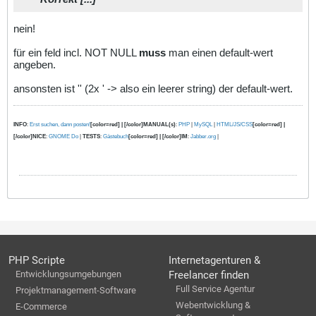
nein!
für ein feld incl. NOT NULL
muss
man einen default-wert
angeben.
ansonsten ist '' (2x ' -> also ein leerer string) der default-wert.
INFO
:
Erst suchen, dann posten!
[color=red] | [/color]MANUAL(s)
:
PHP
|
MySQL
|
HTML/JS/CSS
[color=red] |
[/color]NICE
:
GNOME Do
|
TESTS
:
Gästebuch
[color=red] | [/color]IM
:
Jabber.org
|
PHP Scripte
Internetagenturen &
Entwicklungsumgebungen
Freelancer finden
Full Service Agentur
Projektmanagement-Software
Webentwicklung &
E-Commerce