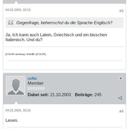
04.02.2004, 18:15
#3
Gegenfrage, beherrschst du die Sprache Englisch?
Ja. Ich kann auch Latein, Griechisch und ein bisschen
Italienisch. Und du?
[COLOR=darkblue]
.: 1+1=23 :.
[/COLOR]
roNn
Member
Dabei seit:
21.10.2003
Beiträge:
245
04.02.2004, 18:16
#4
Lesen.