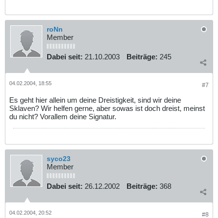
roNn
Member
Dabei seit:
21.10.2003
Beiträge:
245
04.02.2004, 18:55
#7
Es geht hier allein um deine Dreistigkeit, sind wir deine
Sklaven? Wir helfen gerne, aber sowas ist doch dreist, meinst
du nicht? Vorallem deine Signatur.
syco23
Member
Dabei seit:
26.12.2002
Beiträge:
368
04.02.2004, 20:52
#8