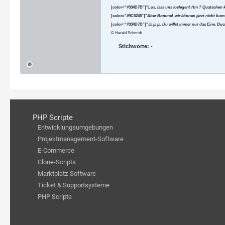
[color="#334D7B"]"
Los, lass uns loslegen! Hm ? Quatschen 
[color="#9C5245"]"
Aber Bommel, wir können jetzt nicht bums
[color="#334D7B"]"
Ja ja ja. Du willst immer nur das Eine. B
© Harald Schmidt
Stichworte:
-
PHP Scripte
Entwicklungsumgebungen
Projektmanagement-Software
E-Commerce
Clone-Scripts
Marktplatz-Software
Ticket & Supportsysteme
PHP Scripte