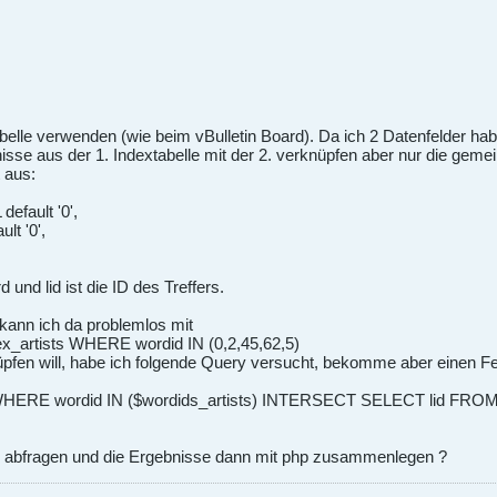
belle verwenden (wie beim vBulletin Board). Da ich 2 Datenfelder h
nisse aus der 1. Indextabelle mit der 2. verknüpfen aber nur die gem
 aus:
efault '0',
lt '0',
und lid ist die ID des Treffers.
 kann ich da problemlos mit
artists WHERE wordid IN (0,2,45,62,5)
üpfen will, habe ich folgende Query versucht, bekomme aber einen Fe
HERE wordid IN ($wordids_artists) INTERSECT SELECT lid FROM in
ln abfragen und die Ergebnisse dann mit php zusammenlegen ?