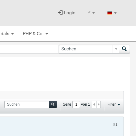
Login
€
rials
PHP & Co.
Seite
von
1
Filter
#1