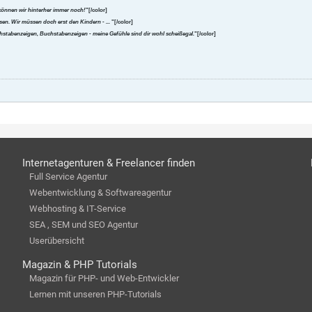
können wir hinterher immer noch!
"[/color]
en. Wir müssen doch erst den Kindern - ...
"[/color]
uchstabenzeigen, Buchstabenzeigen - meine Gefühle sind dir wohl scheißegal.
"[/color]
Internetagenturen & Freelancer finden
Full Service Agentur
Webentwicklung & Softwareagentur
Webhosting & IT-Service
SEA , SEM und SEO Agentur
Userübersicht
Magazin & PHP Tutorials
Magazin für PHP- und Web-Entwickler
Lernen mit unseren PHP-Tutorials